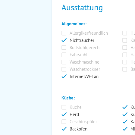
Ausstattung
Allgemeines:
Allergikerfreundlich
Hu
Nichtraucher
Ka
Rollstuhlgerecht
Ha
Fahrstuhl
Ha
Waschmaschine
Ha
Wäschetrockner
Ba
Internet/W-Lan
Küche:
Küche
Kü
Herd
Kü
Geschirrspüler
Ka
Backofen
Mi