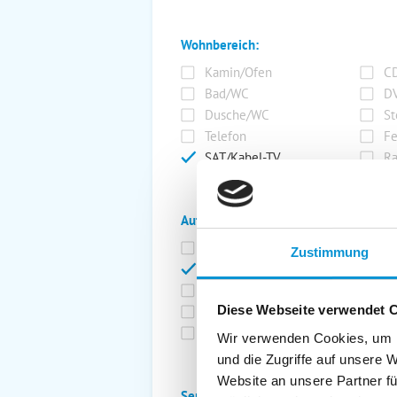
Wohnbereich:
Kamin/Ofen
CD
Bad/WC
DV
Dusche/WC
St
Telefon
Fe
SAT/Kabel-TV
Ra
Außenanlage:
Garten/Liegewiese
Ca
Zustimmung
Gartenstühle
Pa
Liegen
Ga
Diese Webseite verwendet 
Terrasse
Ki
Balkon
Ab
Wir verwenden Cookies, um I
und die Zugriffe auf unsere 
Website an unsere Partner fü
Service: