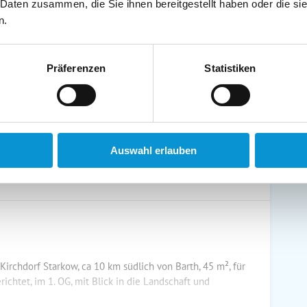
 Daten zusammen, die Sie ihnen bereitgestellt haben oder die s
schirrtücher inkl.
Handtücher inkl.
n.
randkorb am Strand
Bollerwagen
Präferenzen
Statistiken
ühstück möglich
Halbpension möglich
Auswahl erlauben
irchdorf Starkow, ca 10 km südlich von Barth, 45 m², für
ichtet, im 1. OG, mit Blick in die Landschaft und