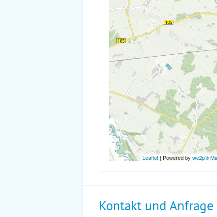
Leaflet
| Powered by
we2p® M
Kontakt und Anfrage