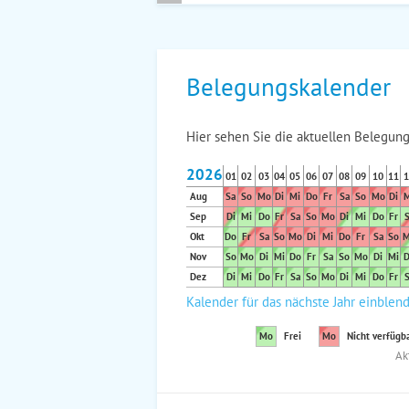
Belegungskalender
Hier sehen Sie die aktuellen Belegung
2026
01
02
03
04
05
06
07
08
09
10
11
1
Aug
Sa
So
Mo
Di
Mi
Do
Fr
Sa
So
Mo
Di
M
Sep
Di
Mi
Do
Fr
Sa
So
Mo
Di
Mi
Do
Fr
S
Okt
Do
Fr
Sa
So
Mo
Di
Mi
Do
Fr
Sa
So
M
Nov
So
Mo
Di
Mi
Do
Fr
Sa
So
Mo
Di
Mi
D
Dez
Di
Mi
Do
Fr
Sa
So
Mo
Di
Mi
Do
Fr
S
Kalender für das nächste Jahr einblen
Mo
Frei
Mo
Nicht verfügb
Ak