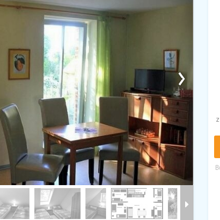
›
z
B