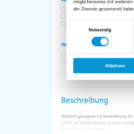
möglicherweise mit weiteren
Bettwäsche inkl.
Ge
der Dienste gesammelt habe
Fahrräder
St
Einwilligungsauswahl
Kurtaxfrei
Notwendig
Verpflegung:
Brötchenservice
Fr
Vollpension möglich
Ablehnen
Beschreibung
Idyllisch gelegene Ferienwohnung im K
6 Pers. (4 Schlafzimmer), modern einger
historischen Pfarrgarten.