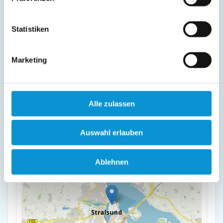
Lage & Adresse des Objektes
Statistiken
Apartment No.5
Ravensberger Straße 6
Marketing
18439 Stralsund
+
Alle zulassen
-
Auswahl erlauben
Ablehnen