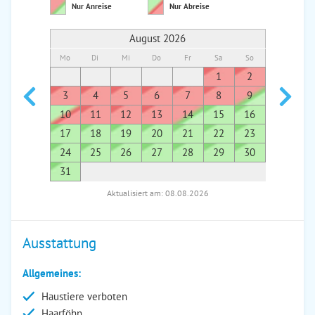
Nur Anreise
Nur Abreise
August 2026
Mo
Di
Mi
Do
Fr
Sa
So
Mo
Di
1
2
1
3
4
5
6
7
8
9
7
8
10
11
12
13
14
15
16
14
1
17
18
19
20
21
22
23
21
2
24
25
26
27
28
29
30
28
2
31
Aktualisiert am: 08.08.2026
Ausstattung
Allgemeines:
Haustiere verboten
Haarföhn