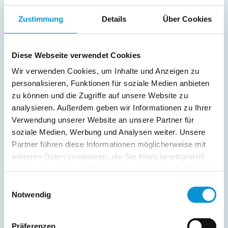
Außenanlage:
Zustimmung
Details
Über Cookies
Garten/Liegewiese
Service:
Diese Webseite verwendet Cookies
Bettwäsche inkl.
Geschirrtücher inkl.
Wir verwenden Cookies, um Inhalte und Anzeigen zu
Handtücher inkl.
personalisieren, Funktionen für soziale Medien anbieten
zu können und die Zugriffe auf unsere Website zu
Verpflegung:
analysieren. Außerdem geben wir Informationen zu Ihrer
Verwendung unserer Website an unsere Partner für
soziale Medien, Werbung und Analysen weiter. Unsere
Beschreibung
Partner führen diese Informationen möglicherweise mit
weiteren Daten zusammen, die Sie ihnen bereitgestellt
Es erwartet Sie eine ruhige Ferienwohnung, in der sie
haben oder die sie im Rahmen Ihrer Nutzung der Dienste
entspannen können und doch mitten in der Altstadt sind.
gesammelt haben.
Einwilligungsauswahl
Notwendig
weiterlesen
Präferenzen