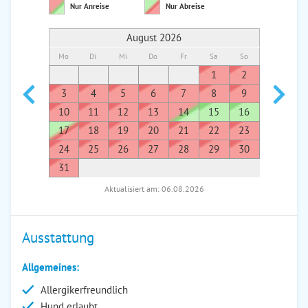
Nur Anreise
Nur Abreise
August 2026
Mo
Di
Mi
Do
Fr
Sa
So
Mo
Di
1
2
1
3
4
5
6
7
8
9
7
8
10
11
12
13
14
15
16
14
1
17
18
19
20
21
22
23
21
2
24
25
26
27
28
29
30
28
2
31
Aktualisiert am: 06.08.2026
Ausstattung
Allgemeines:
Allergikerfreundlich
Hund erlaubt