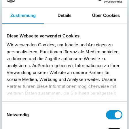
SAT/Kabel-TV
Außenanlage:
Zustimmung
Details
Über Cookies
Service:
Diese Webseite verwendet Cookies
Verpflegung:
Wir verwenden Cookies, um Inhalte und Anzeigen zu
Sonstiges:
personalisieren, Funktionen für soziale Medien anbieten
Esstisch mit Stühlen, kostenloses WLAN
zu können und die Zugriffe auf unsere Website zu
analysieren. Außerdem geben wir Informationen zu Ihrer
Verwendung unserer Website an unsere Partner für
Beschreibung
soziale Medien, Werbung und Analysen weiter. Unsere
Partner führen diese Informationen möglicherweise mit
Unsere Ferienwohnung liegt mitten im Herzen der
weiteren Daten zusammen, die Sie ihnen bereitgestellt
Hansestadt Stralsund zentraler kann man in dieser
haben oder die sie im Rahmen Ihrer Nutzung der Dienste
wunderschönen Stadt kaum wohnen! Wenn Sie einen
gesammelt haben.
Einwilligungsauswahl
Urlaub in Stralsund planen, sind Sie hier genau richtig.
Notwendig
weiterlesen