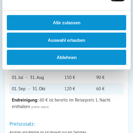
Preise (pro Nacht in Euro)
Alle zulassen
1. Nacht
jede Folge­
inkl. End­
Zeitraum
nacht
reinigung
Auswahl erlauben
01. Apr
-
30. Apr
110 €
50 €
01. Mai
-
31. Mai
120 €
60 €
Ablehnen
01. Jun
-
30. Jun
130 €
70 €
01. Jul
-
31. Aug
150 €
90 €
01. Sep
-
31. Okt
120 €
60 €
Endreinigung:
60 € ist bereits im Reisepreis 1. Nacht
enthalten
(siehe oben)
Preiszusatz:
Anreise und Abreise im Juli/August nur am Samstag