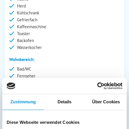
Herd
Kühlschrank
Gefrierfach
Kaffeemaschine
Toaster
Backofen
Wasserkocher
Wohnbereich:
Bad/WC
Fernseher
SAT/Kabel-TV
Radio
Außenanlage:
Zustimmung
Details
Über Cookies
Garten/Liegewiese
Grill
Diese Webseite verwendet Cookies
Gartenstühle