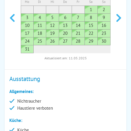
Mo
Di
Mi
Do
Fr
Sa
So
Mo
Di
1
2
1
3
4
5
6
7
8
9
7
8
10
11
12
13
14
15
16
14
1
17
18
19
20
21
22
23
21
2
24
25
26
27
28
29
30
28
2
31
Aktualisiert am: 11.05.2025
Ausstattung
Allgemeines:
Nichtraucher
Haustiere verboten
Küche:
Küche