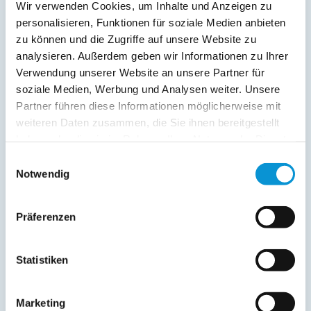
Wir verwenden Cookies, um Inhalte und Anzeigen zu
Parkplatz
personalisieren, Funktionen für soziale Medien anbieten
Terrasse
zu können und die Zugriffe auf unsere Website zu
Service:
analysieren. Außerdem geben wir Informationen zu Ihrer
Verwendung unserer Website an unsere Partner für
Verpflegung:
soziale Medien, Werbung und Analysen weiter. Unsere
Partner führen diese Informationen möglicherweise mit
weiteren Daten zusammen, die Sie ihnen bereitgestellt
Beschreibung
haben oder die sie im Rahmen Ihrer Nutzung der Dienste
gesammelt haben.
Einwilligungsauswahl
Verbringen Sie einen tollen Urlaub in Graal-Müritz
Notwendig
Der 2005 neu errichtete Bungalow befindet sich in der
Bungalowsiedlung "Grüne Wiese" in Graal-Müritz. Das hell
Präferenzen
und freundlich eingerichtete Ferienhaus ist nur ca. 10
Gehminuten vom feinen Sandstrand entfernt.
Statistiken
weiterlesen
Marketing