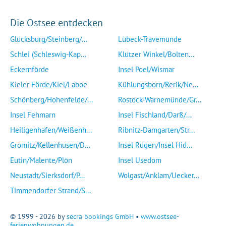
Die Ostsee entdecken
Glücksburg/Steinberg/...
Lübeck-Travemünde
Schlei (Schleswig-Kap...
Klützer Winkel/Bolten...
Eckernförde
Insel Poel/Wismar
Kieler Förde/Kiel/Laboe
Kühlungsborn/Rerik/Ne...
Schönberg/Hohenfelde/...
Rostock-Warnemünde/Gr...
Insel Fehmarn
Insel Fischland/Darß/...
Heiligenhafen/Weißenh...
Ribnitz-Damgarten/Str...
Grömitz/Kellenhusen/D...
Insel Rügen/Insel Hid...
Eutin/Malente/Plön
Insel Usedom
Neustadt/Sierksdorf/P...
Wolgast/Anklam/Uecker...
Timmendorfer Strand/S...
© 1999 - 2026 by
secra bookings GmbH
•
www.ostsee-
ferienwohnungen.de