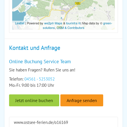
Leaflet
| Powered by
we2p® Maps
&
tourinfra ®
| Map data by ©
green-
solutions
,
OSM & Contributors
Kontakt und Anfrage
Online Buchung Service Team
Sie haben Fragen? Rufen Sie uns an!
Telefon:
04561 - 5253052
Mo.-Fr. 9:00 bis 17:00 Uhr
Jetzt online buchen
Anfrage senden
www.ostsee-ferien.de/o16169