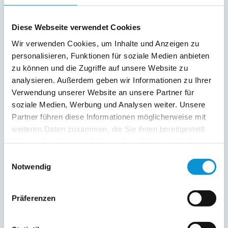
Service:
Verpflegung:
Diese Webseite verwendet Cookies
Wir verwenden Cookies, um Inhalte und Anzeigen zu
personalisieren, Funktionen für soziale Medien anbieten
Beschreibung
zu können und die Zugriffe auf unsere Website zu
analysieren. Außerdem geben wir Informationen zu Ihrer
Stranddistel (2-3 Pers.). Villa Christiana, Graal-Müritz: 1. Stock
Verwendung unserer Website an unsere Partner für
(Haupthaus), 30+ qm. Flur (mit begehbarem Schrankraum),
soziale Medien, Werbung und Analysen weiter. Unsere
Küche mit Essbereich, Badezimmer (DU/WC), Schlafzimmer
Partner führen diese Informationen möglicherweise mit
und Leiter-Hochbett.
weiteren Daten zusammen, die Sie ihnen bereitgestellt
haben oder die sie im Rahmen Ihrer Nutzung der Dienste
weiterlesen
gesammelt haben.
Einwilligungsauswahl
Notwendig
Lage & Adresse des Objektes
Präferenzen
Stranddistel
Kurstraße 12