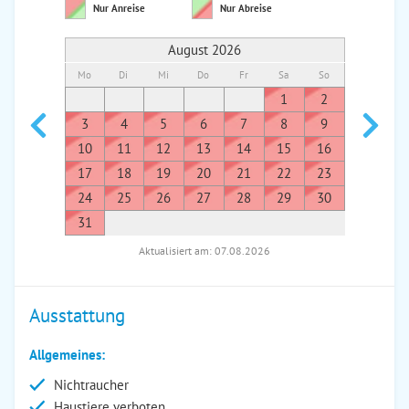
Nur Anreise
Nur Abreise
August 2026
Mo
Di
Mi
Do
Fr
Sa
So
Mo
Di
1
2
1
3
4
5
6
7
8
9
7
8
10
11
12
13
14
15
16
14
1
17
18
19
20
21
22
23
21
2
24
25
26
27
28
29
30
28
2
31
Aktualisiert am: 07.08.2026
Ausstattung
Allgemeines:
Nichtraucher
Haustiere verboten