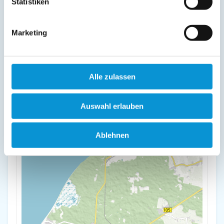
Statistiken
18181 Graal-Müritz
Marketing
+
-
Alle zulassen
Auswahl erlauben
Ablehnen