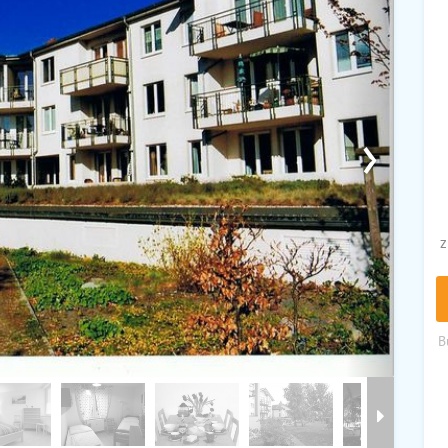
›
z
B