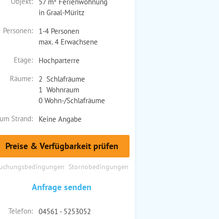
Objekt:
57 m² Ferienwohnung
in Graal-Müritz
Personen:
1-4 Personen
max. 4 Erwachsene
Etage:
Hochparterre
Räume:
2 Schlafräume
1 Wohnraum
0 Wohn-/Schlafräume
um Strand:
Keine Angabe
Preise & Verfügbarkeit prüfen
uchungsbedingungen
Stornobedingungen
Anfrage senden
Telefon:
04561 - 5253052