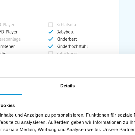
-Player
Schlafsofa
D-Player
Babybett
ereoanlage
Kinderbett
rnseher
Kinderhochstuhl
dio
Safe/Tresor
rport
Grill
Details
rkplatz
Grillplatz
rage
Wintergarten
Cookies
nderspielplatz
Swimmingpool
stellraum
nhalte und Anzeigen zu personalisieren, Funktionen für soziale
Website zu analysieren. Außerdem geben wir Informationen zu I
r soziale Medien, Werbung und Analysen weiter. Unsere Partner