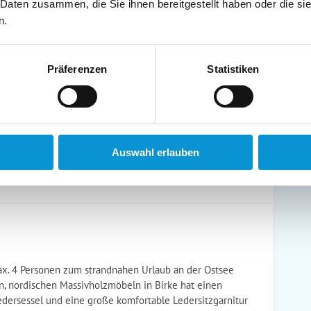
 Daten zusammen, die Sie ihnen bereitgestellt haben oder die s
schirrtücher inkl.
Handtücher inkl.
n.
randkorb am Strand
Bollerwagen
Präferenzen
Statistiken
ühstück möglich
Halbpension möglich
Auswahl erlauben
x. 4 Personen zum strandnahen Urlaub an der Ostsee
, nordischen Massivholzmöbeln in Birke hat einen
edersessel und eine große komfortable Ledersitzgarnitur