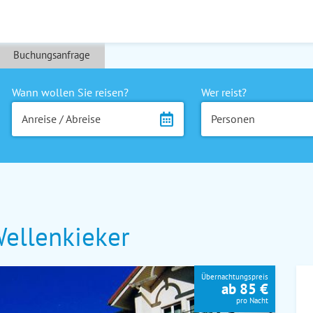
Buchungsanfrage
Wann wollen Sie reisen?
Wer reist?
Anreise / Abreise
Personen
ellenkieker
Übernachtungspreis
ab 85 €
pro Nacht