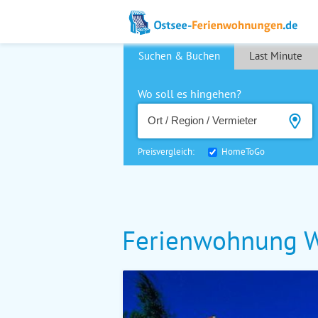
Suchen & Buchen
Last Minute
Wo soll es hingehen?
Preisvergleich:
HomeToGo
Ferienwohnung W