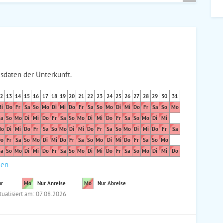
sdaten der Unterkunft.
2
13
14
15
16
17
18
19
20
21
22
23
24
25
26
27
28
29
30
31
i
Do
Fr
Sa
So
Mo
Di
Mi
Do
Fr
Sa
So
Mo
Di
Mi
Do
Fr
Sa
So
Mo
a
So
Mo
Di
Mi
Do
Fr
Sa
So
Mo
Di
Mi
Do
Fr
Sa
So
Mo
Di
Mi
o
Di
Mi
Do
Fr
Sa
So
Mo
Di
Mi
Do
Fr
Sa
So
Mo
Di
Mi
Do
Fr
Sa
o
Fr
Sa
So
Mo
Di
Mi
Do
Fr
Sa
So
Mo
Di
Mi
Do
Fr
Sa
So
Mo
a
So
Mo
Di
Mi
Do
Fr
Sa
So
Mo
Di
Mi
Do
Fr
Sa
So
Mo
Di
Mi
Do
den
ar
Mo
Nur Anreise
Mo
Nur Abreise
tualisiert am: 07.08.2026