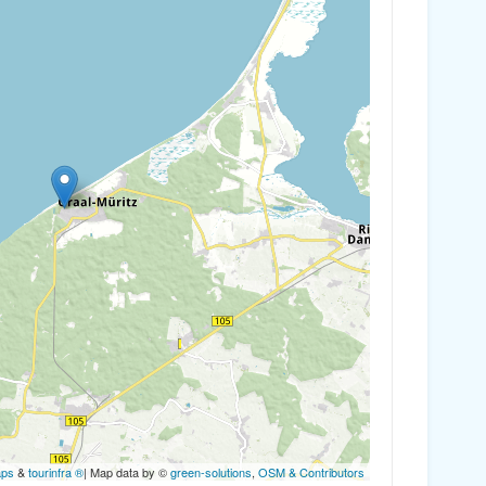
aps
&
tourinfra ®
| Map data by ©
green-solutions
,
OSM & Contributors