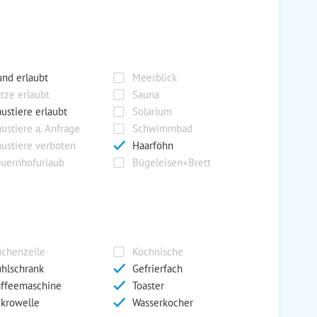
nd erlaubt
Meerblick
tze erlaubt
Sauna
ustiere erlaubt
Solarium
ustiere a. Anfrage
Schwimmbad
ustiere verboten
Haarföhn
uernhofurlaub
Bügeleisen+Brett
chenzeile
Kochnische
hlschrank
Gefrierfach
ffeemaschine
Toaster
krowelle
Wasserkocher