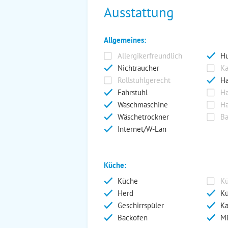
Ausstattung
Allgemeines:
Allergikerfreundlich
Hu
Nichtraucher
Ka
Rollstuhlgerecht
Ha
Fahrstuhl
Ha
Waschmaschine
Ha
Wäschetrockner
Ba
Internet/W-Lan
Küche:
Küche
Kü
Herd
Kü
Geschirrspüler
Ka
Backofen
Mi