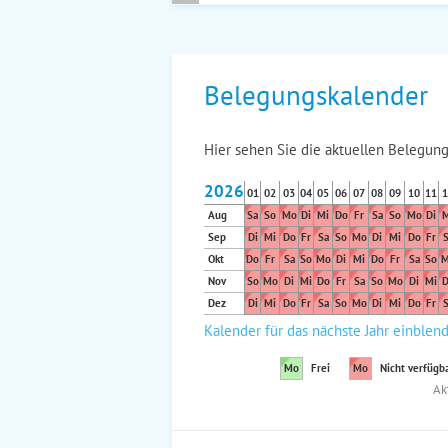
Belegungskalender
Hier sehen Sie die aktuellen Belegung
2026
01
02
03
04
05
06
07
08
09
10
11
1
Aug
Sa
So
Mo
Di
Mi
Do
Fr
Sa
So
Mo
Di
M
Sep
Di
Mi
Do
Fr
Sa
So
Mo
Di
Mi
Do
Fr
S
Okt
Do
Fr
Sa
So
Mo
Di
Mi
Do
Fr
Sa
So
M
Nov
So
Mo
Di
Mi
Do
Fr
Sa
So
Mo
Di
Mi
D
Dez
Di
Mi
Do
Fr
Sa
So
Mo
Di
Mi
Do
Fr
S
Kalender für das nächste Jahr einblen
Mo
Frei
Mo
Nicht verfügb
Ak