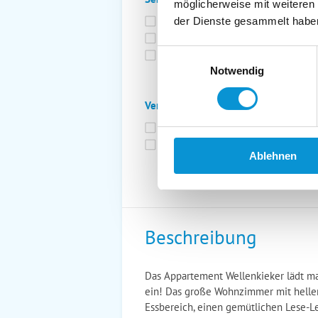
möglicherweise mit weiteren
Bettwäsche inkl.
Ge
der Dienste gesammelt habe
Fahrräder
St
Einwilligungsauswahl
Kurtaxfrei
Notwendig
Verpflegung:
Brötchenservice
Fr
Vollpension möglich
Ablehnen
Beschreibung
Das Appartement Wellenkieker lädt ma
ein! Das große Wohnzimmer mit hellen
Essbereich, einen gemütlichen Lese-L