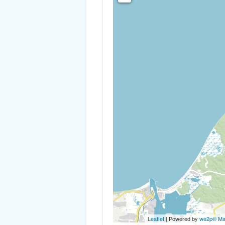
Leaflet
| Powered by
we2p® M