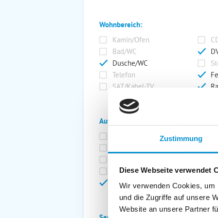
Wohnbereich:
Kamin/Ofen
CD
Bad/WC
DV
Dusche/WC
St
Telefon
Fe
SAT/Kabel-TV
Ra
Außenanlage:
Garten/Liegewiese
Ca
Zustimmung
Gartenstühle
Pa
Liegen
Ga
Diese Webseite verwendet 
Terrasse
Ki
Balkon
Ab
Wir verwenden Cookies, um I
und die Zugriffe auf unsere 
Website an unsere Partner fü
Service: