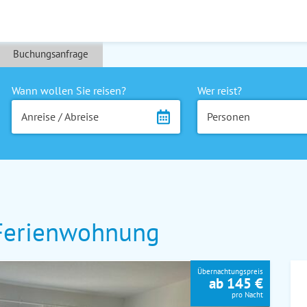
Buchungsanfrage
Wann wollen Sie reisen?
Wer reist?
Anreise / Abreise
Personen
 Ferienwohnung
Übernachtungspreis
ab 145 €
pro Nacht