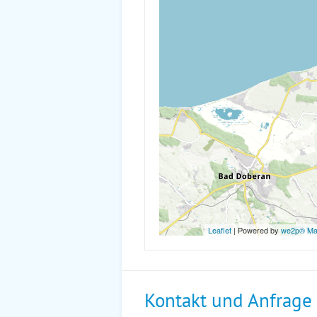
Leaflet
| Powered by
we2p® M
Kontakt und Anfrage