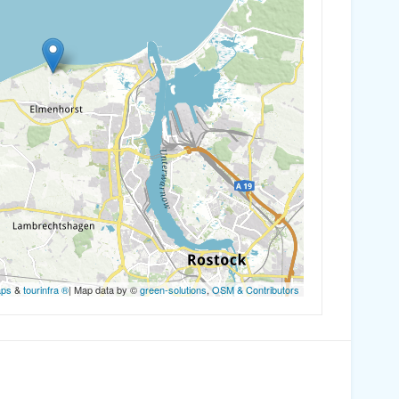
aps
&
tourinfra ®
| Map data by ©
green-solutions
,
OSM & Contributors