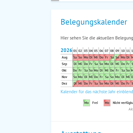
Belegungskalender
Hier sehen Sie die aktuellen Belegung
2026
01
02
03
04
05
06
07
08
09
10
11
1
Aug
Sa
So
Mo
Di
Mi
Do
Fr
Sa
So
Mo
Di
M
Sep
Di
Mi
Do
Fr
Sa
So
Mo
Di
Mi
Do
Fr
S
Okt
Do
Fr
Sa
So
Mo
Di
Mi
Do
Fr
Sa
So
M
Nov
So
Mo
Di
Mi
Do
Fr
Sa
So
Mo
Di
Mi
D
Dez
Di
Mi
Do
Fr
Sa
So
Mo
Di
Mi
Do
Fr
S
Kalender für das nächste Jahr einblen
Mo
Frei
Mo
Nicht verfügb
Ak