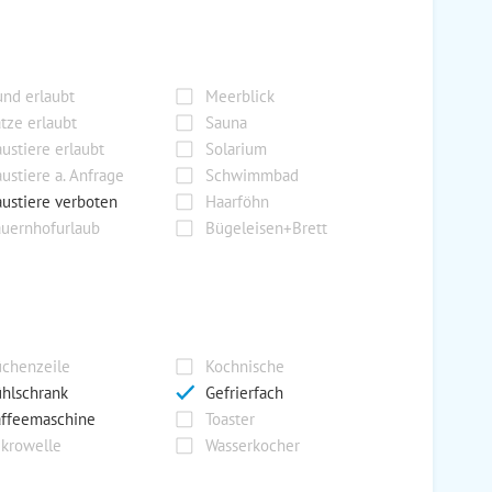
nd erlaubt
Meerblick
tze erlaubt
Sauna
ustiere erlaubt
Solarium
ustiere a. Anfrage
Schwimmbad
ustiere verboten
Haarföhn
uernhofurlaub
Bügeleisen+Brett
chenzeile
Kochnische
hlschrank
Gefrierfach
ffeemaschine
Toaster
krowelle
Wasserkocher