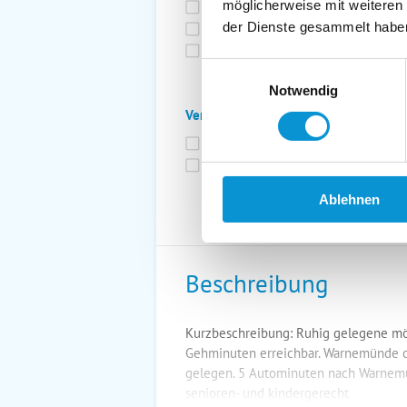
möglicherweise mit weiteren
Bettwäsche inkl.
Ge
der Dienste gesammelt habe
Fahrräder
St
Kurtaxfrei
Einwilligungsauswahl
Notwendig
Verpflegung:
Brötchenservice
Fr
Vollpension möglich
Ablehnen
Beschreibung
Kurzbeschreibung: Ruhig gelegene möb
Gehminuten erreichbar. Warnemünde ca
gelegen. 5 Autominuten nach Warnemün
senioren- und kindergerecht