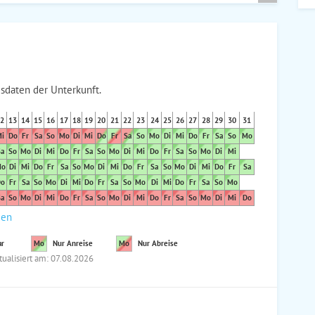
sdaten der Unterkunft.
2
13
14
15
16
17
18
19
20
21
22
23
24
25
26
27
28
29
30
31
i
Do
Fr
Sa
So
Mo
Di
Mi
Do
Fr
Sa
So
Mo
Di
Mi
Do
Fr
Sa
So
Mo
a
So
Mo
Di
Mi
Do
Fr
Sa
So
Mo
Di
Mi
Do
Fr
Sa
So
Mo
Di
Mi
o
Di
Mi
Do
Fr
Sa
So
Mo
Di
Mi
Do
Fr
Sa
So
Mo
Di
Mi
Do
Fr
Sa
o
Fr
Sa
So
Mo
Di
Mi
Do
Fr
Sa
So
Mo
Di
Mi
Do
Fr
Sa
So
Mo
a
So
Mo
Di
Mi
Do
Fr
Sa
So
Mo
Di
Mi
Do
Fr
Sa
So
Mo
Di
Mi
Do
den
ar
Mo
Nur Anreise
Mo
Nur Abreise
tualisiert am: 07.08.2026