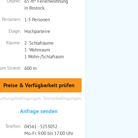
Objekt:
65 m² Ferienwohnung
in Rostock
Personen:
1-5 Personen
Etage:
Hochparterre
Räume:
2 Schlafräume
1 Wohnraum
1 Wohn-/Schlafraum
um Strand:
600 m
Preise & Verfügbarkeit prüfen
uchungsbedingungen
Stornobedingungen
Anfrage senden
Telefon:
04561 - 5253052
Mo.-Fr. 9:00 bis 17:00 Uhr