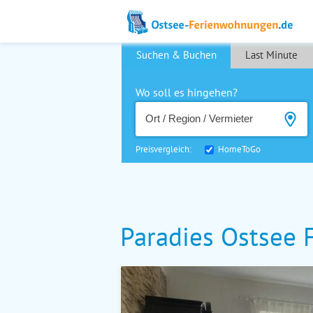
Suchen & Buchen
Last Minute
Wo soll es hingehen?
Preisvergleich:
HomeToGo
Paradies Ostsee