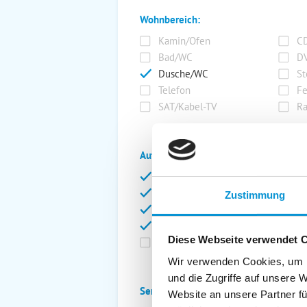
Wohnbereich:
Kamin/Ofen
CD
Bad/WC
DV
Dusche/WC
St
Telefon
Fe
SAT/Kabel-TV
Ra
Außenanlage:
Garten/Liegewiese
Ca
Gartenstühle
Pa
Zustimmung
Liegen
Ga
Terrasse
Ki
Diese Webseite verwendet 
Balkon
Ab
Wir verwenden Cookies, um I
und die Zugriffe auf unsere 
Service:
Website an unsere Partner fü