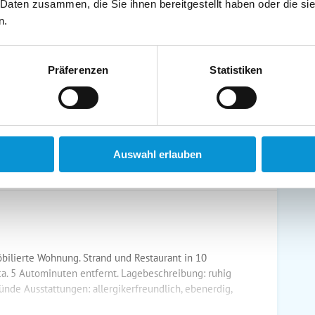
 Daten zusammen, die Sie ihnen bereitgestellt haben oder die s
schirrtücher inkl.
Handtücher inkl.
n.
randkorb am Strand
Bollerwagen
Präferenzen
Statistiken
ühstück möglich
Halbpension möglich
Auswahl erlauben
ilierte Wohnung. Strand und Restaurant in 10
. 5 Autominuten entfernt. Lagebeschreibung: ruhig
de Ausstattungen: allergikerfreundlich, ebenerdig,