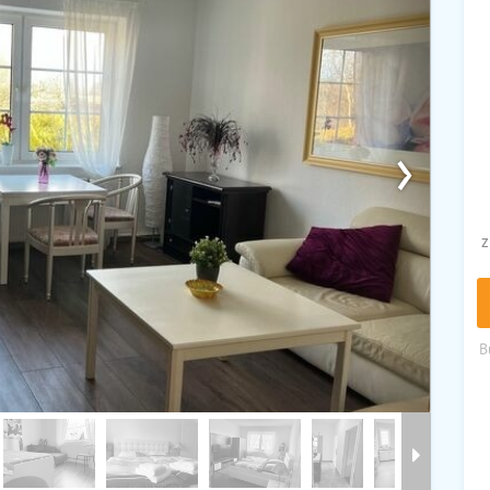
›
z
B