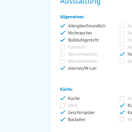
Ausstattung
Allgemeines:
Allergikerfreundlich
Hu
Nichtraucher
Ka
Rollstuhlgerecht
Ha
Fahrstuhl
Ha
Waschmaschine
Ha
Wäschetrockner
Ba
Internet/W-Lan
Küche:
Küche
Kü
Herd
Kü
Geschirrspüler
Ka
Backofen
Mi