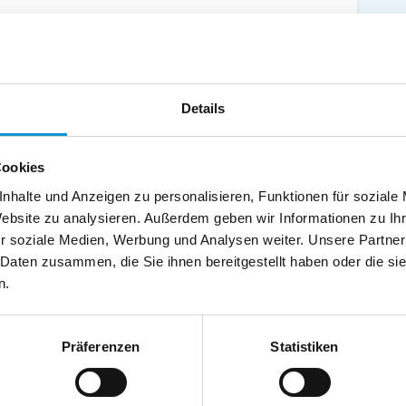
as bedeutendste mittelalterliche Bauwerk in
Details
ispiel für die Umsetzung mittelalterlichen
Cookies
nhalte und Anzeigen zu personalisieren, Funktionen für soziale
Website zu analysieren. Außerdem geben wir Informationen zu I
on 1,35 m bei einer Wassertemperatur von ca. 30°C. In
r soziale Medien, Werbung und Analysen weiter. Unsere Partner
können Sie zwischen vielen attraktiven Angeboten
 Daten zusammen, die Sie ihnen bereitgestellt haben oder die s
n.
Präferenzen
Statistiken