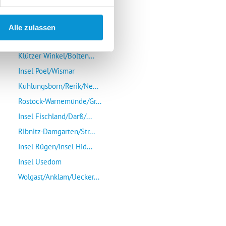
Alle zulassen
Lübeck-Travemünde
Klützer Winkel/Bolten...
Insel Poel/Wismar
Kühlungsborn/Rerik/Ne...
Rostock-Warnemünde/Gr...
Insel Fischland/Darß/...
Ribnitz-Damgarten/Str...
Insel Rügen/Insel Hid...
Insel Usedom
Wolgast/Anklam/Uecker...