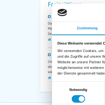
Freizeittipps
Doberaner Münster
Das Münster in Bad Doberan gilt als d
Zustimmung
Mecklenburg-Vorpommern, das beste Be
Gestaltungswillens in Backstein.
zur Website
Diese Webseite verwendet 
Wir verwenden Cookies, um I
Oase - Das Badeparadies in Güstrow
und die Zugriffe auf unsere 
Unser Spassbad hat eine Wassertiefe v
Website an unsere Partner fü
der mediterranen Wassererlebniswelt 
möglicherweise mit weiteren
wählen.
der Dienste gesammelt habe
zur Website
Einwilligungsauswahl
Notwendig