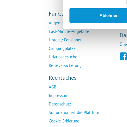
Für Gäste
Fü
Ablehnen
Allgemeine Buchungsanfrage
Ver
Last-Minute-Angebote
Da
Hotels / Pensionen
Übe
Campingplätze
Urlaubsgesuche
Reiseversicherung
Rechtliches
AGB
Impressum
Datenschutz
So funktioniert die Plattform
Cookie-Erklärung