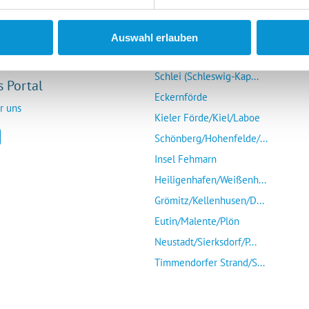
r Vermieter
Die Ostsee entdecken
Auswahl erlauben
mieter-Login
Glücksburg/Steinberg/...
Schlei (Schleswig-Kap...
s Portal
Eckernförde
r uns
Kieler Förde/Kiel/Laboe
Schönberg/Hohenfelde/...
Insel Fehmarn
Heiligenhafen/Weißenh...
Grömitz/Kellenhusen/D...
Eutin/Malente/Plön
Neustadt/Sierksdorf/P...
Timmendorfer Strand/S...