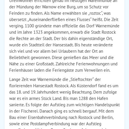
Ureinwohner errichten genau im heutigen Warenmünde an
der Mündung der Warnow eine Burg, um so Schutz vor
Feinden zu finden. Als Name erwählten sie „roztoc“, was
übersetzt „Auseinanderfließen eines Flusses“ heißt. Die Zeit
verging. 1100 gründete man offizielle das Dorf Warnemünde
und im Jahre 1323 angekommen, erwarb die Stadt Rostock
die Rechte an der Stadt. Der bis dahin eigenständige Ort,
wurde ein Stadtteil der Hansestadt. Bis heute veränderte
sich viel und vor allem bei Urlaubern hat der Ort an
Beliebtheit gewonnen. Diese genießen das Meer und die
Nähe zu einer Großstadt. Zahlreiche Ferienwohnungen und
Ferienhäuser laden die Feriengäste zum Verweilen ein.
Lange Zeit war Warnemünde die „Stieftochter“ der
florierenden Hansestadt Rostock. Als Küstendorf fand es um
das 18. und 19. Jahrhundert wenig Beachtung. Dem zufolge
war es ein armes Stück Land. Bis man 1288 den Hafen
sanierte. Es folgte der Aufstieg zum wichtigen Handelspunkt
in der Fischerei. Danach ging es schnell bergauf. Mit dem
Bau einer Eisenbahnverbindung nach Rostock und Berlin,
sowie eine Postdampfverbindung war der Aufstieg