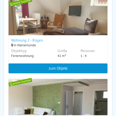
online buchbar
Wohnung 2 - Rügen
in Warnemünde
Objekttyp
Größe
Personen
Ferienwohnung
42 m²
1 - 4
zum Objekt
online buchbar