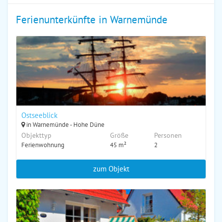
Ferienunterkünfte in Warnemünde
Ostseeblick
in Warnemünde - Hohe Düne
Objekttyp
Größe
Personen
Ferienwohnung
45 m²
2
zum Objekt