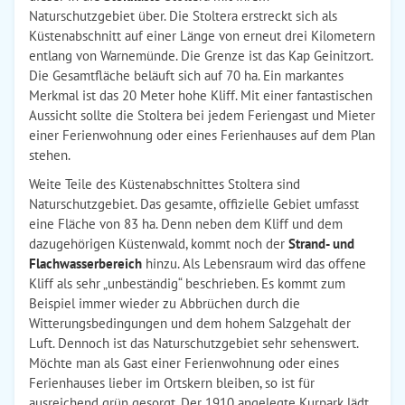
Naturschutzgebiet über. Die Stoltera erstreckt sich als
Küstenabschnitt auf einer Länge von erneut drei Kilometern
entlang von Warnemünde. Die Grenze ist das Kap Geinitzort.
Die Gesamtfläche beläuft sich auf 70 ha. Ein markantes
Merkmal ist das 20 Meter hohe Kliff. Mit einer fantastischen
Aussicht sollte die Stoltera bei jedem Feriengast und Mieter
einer Ferienwohnung oder eines Ferienhauses auf dem Plan
stehen.
Weite Teile des Küstenabschnittes Stoltera sind
Naturschutzgebiet. Das gesamte, offizielle Gebiet umfasst
eine Fläche von 83 ha. Denn neben dem Kliff und dem
dazugehörigen Küstenwald, kommt noch der
Strand- und
Flachwasserbereich
hinzu. Als Lebensraum wird das offene
Kliff als sehr „unbeständig“ beschrieben. Es kommt zum
Beispiel immer wieder zu Abbrüchen durch die
Witterungsbedingungen und dem hohem Salzgehalt der
Luft. Dennoch ist das Naturschutzgebiet sehr sehenswert.
Möchte man als Gast einer Ferienwohnung oder eines
Ferienhauses lieber im Ortskern bleiben, so ist für
ausreichend grün gesorgt. Der 1910 angelegte Kurpark lädt