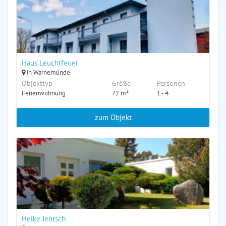
Haus Leuchtfeuer
in Warnemünde
Objekttyp
Größe
Personen
Ferienwohnung
72 m²
1 - 4
zum Objekt
Heike Jentsch