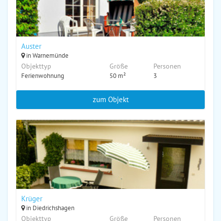
Auster
in Warnemünde
Objekttyp
Größe
Personen
Ferienwohnung
50 m²
3
zum Objekt
Krüger
in Diedrichshagen
Objekttyp
Größe
Personen