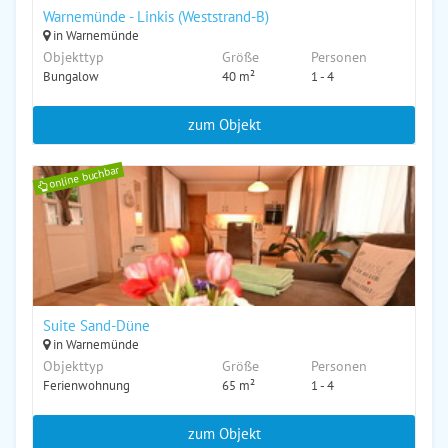
Warnemünde - Linkis (Weststrand-B)
in Warnemünde
Objekttyp
Größe
Personen
Bungalow
40 m²
1 - 4
zum Objekt
online buchbar
Suite Sand-Düne
in Warnemünde
Objekttyp
Größe
Personen
Ferienwohnung
65 m²
1 - 4
zum Objekt