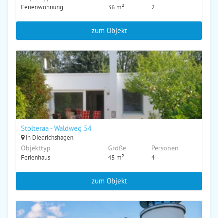
Ferienwohnung
36 m²
2
zum Objekt
Stolteraa - Waldweg 54
in Diedrichshagen
Objekttyp
Größe
Personen
Ferienhaus
45 m²
4
zum Objekt