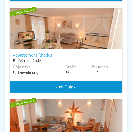
online buchbar
Appartement Rhodos
in Warnemünde
Objekttyp
Größe
Personen
Ferienwohnung
36 m²
1 - 2
zum Objekt
online buchbar