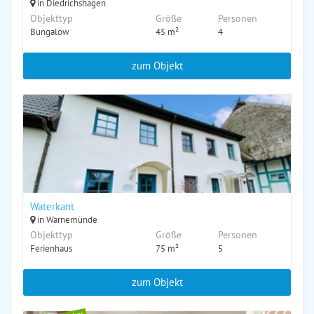
in Diedrichshagen
Objekttyp
Größe
Personen
Bungalow
45 m²
4
zum Objekt
Waterkant
in Warnemünde
Objekttyp
Größe
Personen
Ferienhaus
75 m²
5
zum Objekt