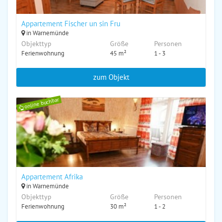
Appartement Fischer un sin Fru
in Warnemünde
Objekttyp
Größe
Personen
Ferienwohnung
45 m²
1 - 3
zum Objekt
online buchbar
Appartement Afrika
in Warnemünde
Objekttyp
Größe
Personen
Ferienwohnung
30 m²
1 - 2