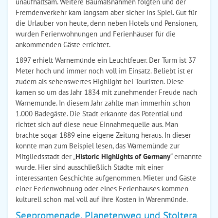
unaufhaltsam. Weitere Baumaßnahmen folgten und der
Fremdenverkehr kam langsam aber sicher ins Spiel. Gut für
die Urlauber von heute, denn neben Hotels und Pensionen,
wurden Ferienwohnungen und Ferienhäuser für die
ankommenden Gäste errichtet.
1897 erhielt Warnemünde ein Leuchtfeuer. Der Turm ist 37
Meter hoch und immer noch voll im Einsatz. Beliebt ist er
zudem als sehenswertes Highlight bei Touristen. Diese
kamen so um das Jahr 1834 mit zunehmender Freude nach
Warnemünde. In diesem Jahr zählte man immerhin schon
1.000 Badegäste. Die Stadt erkannte das Potential und
richtet sich auf diese neue Einnahmequelle aus. Man
brachte sogar 1889 eine eigene Zeitung heraus. In dieser
konnte man zum Beispiel lesen, das Warnemünde zur
Mitgliedsstadt der „
Historic Highlights of Germany
“ ernannte
wurde. Hier sind ausschließlich Städte mit einer
interessanten Geschichte aufgenommen. Mieter und Gäste
einer Ferienwohnung oder eines Ferienhauses kommen
kulturell schon mal voll auf ihre Kosten in Warenmünde.
Seepromenade, Planetenweg und Stoltera