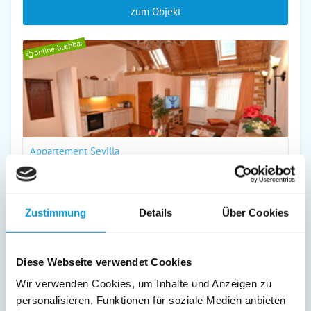
zum Objekt
online buchbar
Appartement Sevilla
in Warnemünde
Objekttyp
Größe
Personen
Ferienwohnung
60 m²
1 - 4
Zustimmung
Details
Über Cookies
zum Objekt
online buchbar
Diese Webseite verwendet Cookies
Wir verwenden Cookies, um Inhalte und Anzeigen zu
personalisieren, Funktionen für soziale Medien anbieten