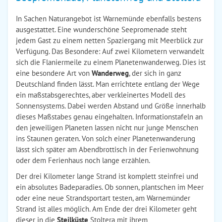
In Sachen Naturangebot ist Warnemünde ebenfalls bestens
ausgestattet. Eine wunderschöne Seepromenade steht
jedem Gast zu einem netten Spaziergang mit Meerblick zur
Verfügung. Das Besondere: Auf zwei Kilometern verwandelt
sich die Flaniermeile zu einem Planetenwanderweg. Dies ist
eine besondere Art von
Wanderweg
, der sich in ganz
Deutschland finden lässt. Man errichtete entlang der Wege
ein maßstabsgerechtes, aber verkleinertes Modell des
Sonnensystems. Dabei werden Abstand und Größe innerhalb
dieses Maßstabes genau eingehalten. Informationstafeln an
den jeweiligen Planeten lassen nicht nur junge Menschen
ins Staunen geraten. Von solch einer Planetenwanderung
lässt sich später am Abendbrottisch in der Ferienwohnung
oder dem Ferienhaus noch lange erzählen.
Der drei Kilometer lange Strand ist komplett steinfrei und
ein absolutes Badeparadies. Ob sonnen, plantschen im Meer
oder eine neue Strandsportart testen, am Warnemünder
Strand ist alles möglich. Am Ende der drei Kilometer geht
dieser in die
Steilküste
Stoltera mit ihrem