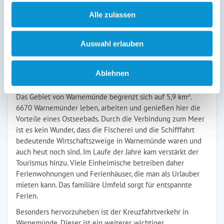
zurückzuführen. Vergleichbar ist diese Konstellation, wie
Alle zulassen
Travemünde als Stadtteil von Lübeck. Den Namen erhielt
Warnemünde aufgrund des Flusses Warnow. Diese 155
Kilometer lange Wasserstraße verläuft quer durch
Auswahl erlauben
Mecklenburg Vorpommern. Genau bei Warnemünde, mündet
die Warnow in die Ostsee. Eine tolle Lage, die man in einer
Ferienwohnung oder einem Ferienhaus jeden Tag genießen
Ablehnen
kann.
Das Gebiet von Warnemünde begrenzt sich auf 5,9 km².
6670 Warnemünder leben, arbeiten und genießen hier die
Vorteile eines Ostseebads. Durch die Verbindung zum Meer
ist es kein Wunder, dass die Fischerei und die Schifffahrt
bedeutende Wirtschaftszweige in Warnemünde waren und
auch heut noch sind. Im Laufe der Jahre kam verstärkt der
Tourismus hinzu. Viele Einheimische betreiben daher
Ferienwohnungen und Ferienhäuser, die man als Urlauber
mieten kann. Das familiäre Umfeld sorgt für entspannte
Ferien.
Besonders hervorzuheben ist der Kreuzfahrtverkehr in
Warnemünde. Dieser ist ein weiterer, wichtiger