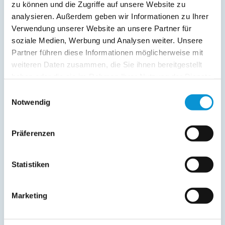
zu können und die Zugriffe auf unsere Website zu
analysieren. Außerdem geben wir Informationen zu Ihrer
Verwendung unserer Website an unsere Partner für
"Warnemünder-Strandjuwel"
soziale Medien, Werbung und Analysen weiter. Unsere
in Warnemünde
Partner führen diese Informationen möglicherweise mit
Objekttyp
Größe
Personen
weiteren Daten zusammen, die Sie ihnen bereitgestellt
Ferienwohnung
90 m²
1 - 6
haben oder die sie im Rahmen Ihrer Nutzung der Dienste
gesammelt haben.
Einwilligungsauswahl
zum Objekt
Notwendig
Ferienwohnungen in der Suche anzeigen (35)
Präferenzen
Warnemünde – Seebad von Rostock
Statistiken
Offiziell lautet die Bezeichnung von Warnemünde,
Seebad
Warnemünde. Das Ostseebad ist allerdings keine
Marketing
eigenständige Gemeinde, sondern ein Stadtteil der
Hansestadt Rostock. Diese Zugehörigkeit ist auf
geschichtliche Ereignisse längst vergangener Tage