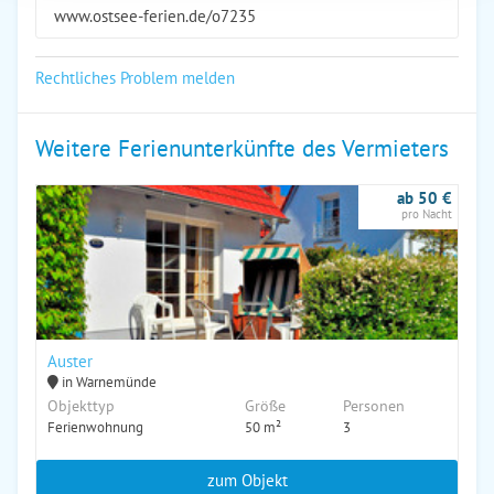
www.ostsee-ferien.de/o7235
Rechtliches Problem melden
Weitere Ferienunterkünfte des Vermieters
ab 50 €
pro Nacht
Auster
in Warnemünde
Objekttyp
Größe
Personen
Ferienwohnung
50 m²
3
zum Objekt