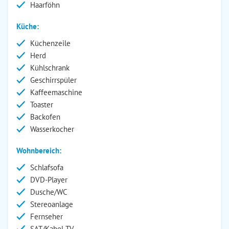
Haarföhn
Küche:
Küchenzeile
Herd
Kühlschrank
Geschirrspüler
Kaffeemaschine
Toaster
Backofen
Wasserkocher
Wohnbereich:
Schlafsofa
DVD-Player
Dusche/WC
Stereoanlage
Fernseher
SAT/Kabel-TV