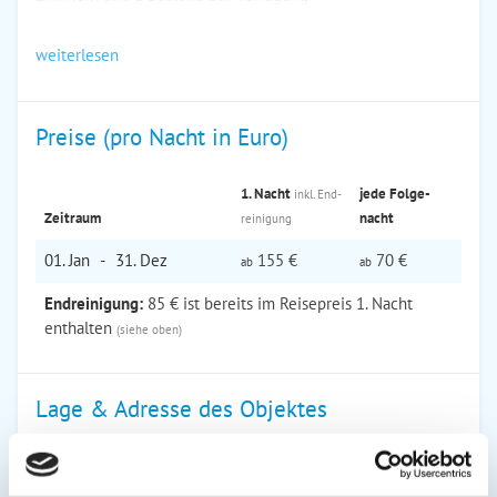
weiterlesen
Preise (pro Nacht in Euro)
1. Nacht
jede Folge­
inkl. End­
Zeitraum
nacht
reinigung
01. Jan
-
31. Dez
155 €
70 €
ab
ab
Endreinigung:
85 € ist bereits im Reisepreis 1. Nacht
enthalten
(siehe oben)
Lage & Adresse des Objektes
Strandpalais, Ferienwohnung Luv
Strandweg 7