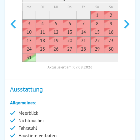
Mo
Di
Mi
Do
Fr
Sa
So
Mo
Di
1
2
1
3
4
5
6
7
8
9
7
8
10
11
12
13
14
15
16
14
1
17
18
19
20
21
22
23
21
2
24
25
26
27
28
29
30
28
2
31
Aktualisiert am: 07.08.2026
Ausstattung
Allgemeines:
Meerblick
Nichtraucher
Fahrstuhl
Haustiere verboten