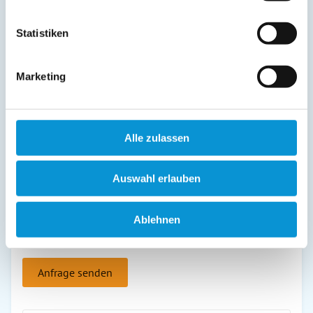
Statistiken
Leaflet
| Powered by
we2p® Maps
&
tourinfra ®
| Map data by ©
green-
solutions
,
OSM & Contributors
Marketing
Kontakt und Anfrage
Alle zulassen
Ihr Ansprechpartner
Die Warnemünder
Auswahl erlauben
Frau Anke Riens
Telefon 1:
0381 - 4925730
Ablehnen
Telefon 2:
0381 - 76912687
Telefax: 0381 - 4405525
Anfrage senden