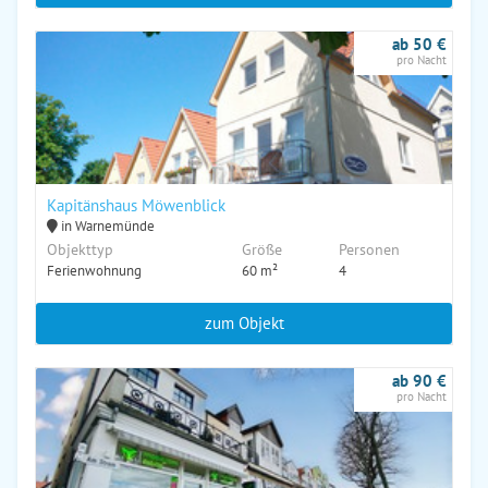
ab 50 €
pro Nacht
Kapitänshaus Möwenblick
in Warnemünde
Objekttyp
Größe
Personen
Ferienwohnung
60 m²
4
zum Objekt
ab 90 €
pro Nacht