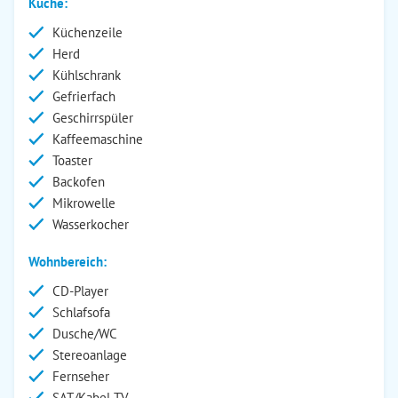
Küche:
Küchenzeile
Herd
Kühlschrank
Gefrierfach
Geschirrspüler
Kaffeemaschine
Toaster
Backofen
Mikrowelle
Wasserkocher
Wohnbereich:
CD-Player
Schlafsofa
Dusche/WC
Stereoanlage
Fernseher
SAT/Kabel-TV