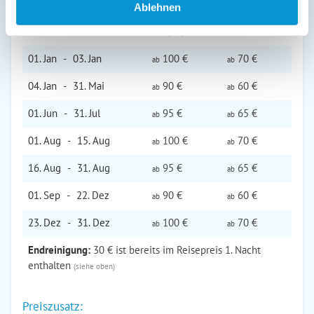
Ablehnen
1. Nacht
jede Folge­
inkl. End­
Zeitraum
nacht
reinigung
01. Jan
-
03. Jan
100 €
70 €
ab
ab
04. Jan
-
31. Mai
90 €
60 €
ab
ab
01. Jun
-
31. Jul
95 €
65 €
ab
ab
01. Aug
-
15. Aug
100 €
70 €
ab
ab
16. Aug
-
31. Aug
95 €
65 €
ab
ab
01. Sep
-
22. Dez
90 €
60 €
ab
ab
23. Dez
-
31. Dez
100 €
70 €
ab
ab
Endreinigung:
30 € ist bereits im Reisepreis 1. Nacht
enthalten
(siehe oben)
Preiszusatz: