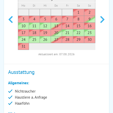
Mo
Di
Mi
Do
Fr
Sa
So
Mo
Di
1
2
1
3
4
5
6
7
8
9
7
8
10
11
12
13
14
15
16
14
1
17
18
19
20
21
22
23
21
2
24
25
26
27
28
29
30
28
2
31
Aktualisiert am: 07.08.2026
Ausstattung
Allgemeines:
Nichtraucher
Haustiere a. Anfrage
Haarföhn