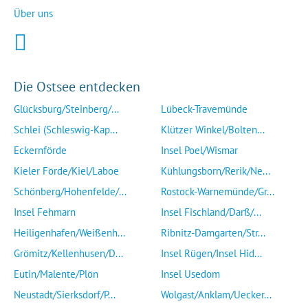
Über uns
Die Ostsee entdecken
Glücksburg/Steinberg/...
Lübeck-Travemünde
Schlei (Schleswig-Kap...
Klützer Winkel/Bolten...
Eckernförde
Insel Poel/Wismar
Kieler Förde/Kiel/Laboe
Kühlungsborn/Rerik/Ne...
Schönberg/Hohenfelde/...
Rostock-Warnemünde/Gr...
Insel Fehmarn
Insel Fischland/Darß/...
Heiligenhafen/Weißenh...
Ribnitz-Damgarten/Str...
Grömitz/Kellenhusen/D...
Insel Rügen/Insel Hid...
Eutin/Malente/Plön
Insel Usedom
Neustadt/Sierksdorf/P...
Wolgast/Anklam/Uecker...