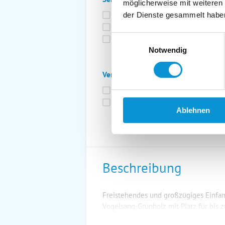
möglicherweise mit weiteren
Bettwäsche inkl.
Ge
der Dienste gesammelt habe
Fahrräder
St
Einwilligungsauswahl
Kurtaxfrei
Notwendig
Verpflegung:
Brötchenservice
Fr
Vollpension möglich
Ablehnen
Beschreibung
Freistehendes und großzügiges Einfam
Vogelsang-Grünholz mit Platz für bis z