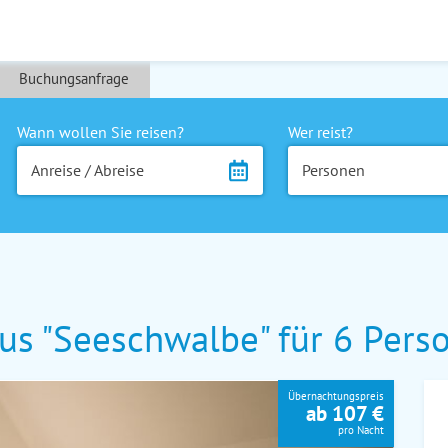
Buchungsanfrage
Wann wollen Sie reisen?
Wer reist?
Anreise / Abreise
Personen
s "Seeschwalbe" für 6 Pers
Übernachtungspreis
ab 107 €
pro Nacht