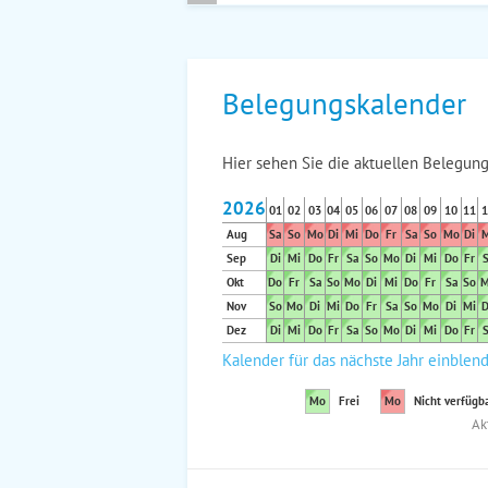
Belegungskalender
Hier sehen Sie die aktuellen Belegung
2026
01
02
03
04
05
06
07
08
09
10
11
1
Aug
Sa
So
Mo
Di
Mi
Do
Fr
Sa
So
Mo
Di
M
Sep
Di
Mi
Do
Fr
Sa
So
Mo
Di
Mi
Do
Fr
S
Okt
Do
Fr
Sa
So
Mo
Di
Mi
Do
Fr
Sa
So
M
Nov
So
Mo
Di
Mi
Do
Fr
Sa
So
Mo
Di
Mi
D
Dez
Di
Mi
Do
Fr
Sa
So
Mo
Di
Mi
Do
Fr
S
Kalender für das nächste Jahr einblen
Mo
Frei
Mo
Nicht verfügb
Ak