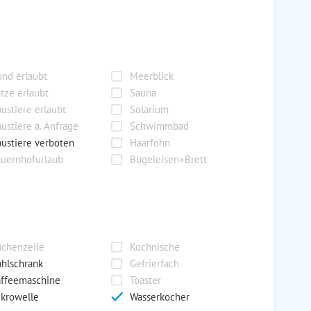
nd erlaubt
Meerblick
tze erlaubt
Sauna
ustiere erlaubt
Solarium
ustiere a. Anfrage
Schwimmbad
ustiere verboten
Haarföhn
uernhofurlaub
Bügeleisen+Brett
chenzeile
Kochnische
hlschrank
Gefrierfach
ffeemaschine
Toaster
krowelle
Wasserkocher