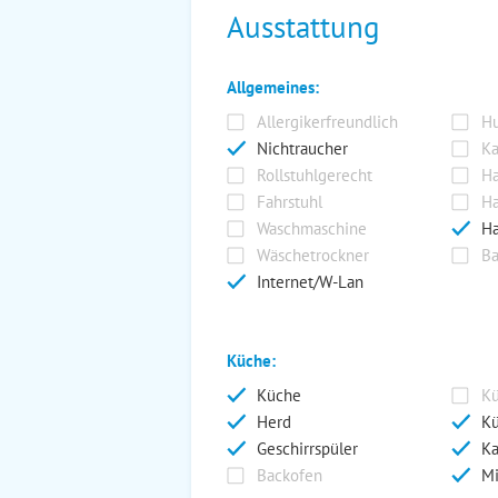
Ausstattung
Allgemeines:
Allergikerfreundlich
Hu
Nichtraucher
Ka
Rollstuhlgerecht
Ha
Fahrstuhl
Ha
Waschmaschine
Ha
Wäschetrockner
Ba
Internet/W-Lan
Küche:
Küche
Kü
Herd
Kü
Geschirrspüler
Ka
Backofen
Mi