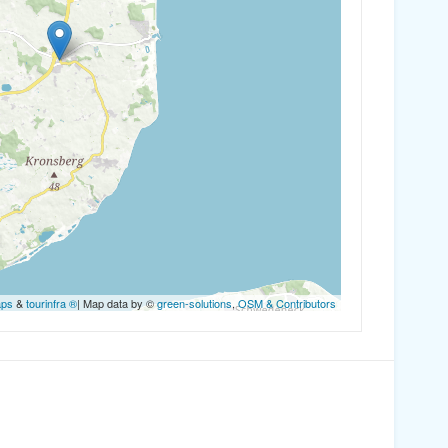
aps
&
tourinfra ®
| Map data by ©
green-solutions
,
OSM & Contributors