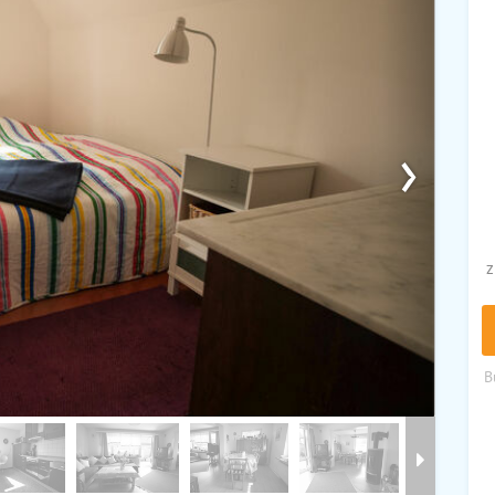
›
z
B