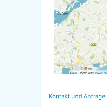
Leaflet
| Powered by
we2p® M
Kontakt und Anfrage