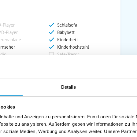
-Player
Schlafsofa
D-Player
Babybett
ereoanlage
Kinderbett
rnseher
Kinderhochstuhl
dio
Safe/Tresor
rport
Grill
Details
rkplatz
Grillplatz
rage
Wintergarten
Cookies
nderspielplatz
Swimmingpool
stellraum
nhalte und Anzeigen zu personalisieren, Funktionen für soziale
Website zu analysieren. Außerdem geben wir Informationen zu I
r soziale Medien, Werbung und Analysen weiter. Unsere Partner