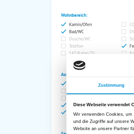
Wohnbereich:
Kamin/Ofen
CD
Bad/WC
DV
Dusche/WC
St
Telefon
Fe
SAT/Kabel-TV
Ra
Außenanlage:
Garten/Liegewiese
Ca
Zustimmung
Gartenstühle
Pa
Liegen
Ga
Diese Webseite verwendet 
Terrasse
Ki
Balkon
Ab
Wir verwenden Cookies, um I
und die Zugriffe auf unsere 
Website an unsere Partner fü
Service: