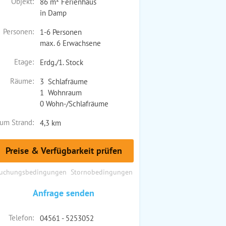
Objekt:
86 m² Ferienhaus
in Damp
Personen:
1-6 Personen
max. 6 Erwachsene
Etage:
Erdg./1. Stock
Räume:
3 Schlafräume
1 Wohnraum
0 Wohn-/Schlafräume
um Strand:
4,3 km
Preise & Verfügbarkeit prüfen
uchungsbedingungen
Stornobedingungen
Anfrage senden
Telefon:
04561 - 5253052