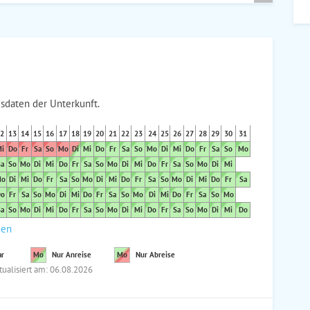
sdaten der Unterkunft.
2
13
14
15
16
17
18
19
20
21
22
23
24
25
26
27
28
29
30
31
i
Do
Fr
Sa
So
Mo
Di
Mi
Do
Fr
Sa
So
Mo
Di
Mi
Do
Fr
Sa
So
Mo
a
So
Mo
Di
Mi
Do
Fr
Sa
So
Mo
Di
Mi
Do
Fr
Sa
So
Mo
Di
Mi
o
Di
Mi
Do
Fr
Sa
So
Mo
Di
Mi
Do
Fr
Sa
So
Mo
Di
Mi
Do
Fr
Sa
o
Fr
Sa
So
Mo
Di
Mi
Do
Fr
Sa
So
Mo
Di
Mi
Do
Fr
Sa
So
Mo
a
So
Mo
Di
Mi
Do
Fr
Sa
So
Mo
Di
Mi
Do
Fr
Sa
So
Mo
Di
Mi
Do
den
ar
Mo
Nur Anreise
Mo
Nur Abreise
tualisiert am: 06.08.2026