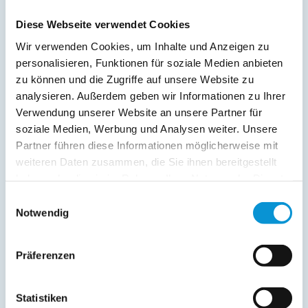
Diese Webseite verwendet Cookies
Zeitraum
Preis
Wir verwenden Cookies, um Inhalte und Anzeigen zu
01. Jan
-
05. Jan
170 €
personalisieren, Funktionen für soziale Medien anbieten
zu können und die Zugriffe auf unsere Website zu
06. Jan
-
14. Mär
100 €
analysieren. Außerdem geben wir Informationen zu Ihrer
15. Mär
-
31. Okt
170 €
Verwendung unserer Website an unsere Partner für
soziale Medien, Werbung und Analysen weiter. Unsere
01. Nov
-
18. Dez
100 €
Partner führen diese Informationen möglicherweise mit
19. Dez
-
31. Dez
170 €
weiteren Daten zusammen, die Sie ihnen bereitgestellt
haben oder die sie im Rahmen Ihrer Nutzung der Dienste
gesammelt haben.
Preiszusatz:
Einwilligungsauswahl
Notwendig
Bei Kurzbelegungen bis 3 Tage werden EUR 5,--/Tag extra berechnet.
Die Preise sind für eine Person berechnet, jede weitere Person 10,--/ Tag
extra.
Präferenzen
Lage & Adresse des Objektes
Statistiken