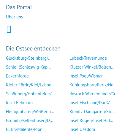
Das Portal
Über uns
Die Ostsee entdecken
Glücksburg/Steinberg/...
Lübeck-Travemünde
Schlei (Schleswig-Kap...
Klützer Winkel/Bolten...
Eckernförde
Insel Poel/Wismar
Kieler Förde/Kiel/Laboe
Kühlungsborn/Rerik/Ne...
Schönberg/Hohenfelde/...
Rostock-Warnemünde/Gr...
Insel Fehmarn
Insel Fischland/Darß/...
Heiligenhafen/Weißenh...
Ribnitz-Damgarten/Str...
Grömitz/Kellenhusen/D...
Insel Rügen/Insel Hid...
Eutin/Malente/Plön
Insel Usedom