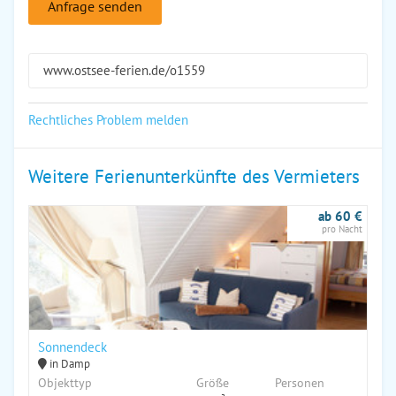
Anfrage senden
www.ostsee-ferien.de/o1559
Rechtliches Problem melden
Weitere Ferienunterkünfte des Vermieters
ab 60 €
pro Nacht
Sonnendeck
in Damp
Objekttyp
Größe
Personen