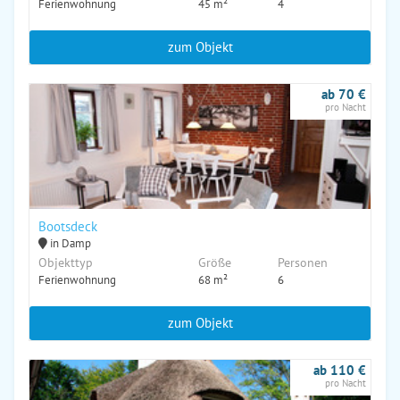
Ferienwohnung
45 m²
4
zum Objekt
ab 70 €
pro Nacht
Bootsdeck
in Damp
Objekttyp
Größe
Personen
Ferienwohnung
68 m²
6
zum Objekt
ab 110 €
pro Nacht