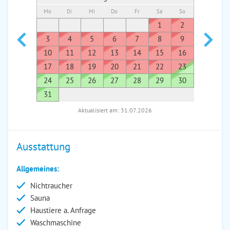
Mo
Di
Mi
Do
Fr
Sa
So
Mo
Di
1
2
1
3
4
5
6
7
8
9
7
8
10
11
12
13
14
15
16
14
1
17
18
19
20
21
22
23
21
2
24
25
26
27
28
29
30
28
2
31
Aktualisiert am: 31.07.2026
Ausstattung
Allgemeines:
Nichtraucher
Sauna
Haustiere a. Anfrage
Waschmaschine