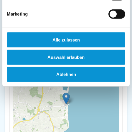
Bootsmann
Marketing
Seeuferweg 8
24351 Damp
+
Alle zulassen
-
Auswahl erlauben
Ablehnen