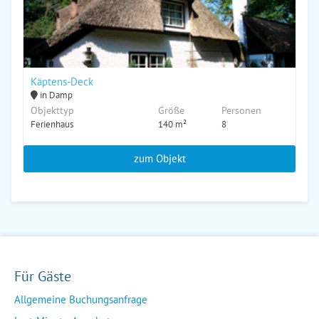
Käptens-Deck
in Damp
Objekttyp
Größe
Personen
Ferienhaus
140 m²
8
zum Objekt
Für Gäste
Allgemeine Buchungsanfrage