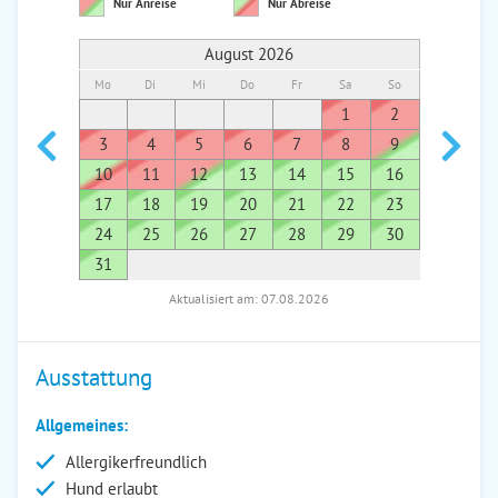
Nur Anreise
Nur Abreise
August 2026
Mo
Di
Mi
Do
Fr
Sa
So
Mo
Di
1
2
1
3
4
5
6
7
8
9
7
8
10
11
12
13
14
15
16
14
1
17
18
19
20
21
22
23
21
2
24
25
26
27
28
29
30
28
2
31
Aktualisiert am: 07.08.2026
Ausstattung
Allgemeines:
Allergikerfreundlich
Hund erlaubt