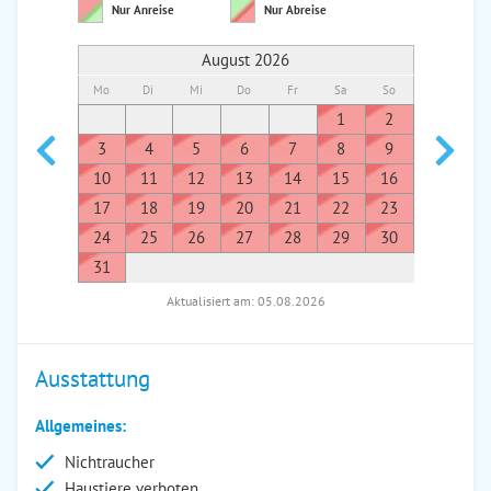
Nur Anreise
Nur Abreise
August 2026
Mo
Di
Mi
Do
Fr
Sa
So
Mo
Di
1
2
1
3
4
5
6
7
8
9
7
8
10
11
12
13
14
15
16
14
1
17
18
19
20
21
22
23
21
2
24
25
26
27
28
29
30
28
2
31
Aktualisiert am: 05.08.2026
Ausstattung
Allgemeines:
Nichtraucher
Haustiere verboten