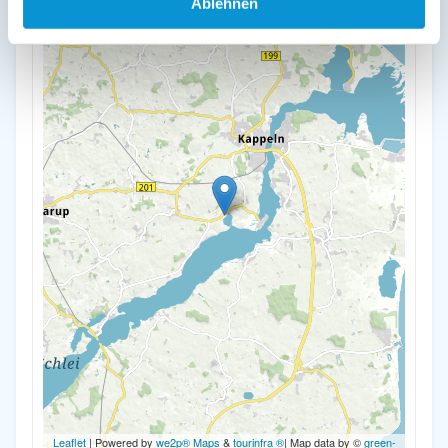
Ablehnen
-
Leaflet
| Powered by
we2p® Maps
&
tourinfra ®
| Map data by ©
green-