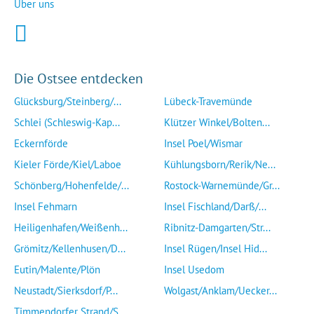
Über uns
Die Ostsee entdecken
Glücksburg/Steinberg/...
Lübeck-Travemünde
Schlei (Schleswig-Kap...
Klützer Winkel/Bolten...
Eckernförde
Insel Poel/Wismar
Kieler Förde/Kiel/Laboe
Kühlungsborn/Rerik/Ne...
Schönberg/Hohenfelde/...
Rostock-Warnemünde/Gr...
Insel Fehmarn
Insel Fischland/Darß/...
Heiligenhafen/Weißenh...
Ribnitz-Damgarten/Str...
Grömitz/Kellenhusen/D...
Insel Rügen/Insel Hid...
Eutin/Malente/Plön
Insel Usedom
Neustadt/Sierksdorf/P...
Wolgast/Anklam/Uecker...
Timmendorfer Strand/S...