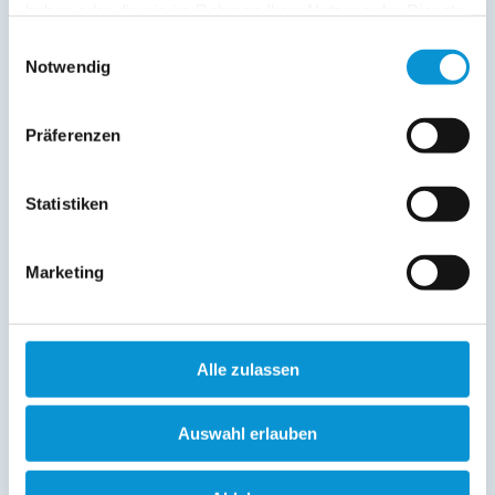
Verbringen Sie Ihren Urlaub an der Schlei. Unser
haben oder die sie im Rahmen Ihrer Nutzung der Dienste
vollbewirtschafteter Bauernhof (Ackerbau und
gesammelt haben.
Einwilligungsauswahl
Schweinemast) liegt direkt an der Schlei. Ein eigener
Notwendig
Bootssteg mit 2 Ruderbooten ist vorhanden. Die Lage
eignet sich ideal für jeden Wassersport. Ein großer Garten
mit Grillplatz, Kinderspielplatz, Gartenhaus, Gartenmöbeln
Präferenzen
und 2 Strandkörben lädt zum Verweilen ein. Lassen Sie sich
auch von den Ferienwohnungen Thieheuer inspirieren.
Statistiken
weiterlesen
Marketing
Lage & Adresse des Objektes
Ferienhaus Schleiblick
Alle zulassen
Grödersby-Hof 1
24376 Grödersby
Auswahl erlauben
+