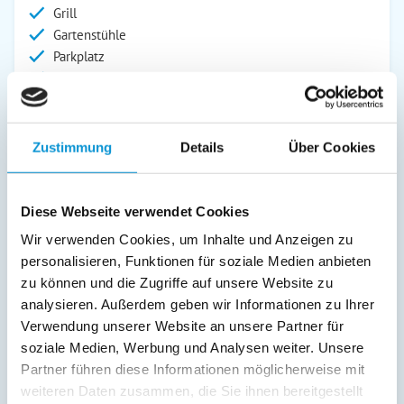
Grill
Gartenstühle
Parkplatz
Grillplatz
Liegen
Terrasse
Kinderspielplatz
Zustimmung
Details
Über Cookies
Abstellraum
Service:
Diese Webseite verwendet Cookies
Bettwäsche inkl.
Wir verwenden Cookies, um Inhalte und Anzeigen zu
Handtücher inkl.
personalisieren, Funktionen für soziale Medien anbieten
zu können und die Zugriffe auf unsere Website zu
Verpflegung:
analysieren. Außerdem geben wir Informationen zu Ihrer
Verwendung unserer Website an unsere Partner für
soziale Medien, Werbung und Analysen weiter. Unsere
Beschreibung
Partner führen diese Informationen möglicherweise mit
weiteren Daten zusammen, die Sie ihnen bereitgestellt