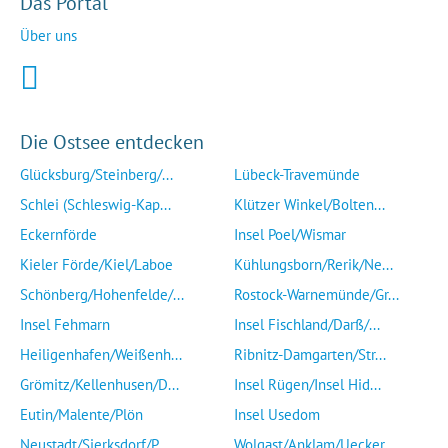
Das Portal
Über uns
Die Ostsee entdecken
Glücksburg/Steinberg/...
Lübeck-Travemünde
Schlei (Schleswig-Kap...
Klützer Winkel/Bolten...
Eckernförde
Insel Poel/Wismar
Kieler Förde/Kiel/Laboe
Kühlungsborn/Rerik/Ne...
Schönberg/Hohenfelde/...
Rostock-Warnemünde/Gr...
Insel Fehmarn
Insel Fischland/Darß/...
Heiligenhafen/Weißenh...
Ribnitz-Damgarten/Str...
Grömitz/Kellenhusen/D...
Insel Rügen/Insel Hid...
Eutin/Malente/Plön
Insel Usedom
Neustadt/Sierksdorf/P...
Wolgast/Anklam/Uecker...