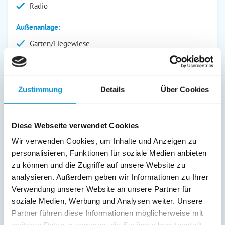
Radio
Außenanlage:
Garten/Liegewiese
Grill
Gartenstühle
Parkplatz
Zustimmung
Details
Über Cookies
Grillplatz
Liegen
Terrasse
Diese Webseite verwendet Cookies
Balkon
Wir verwenden Cookies, um Inhalte und Anzeigen zu
Service:
personalisieren, Funktionen für soziale Medien anbieten
zu können und die Zugriffe auf unsere Website zu
Geschirrtücher inkl.
analysieren. Außerdem geben wir Informationen zu Ihrer
Fahrräder
Verwendung unserer Website an unsere Partner für
Kurtaxfrei
soziale Medien, Werbung und Analysen weiter. Unsere
Verpflegung:
Partner führen diese Informationen möglicherweise mit