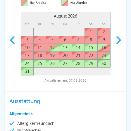
Nur Anreise
Nur Abreise
August 2026
Mo
Di
Mi
Do
Fr
Sa
So
Mo
Di
1
2
1
3
4
5
6
7
8
9
7
8
10
11
12
13
14
15
16
14
1
17
18
19
20
21
22
23
21
2
24
25
26
27
28
29
30
28
2
31
Aktualisiert am: 07.08.2026
Ausstattung
Allgemeines:
Allergikerfreundlich
Nichtraucher