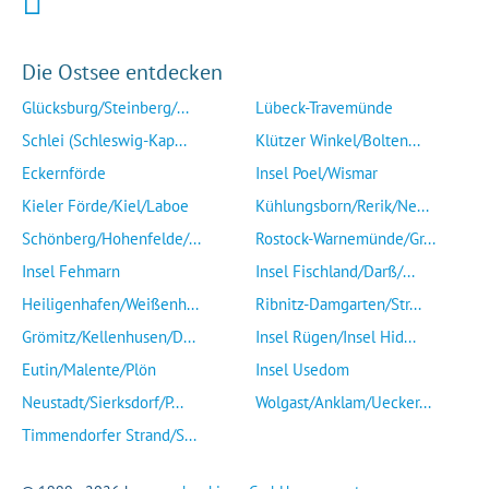
Die Ostsee entdecken
Glücksburg/Steinberg/...
Lübeck-Travemünde
Schlei (Schleswig-Kap...
Klützer Winkel/Bolten...
Eckernförde
Insel Poel/Wismar
Kieler Förde/Kiel/Laboe
Kühlungsborn/Rerik/Ne...
Schönberg/Hohenfelde/...
Rostock-Warnemünde/Gr...
Insel Fehmarn
Insel Fischland/Darß/...
Heiligenhafen/Weißenh...
Ribnitz-Damgarten/Str...
Grömitz/Kellenhusen/D...
Insel Rügen/Insel Hid...
Eutin/Malente/Plön
Insel Usedom
Neustadt/Sierksdorf/P...
Wolgast/Anklam/Uecker...
Timmendorfer Strand/S...