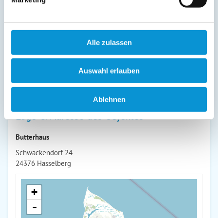
Beschreibung
Ferienhaus für bis zu 6 Personen mit Küche,
Geschirrspülmaschine, Herd, Backofen, WLAN,
Alle zulassen
Waschmaschine, Fasssauna und vielen weiteren Extras zum
Wohlfühlen, Hunde erlaubt
Auswahl erlauben
weiterlesen
Ablehnen
Lage & Adresse des Objektes
Butterhaus
Schwackendorf 24
24376 Hasselberg
+
-