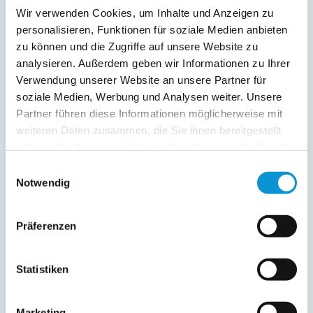
Geschirrtücher inkl.
Wir verwenden Cookies, um Inhalte und Anzeigen zu
Handtücher inkl.
personalisieren, Funktionen für soziale Medien anbieten
Kurtaxfrei
zu können und die Zugriffe auf unsere Website zu
analysieren. Außerdem geben wir Informationen zu Ihrer
Verpflegung:
Verwendung unserer Website an unsere Partner für
Sonstiges:
soziale Medien, Werbung und Analysen weiter. Unsere
-1 Schlafraum mit Doppelbett -1 Schlafraum mit
Partner führen diese Informationen möglicherweise mit
Etagenbetten -1 Schlafraum mit Einzelbetten -elektischer
weiteren Daten zusammen, die Sie ihnen bereitgestellt
Kamin -Bettwäsche und Handtücher in Erstausstattung -
haben oder die sie im Rahmen Ihrer Nutzung der Dienste
Badezimmer mit Dusche -Waschmaschine -Trockner gegen
gesammelt haben.
Einwilligungsauswahl
Gebühr -Separate Küche mit Herd, Backofen, Geschirrspüler
Notwendig
etc. -Essecke -Mikrowelle -Kühlschrank -Gefriermöglichkeit -
Fernseher im Wohnebreich -Elektrokamin -WLAN -
Musikanlage mit CD-Player -Kinderbett -Kinderstuhl -
Präferenzen
Fasssauna mit Ruhebereich im Saunagarten -Kostenloser
Parkplatz vor der Tür -Terrasse mit Grill und Gartenmöbeln -
Hunde erlaubt
Statistiken
Marketing