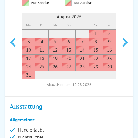
Nur Anreise
Nur Abreise
August 2026
Mo
Di
Mi
Do
Fr
Sa
So
Mo
Di
1
2
1
3
4
5
6
7
8
9
7
8
10
11
12
13
14
15
16
14
1
17
18
19
20
21
22
23
21
2
24
25
26
27
28
29
30
28
2
31
Aktualisiert am: 10.08.2026
Ausstattung
Allgemeines:
Hund erlaubt
Nichtraucher