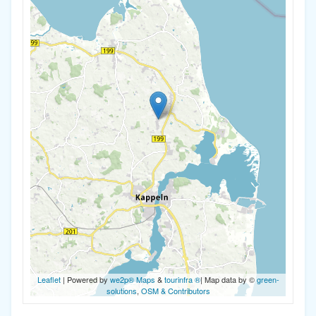
Leaflet
| Powered by
we2p® Maps
&
tourinfra ®
| Map data by ©
green-
solutions
,
OSM & Contributors