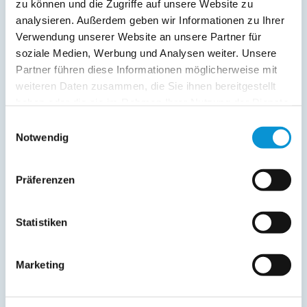
zu können und die Zugriffe auf unsere Website zu
Abstellraum
analysieren. Außerdem geben wir Informationen zu Ihrer
Service:
Verwendung unserer Website an unsere Partner für
soziale Medien, Werbung und Analysen weiter. Unsere
Kurtaxfrei
Partner führen diese Informationen möglicherweise mit
Verpflegung:
weiteren Daten zusammen, die Sie ihnen bereitgestellt
haben oder die sie im Rahmen Ihrer Nutzung der Dienste
Sonstiges:
gesammelt haben.
Einwilligungsauswahl
Strandkorb auf großer Dachterrasse und Senseo
Notwendig
Padmaschine. Das Schwimmbecken und die 2 Saunen im
Nebengebäude können kostenlos genutzt werden.
Präferenzen
Beschreibung
Statistiken
Nordmole 22 - ein komfortables Penthouse mit einer 20 qm
Dachterrasse mit Strandkorb mit Gartenmöbeln.
Marketing
Entspannung pur! Ab Mitte Juni 2025 mit kleinem
Schwimmbad und 2 Saunen zur kostenlosen Nutzung in
einem Wellnessbereich!