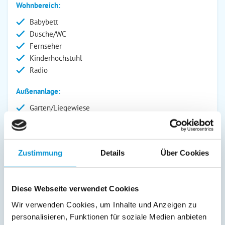
Wohnbereich:
Babybett
Dusche/WC
Fernseher
Kinderhochstuhl
Radio
Außenanlage:
Garten/Liegewiese
Grill
Gartenstühle
Parkplatz
Zustimmung
Details
Über Cookies
Grillplatz
Liegen
Terrasse
Diese Webseite verwendet Cookies
Kinderspielplatz
Abstellraum
Wir verwenden Cookies, um Inhalte und Anzeigen zu
personalisieren, Funktionen für soziale Medien anbieten