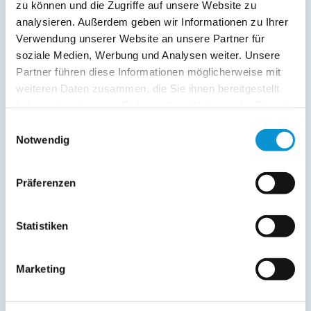
Service:
zu können und die Zugriffe auf unsere Website zu
analysieren. Außerdem geben wir Informationen zu Ihrer
Bettwäsche inkl.
Verwendung unserer Website an unsere Partner für
Geschirrtücher inkl.
soziale Medien, Werbung und Analysen weiter. Unsere
Handtücher inkl.
Partner führen diese Informationen möglicherweise mit
Kurtaxfrei
weiteren Daten zusammen, die Sie ihnen bereitgestellt
Verpflegung:
haben oder die sie im Rahmen Ihrer Nutzung der Dienste
gesammelt haben.
Brötchenservice
Einwilligungsauswahl
Notwendig
Beschreibung
Präferenzen
Näher an die Ostsee kommen Sie nicht: es sind nur 20
Statistiken
Meter! Herrliche Wohnungen mit freiem Blick auf das Meer.
In den Tag hineinleben. Jede Minute genießen. Auf der
Terrasse chillen oder vom Elternschlafzimmer nach draußen
Marketing
schauen: Die Ostsee wünscht Ihnen eine wohltuende
Urlaubszeit. Ihre Landhauswohnung verführt Sie auf
gemütlichen 2 Etagen gerne dazu, länger zu bleiben.