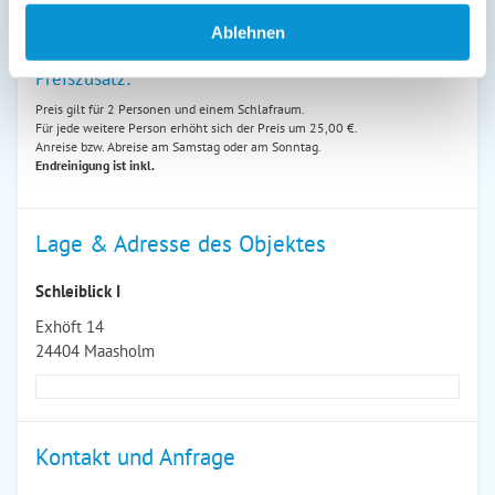
29. Mär
-
31. Okt
100 €
Ablehnen
Preiszusatz:
Preis gilt für 2 Personen und einem Schlafraum.
Für jede weitere Person erhöht sich der Preis um 25,00 €.
Anreise bzw. Abreise am Samstag oder am Sonntag.
Endreinigung ist inkl.
Lage & Adresse des Objektes
Schleiblick I
Exhöft 14
24404 Maasholm
Kontakt und Anfrage