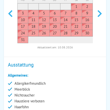
Mo
Di
Mi
Do
Fr
Sa
So
Mo
Di
1
2
1
3
4
5
6
7
8
9
7
8
10
11
12
13
14
15
16
14
1
17
18
19
20
21
22
23
21
2
24
25
26
27
28
29
30
28
2
31
Aktualisiert am: 10.08.2026
Ausstattung
Allgemeines:
Allergikerfreundlich
Meerblick
Nichtraucher
Haustiere verboten
Haarföhn