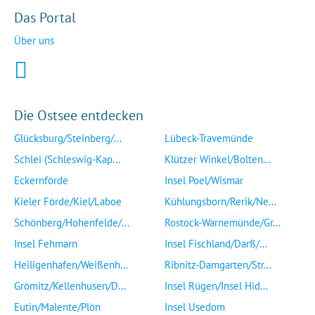
Das Portal
Über uns
Die Ostsee entdecken
Glücksburg/Steinberg/...
Lübeck-Travemünde
Schlei (Schleswig-Kap...
Klützer Winkel/Bolten...
Eckernförde
Insel Poel/Wismar
Kieler Förde/Kiel/Laboe
Kühlungsborn/Rerik/Ne...
Schönberg/Hohenfelde/...
Rostock-Warnemünde/Gr...
Insel Fehmarn
Insel Fischland/Darß/...
Heiligenhafen/Weißenh...
Ribnitz-Damgarten/Str...
Grömitz/Kellenhusen/D...
Insel Rügen/Insel Hid...
Eutin/Malente/Plön
Insel Usedom