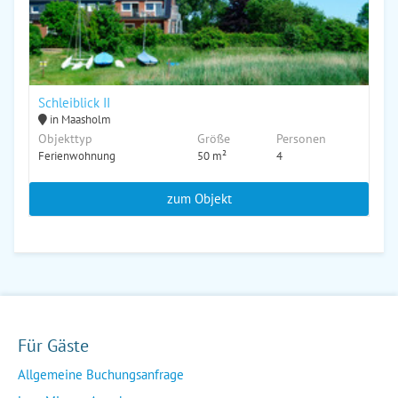
Schleiblick II
in Maasholm
Objekttyp
Größe
Personen
Ferienwohnung
50 m²
4
zum Objekt
Für Gäste
Allgemeine Buchungsanfrage