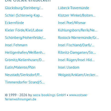
Glücksburg/Steinberg/...
Lübeck-Travemünde
Schlei (Schleswig-Kap...
Klützer Winkel/Bolten...
Eckernförde
Insel Poel/Wismar
Kieler Förde/Kiel/Laboe
Kühlungsborn/Rerik/Ne...
Schönberg/Hohenfelde/...
Rostock-Warnemünde/Gr...
Insel Fehmarn
Insel Fischland/Darß/...
Heiligenhafen/Weißenh...
Ribnitz-Damgarten/Str...
Grömitz/Kellenhusen/D...
Insel Rügen/Insel Hid...
Eutin/Malente/Plön
Insel Usedom
Neustadt/Sierksdorf/P...
Wolgast/Anklam/Uecker...
Timmendorfer Strand/S...
© 1999 - 2026 by
secra bookings GmbH
•
www.ostsee-
ferienwohnungen.de