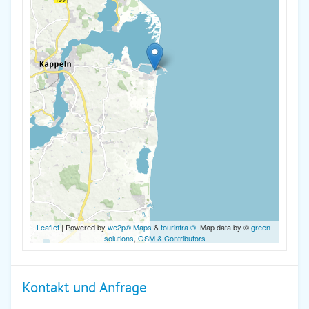
Leaflet
| Powered by
we2p® Maps
&
tourinfra ®
| Map data by ©
green-
solutions
,
OSM & Contributors
Kontakt und Anfrage