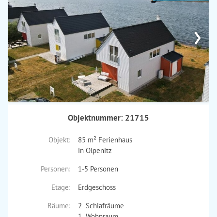
›
Objektnummer: 21715
Objekt:
85 m² Ferienhaus
in Olpenitz
Personen:
1-5 Personen
Etage:
Erdgeschoss
Räume:
2 Schlafräume
1 Wohnraum