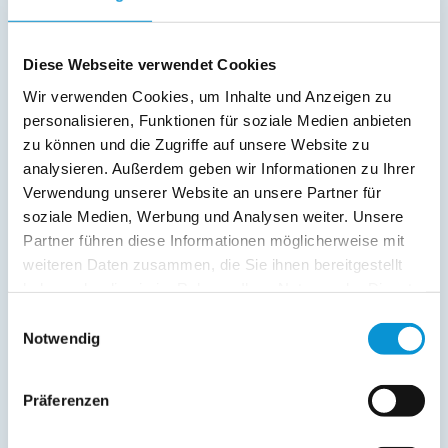
Handtücher inkl.
Verpflegung:
Diese Webseite verwendet Cookies
Wir verwenden Cookies, um Inhalte und Anzeigen zu
personalisieren, Funktionen für soziale Medien anbieten
Beschreibung
zu können und die Zugriffe auf unsere Website zu
analysieren. Außerdem geben wir Informationen zu Ihrer
Auf den kilometerweiten Wegen rund um Rabenkirchen
Verwendung unserer Website an unsere Partner für
können Radler, Skater oder Wanderer ihrem Sport
soziale Medien, Werbung und Analysen weiter. Unsere
nachgehen. Schlei und Ostsee sind nur wenige Autominuten
Partner führen diese Informationen möglicherweise mit
entfernt. Die nähere und weitere Umgebung bietet eine
weiteren Daten zusammen, die Sie ihnen bereitgestellt
Vielzahl von Freizeitmöglichkeiten.
haben oder die sie im Rahmen Ihrer Nutzung der Dienste
gesammelt haben.
Einwilligungsauswahl
weiterlesen
Notwendig
Lage & Adresse des Objektes
Präferenzen
Appartement Bea 3