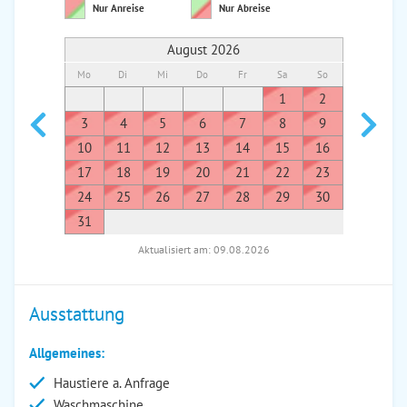
Nur Anreise
Nur Abreise
August 2026
Mo
Di
Mi
Do
Fr
Sa
So
Mo
Di
1
2
1
3
4
5
6
7
8
9
7
8
10
11
12
13
14
15
16
14
1
17
18
19
20
21
22
23
21
2
24
25
26
27
28
29
30
28
2
31
Aktualisiert am: 09.08.2026
Ausstattung
Allgemeines:
Haustiere a. Anfrage
Waschmaschine