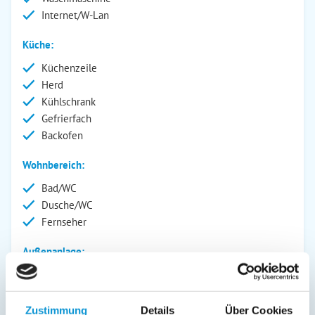
Internet/W-Lan
Küche:
Küchenzeile
Herd
Kühlschrank
Gefrierfach
Backofen
Wohnbereich:
Bad/WC
Dusche/WC
Fernseher
Außenanlage:
Service:
Bettwäsche inkl.
Zustimmung
Details
Über Cookies