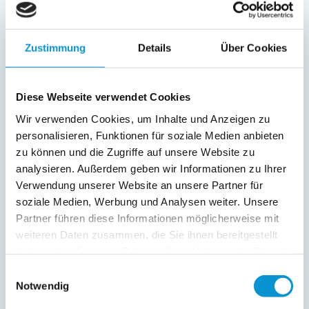
Außenanlage:
Grill
Zustimmung
Details
Über Cookies
Gartenstühle
Parkplatz
Terrasse
Diese Webseite verwendet Cookies
Service:
Wir verwenden Cookies, um Inhalte und Anzeigen zu
personalisieren, Funktionen für soziale Medien anbieten
Verpflegung:
zu können und die Zugriffe auf unsere Website zu
analysieren. Außerdem geben wir Informationen zu Ihrer
Verwendung unserer Website an unsere Partner für
Beschreibung
soziale Medien, Werbung und Analysen weiter. Unsere
Partner führen diese Informationen möglicherweise mit
Das Haus befindet sich in ruhiger dörflicher Lage. Garten
weiteren Daten zusammen, die Sie ihnen bereitgestellt
und Terrasse laden zum Ausruhen, Spielen und zu
haben oder die sie im Rahmen Ihrer Nutzung der Dienste
gemütlichen Grillabenden ein. Auf den kilometerweiten
gesammelt haben.
Einwilligungsauswahl
Wegen rund um Rabenkirchen können Radler, Skater oder
Notwendig
Wanderer ihrem Sport nachgehen.