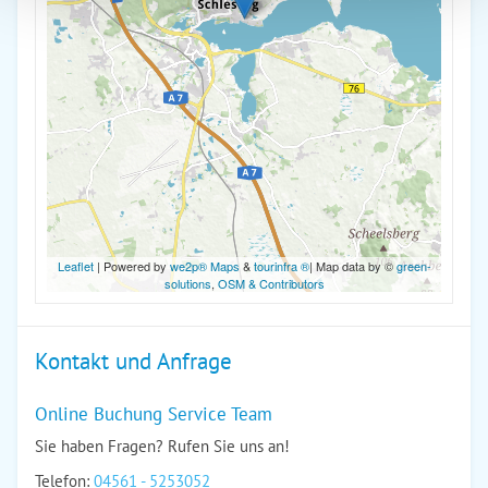
Leaflet
| Powered by
we2p® Maps
&
tourinfra ®
| Map data by ©
green-
solutions
,
OSM & Contributors
Kontakt und Anfrage
Online Buchung Service Team
Sie haben Fragen? Rufen Sie uns an!
Telefon:
04561 - 5253052