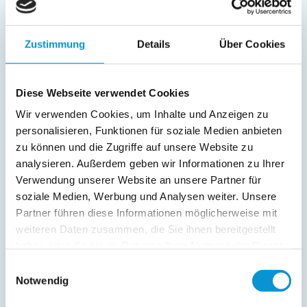
Garten/Liegewiese
Gartenstühle
Zustimmung
Details
Über Cookies
Parkplatz
Terrasse
Diese Webseite verwendet Cookies
Service:
Wir verwenden Cookies, um Inhalte und Anzeigen zu
Bettwäsche inkl.
personalisieren, Funktionen für soziale Medien anbieten
Handtücher inkl.
zu können und die Zugriffe auf unsere Website zu
Verpflegung:
analysieren. Außerdem geben wir Informationen zu Ihrer
Verwendung unserer Website an unsere Partner für
soziale Medien, Werbung und Analysen weiter. Unsere
Partner führen diese Informationen möglicherweise mit
Beschreibung
weiteren Daten zusammen, die Sie ihnen bereitgestellt
haben oder die sie im Rahmen Ihrer Nutzung der Dienste
Historisches Ferienhaus von 1664 mit stilvollen
gesammelt haben.
Appartements in der Fischersiedlung Holm, nahe Schlei und
Einwilligungsauswahl
Hafen. Ruhige Lage, Garten, Terrasse und PKW-Stellplatz.
Notwendig