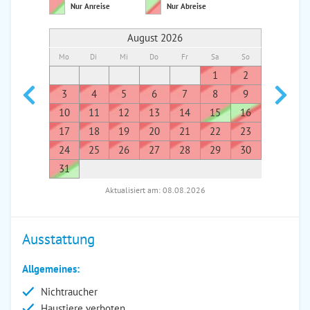
Nur Anreise
Nur Abreise
August 2026
Mo
Di
Mi
Do
Fr
Sa
So
Mo
Di
1
2
1
3
4
5
6
7
8
9
7
8
10
11
12
13
14
15
16
14
1
17
18
19
20
21
22
23
21
2
24
25
26
27
28
29
30
28
2
31
Aktualisiert am: 08.08.2026
Ausstattung
Allgemeines:
Nichtraucher
Haustiere verboten