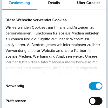
Service:
Zustimmung
Details
Über Cookies
Bettwäsche inkl.
Handtücher inkl.
Diese Webseite verwendet Cookies
Verpflegung:
Wir verwenden Cookies, um Inhalte und Anzeigen zu
personalisieren, Funktionen für soziale Medien anbieten
zu können und die Zugriffe auf unsere Website zu
analysieren. Außerdem geben wir Informationen zu Ihrer
Beschreibung
Verwendung unserer Website an unsere Partner für
soziale Medien, Werbung und Analysen weiter. Unsere
Charmante Dachgeschosswohnung in zentraler Lage Kleine,
stilvolle Ferienwohnung mit Küche, Bad, Schlafzimmer mit
Partner führen diese Informationen möglicherweise mit
Einzelbett und Schlafsofa für 2 -3 Personen. Perfekt für
weiteren Daten zusammen, die Sie ihnen bereitgestellt
Kurzaufenthalte & Städtereisen!
haben oder die sie im Rahmen Ihrer Nutzung der Dienste
gesammelt haben.
Einwilligungsauswahl
weiterlesen
Notwendig
Präferenzen
Lage & Adresse des Objektes