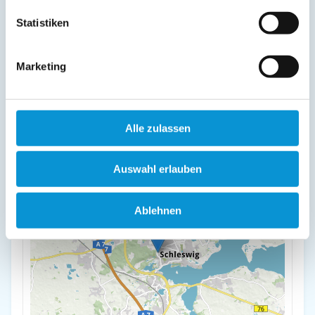
Ferienwohnung Gesa Timm
Statistiken
Flensburger Straße 44
24837 Schleswig
Marketing
+
-
Alle zulassen
Auswahl erlauben
Ablehnen