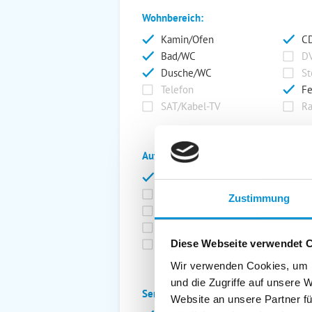
Wohnbereich:
Kamin/Ofen
CD
Bad/WC
DV
Dusche/WC
St
Telefon
Fe
SAT/Kabel-TV
Ra
Außenanlage:
Garten/Liegewiese
Ca
Gartenstühle
Pa
Zustimmung
Liegen
Ga
Terrasse
Ki
Balkon
Ab
Diese Webseite verwendet 
Wir verwenden Cookies, um I
und die Zugriffe auf unsere 
Service:
Website an unsere Partner fü