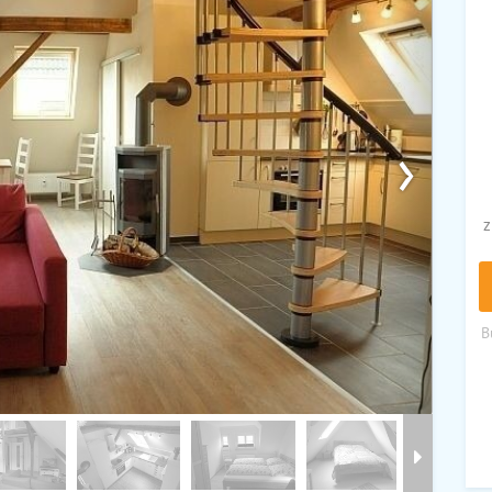
›
z
B