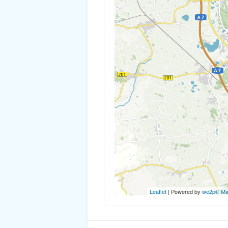
Leaflet
| Powered by
we2p® M