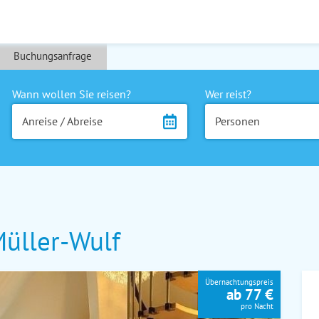
Buchungsanfrage
Wann wollen Sie reisen?
Wer reist?
Anreise / Abreise
Personen
üller-Wulf
Übernachtungspreis
ab 77 €
pro Nacht