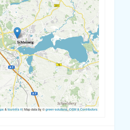
aps
&
tourinfra ®
| Map data by ©
green-solutions
,
OSM & Contributors