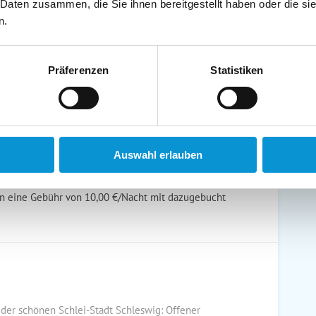
schirrtücher inkl.
Handtücher inkl.
 Daten zusammen, die Sie ihnen bereitgestellt haben oder die s
randkorb am Strand
Bollerwagen
n.
Präferenzen
Statistiken
ühstück möglich
Halbpension möglich
Auswahl erlauben
en eine Gebühr von 10,00 €/Nacht mit dazugebucht
er schönen Schlei-Stadt Schleswig: Offener