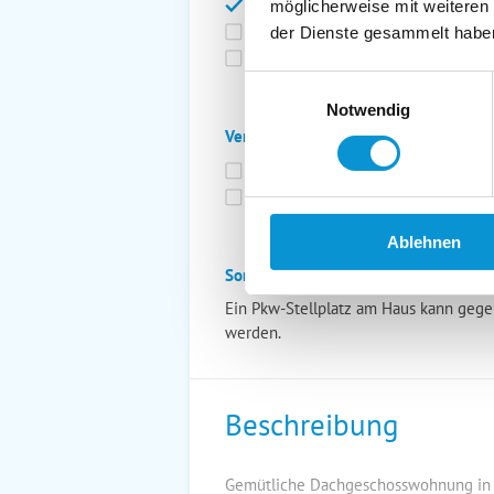
Bettwäsche inkl.
Ge
möglicherweise mit weiteren
Fahrräder
St
der Dienste gesammelt habe
Kurtaxfrei
Einwilligungsauswahl
Notwendig
Verpflegung:
Brötchenservice
Fr
Vollpension möglich
Ablehnen
Sonstiges:
Ein Pkw-Stellplatz am Haus kann geg
werden.
Beschreibung
Gemütliche Dachgeschosswohnung in d