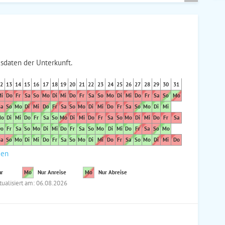
sdaten der Unterkunft.
2
13
14
15
16
17
18
19
20
21
22
23
24
25
26
27
28
29
30
31
i
Do
Fr
Sa
So
Mo
Di
Mi
Do
Fr
Sa
So
Mo
Di
Mi
Do
Fr
Sa
So
Mo
a
So
Mo
Di
Mi
Do
Fr
Sa
So
Mo
Di
Mi
Do
Fr
Sa
So
Mo
Di
Mi
o
Di
Mi
Do
Fr
Sa
So
Mo
Di
Mi
Do
Fr
Sa
So
Mo
Di
Mi
Do
Fr
Sa
o
Fr
Sa
So
Mo
Di
Mi
Do
Fr
Sa
So
Mo
Di
Mi
Do
Fr
Sa
So
Mo
a
So
Mo
Di
Mi
Do
Fr
Sa
So
Mo
Di
Mi
Do
Fr
Sa
So
Mo
Di
Mi
Do
den
ar
Mo
Nur Anreise
Mo
Nur Abreise
tualisiert am: 06.08.2026