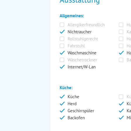
Allgemeines:
Allergikerfreundlich
Hu
Nichtraucher
Ka
Rollstuhlgerecht
Ha
Fahrstuhl
Ha
Waschmaschine
Ha
Wäschetrockner
Ba
Internet/W-Lan
Küche:
Küche
Kü
Herd
Kü
Geschirrspüler
Ka
Backofen
Mi