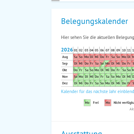
Belegungskalender
Hier sehen Sie die aktuellen Belegung
2026
01
02
03
04
05
06
07
08
09
10
11
1
Aug
Sa
So
Mo
Di
Mi
Do
Fr
Sa
So
Mo
Di
M
Sep
Di
Mi
Do
Fr
Sa
So
Mo
Di
Mi
Do
Fr
S
Okt
Do
Fr
Sa
So
Mo
Di
Mi
Do
Fr
Sa
So
M
Nov
So
Mo
Di
Mi
Do
Fr
Sa
So
Mo
Di
Mi
D
Dez
Di
Mi
Do
Fr
Sa
So
Mo
Di
Mi
Do
Fr
S
Kalender für das nächste Jahr einblen
Mo
Frei
Mo
Nicht verfügb
Ak
Ausstattung