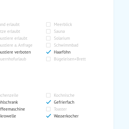
nd erlaubt
Meerblick
tze erlaubt
Sauna
ustiere erlaubt
Solarium
ustiere a. Anfrage
Schwimmbad
ustiere verboten
Haarföhn
uernhofurlaub
Bügeleisen+Brett
chenzeile
Kochnische
hlschrank
Gefrierfach
ffeemaschine
Toaster
krowelle
Wasserkocher