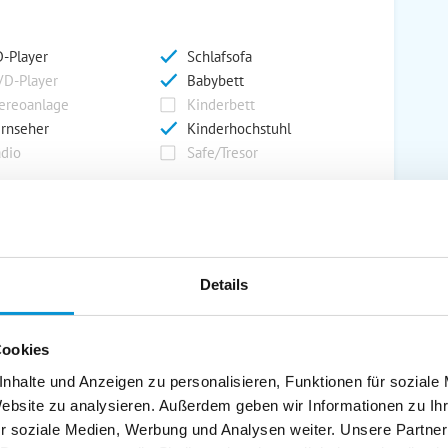
-Player
Schlafsofa
D-Player
Babybett
ereoanlage
Kinderbett
rnseher
Kinderhochstuhl
dio
Safe/Tresor
rport
Grill
rkplatz
Grillplatz
Details
rage
Wintergarten
nderspielplatz
Swimmingpool
stellraum
Cookies
nhalte und Anzeigen zu personalisieren, Funktionen für soziale
Website zu analysieren. Außerdem geben wir Informationen zu I
r soziale Medien, Werbung und Analysen weiter. Unsere Partner