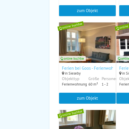
zum Objekt
online buchbar
online
online buchbar
onlin
Ferien bei Goos - Ferienwohnung "R
Ferie
in Sieseby
in S
Objekttyp
Größe
Personen
Objek
Ferienwohnung
60 m²
1 - 2
Ferie
zum Objekt
online buchbar