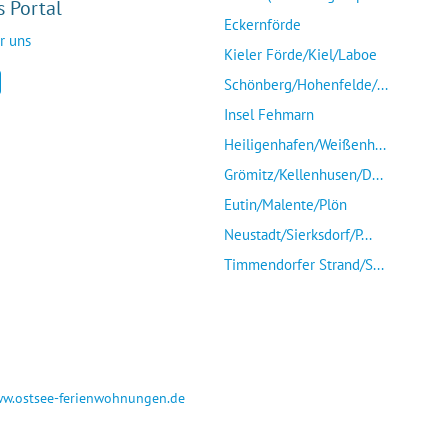
s Portal
Eckernförde
r uns
Kieler Förde/Kiel/Laboe
Schönberg/Hohenfelde/...
Insel Fehmarn
Heiligenhafen/Weißenh...
Grömitz/Kellenhusen/D...
Eutin/Malente/Plön
Neustadt/Sierksdorf/P...
Timmendorfer Strand/S...
w.ostsee-ferienwohnungen.de