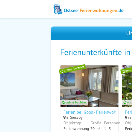
Ur
Ferienunterkünfte i
online buchbar
onli
online buchbar
onl
Ferien bei Goos - Ferienwohnung "Di
Fer
in Sieseby
in
Objekttyp
Größe
Personen
Obj
Ferienwohnung
70 m²
1 - 3
Fer