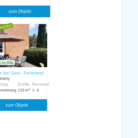
zum Objekt
 buchbar
e buchbar
oggen"
n bei Goos - Ferienwohnung "Gerste"
ieseby
ttyp
Größe
Personen
nwohnung
120 m²
1 - 6
zum Objekt