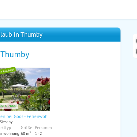
laub in Thumby
n Thumby
ne buchbar
ine buchbar
nkel"
ien bei Goos - Ferienwohnung "Weizen"
 Sieseby
ekttyp
Größe
Personen
ienwohnung
60 m²
1 - 2