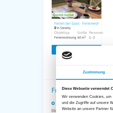
online buchbar
Ferien bei Goos - Ferienwohnung "Ha
in Sieseby
Objekttyp
Größe
Personen
Ferienwohnung
60 m²
1 - 2
zum Objekt
Zustimmung
Freizeittipps
Diese Webseite verwendet 
Wir verwenden Cookies, um I
und die Zugriffe auf unsere 
Angelner Dampfeisenbahn
Website an unsere Partner fü
Dicker, weißer Rauch wabert durch di