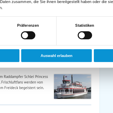
 Daten zusammen, die Sie ihnen bereitgestellt haben oder die s
 "Angelner Dampfeisenbahn"!
n.
Präferenzen
Statistiken
er Raps blüht: es beginnt die
ngstage.
Auswahl erlauben
em Raddampfer Schlei Princess
 Frischluftfans werden von
m Freideck begeistert sein.