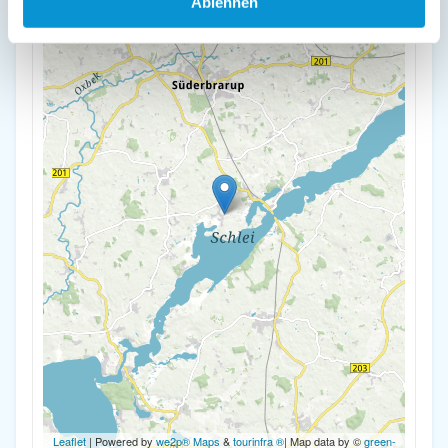
Ablehnen
-
Leaflet
| Powered by
we2p® Maps
&
tourinfra ®
| Map data by ©
green-