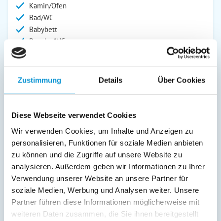
Kamin/Ofen
Bad/WC
Babybett
Dusche/WC
Kinderbett
Fernseher
Kinderhochstuhl
Zustimmung
Details
Über Cookies
Außenanlage:
Garten/Liegewiese
Diese Webseite verwendet Cookies
Grill
Wir verwenden Cookies, um Inhalte und Anzeigen zu
Parkplatz
personalisieren, Funktionen für soziale Medien anbieten
Terrasse
zu können und die Zugriffe auf unsere Website zu
Kinderspielplatz
analysieren. Außerdem geben wir Informationen zu Ihrer
Verwendung unserer Website an unsere Partner für
Service:
soziale Medien, Werbung und Analysen weiter. Unsere
Partner führen diese Informationen möglicherweise mit
Verpflegung:
weiteren Daten zusammen, die Sie ihnen bereitgestellt