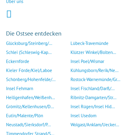
Über uns
Die Ostsee entdecken
Glücksburg/Steinberg/...
Lübeck-Travemünde
Schlei (Schleswig-Kap...
Klützer Winkel/Bolten...
Eckernförde
Insel Poel/Wismar
Kieler Förde/Kiel/Laboe
Kühlungsborn/Rerik/Ne...
Schönberg/Hohenfelde/...
Rostock-Warnemünde/Gr...
Insel Fehmarn
Insel Fischland/Darß/...
Heiligenhafen/Weißenh...
Ribnitz-Damgarten/Str...
Grömitz/Kellenhusen/D...
Insel Rügen/Insel Hid...
Eutin/Malente/Plön
Insel Usedom
Neustadt/Sierksdorf/P...
Wolgast/Anklam/Uecker...
Timmendorfer Strand/S...