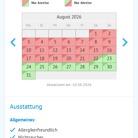
Nur Anreise
Nur Abreise
August 2026
Mo
Di
Mi
Do
Fr
Sa
So
Mo
Di
1
2
1
3
4
5
6
7
8
9
7
8
10
11
12
13
14
15
16
14
1
17
18
19
20
21
22
23
21
2
24
25
26
27
28
29
30
28
2
31
Aktualisiert am: 10.08.2026
Ausstattung
Allgemeines:
Allergikerfreundlich
Nichtraucher