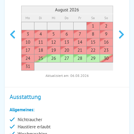
August 2026
Mo
Di
Mi
Do
Fr
Sa
So
Mo
Di
1
2
1
3
4
5
6
7
8
9
7
8
10
11
12
13
14
15
16
14
1
17
18
19
20
21
22
23
21
2
24
25
26
27
28
29
30
28
2
31
Aktualisiert am: 06.08.2026
Ausstattung
Allgemeines:
Nichtraucher
Haustiere erlaubt
Waschmaschine