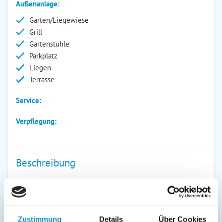
Außenanlage:
Garten/Liegewiese
Grill
Gartenstühle
Parkplatz
Liegen
Terrasse
Service:
Verpflegung:
Beschreibung
Kurzbeschreibung: Die ideale Unterkunft für bis zu 4
Personen an der Ostsee: zentral, barrierefrei, mit Terrasse,
Gartenmöbeln, Nähe zum Strand und Kinderfreundlichkeit
der perfekte Rückzugsort für jeden Urlaub.
Zustimmung
Details
Über Cookies