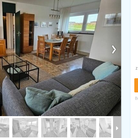
›
z
B