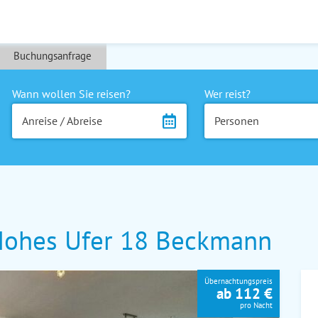
Buchungsanfrage
Wann wollen Sie reisen?
Wer reist?
Anreise / Abreise
Personen
ohes Ufer 18 Beckmann
Übernachtungspreis
ab 112 €
pro Nacht