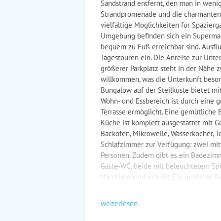
Sandstrand entfernt, den man in wenig
Strandpromenade und die charmanten hi
vielfältige Möglichkeiten für Spazier
Umgebung befinden sich ein Supermark
bequem zu Fuß erreichbar sind. Ausflu
Tagestouren ein. Die Anreise zur Unte
größerer Parkplatz steht in der Nähe 
willkommen, was die Unterkunft beson
Bungalow auf der Steilküste bietet mit
Wohn- und Essbereich ist durch eine g
Terrasse ermöglicht. Eine gemütliche
Küche ist komplett ausgestattet mit Ge
Backofen, Mikrowelle, Wasserkocher, 
Schlafzimmer zur Verfügung: zwei mit
Personen. Zudem gibt es ein Badezim
Gäste-WC, beide mit beleuchtetem Sp
Haustiere sind erlaubt. Ein größerer P
weiterlesen