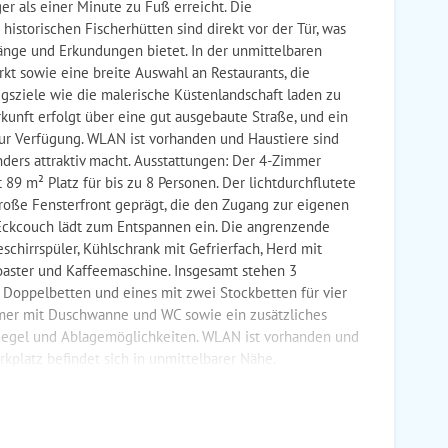
er als einer Minute zu Fuß erreicht. Die
storischen Fischerhütten sind direkt vor der Tür, was
gänge und Erkundungen bietet. In der unmittelbaren
t sowie eine breite Auswahl an Restaurants, die
gsziele wie die malerische Küstenlandschaft laden zu
rkunft erfolgt über eine gut ausgebaute Straße, und ein
zur Verfügung. WLAN ist vorhanden und Haustiere sind
ders attraktiv macht. Ausstattungen: Der 4-Zimmer
 89 m² Platz für bis zu 8 Personen. Der lichtdurchflutete
roße Fensterfront geprägt, die den Zugang zur eigenen
 Eckcouch lädt zum Entspannen ein. Die angrenzende
schirrspüler, Kühlschrank mit Gefrierfach, Herd mit
Toaster und Kaffeemaschine. Insgesamt stehen 3
 Doppelbetten und eines mit zwei Stockbetten für vier
mer mit Duschwanne und WC sowie ein zusätzliches
iegel und Ablagemöglichkeiten. WLAN ist vorhanden und
arkplatz befindet sich in unmittelbarer Nähe.