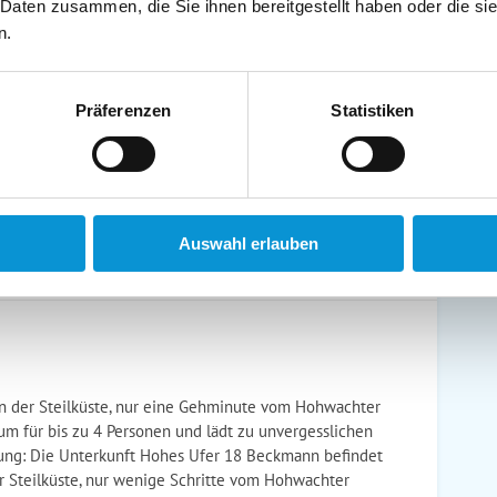
 Daten zusammen, die Sie ihnen bereitgestellt haben oder die s
schirrtücher inkl.
Handtücher inkl.
n.
randkorb am Strand
Bollerwagen
Präferenzen
Statistiken
ühstück möglich
Halbpension möglich
Auswahl erlauben
n der Steilküste, nur eine Gehminute vom Hohwachter
aum für bis zu 4 Personen und lädt zu unvergesslichen
ng: Die Unterkunft Hohes Ufer 18 Beckmann befindet
der Steilküste, nur wenige Schritte vom Hohwachter