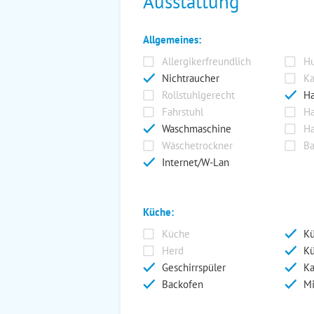
Ausstattung
Allgemeines:
Allergikerfreundlich
Hu
Nichtraucher
Ka
Rollstuhlgerecht
Ha
Fahrstuhl
Ha
Waschmaschine
Ha
Wäschetrockner
Ba
Internet/W-Lan
Küche:
Küche
Kü
Herd
Kü
Geschirrspüler
Ka
Backofen
Mi