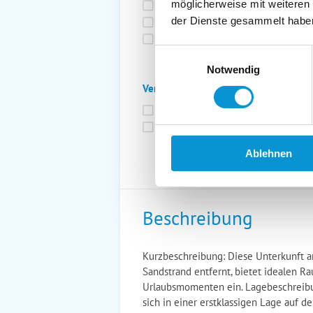
möglicherweise mit weiteren
Bettwäsche inkl.
Ge
der Dienste gesammelt habe
Fahrräder
St
Kurtaxfrei
Einwilligungsauswahl
Notwendig
Verpflegung:
Brötchenservice
Fr
Vollpension möglich
Ablehnen
Beschreibung
Kurzbeschreibung: Diese Unterkunft a
Sandstrand entfernt, bietet idealen R
Urlaubsmomenten ein. Lagebeschreibu
sich in einer erstklassigen Lage auf 