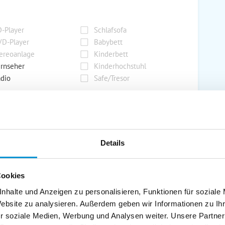
-Player
Schlafsofa
D-Player
Babybett
ereoanlage
Kinderbett
rnseher
Kinderhochstuhl
dio
Safe/Tresor
rport
Grill
rkplatz
Grillplatz
Details
rage
Wintergarten
nderspielplatz
Swimmingpool
Cookies
stellraum
nhalte und Anzeigen zu personalisieren, Funktionen für soziale
Website zu analysieren. Außerdem geben wir Informationen zu I
r soziale Medien, Werbung und Analysen weiter. Unsere Partner