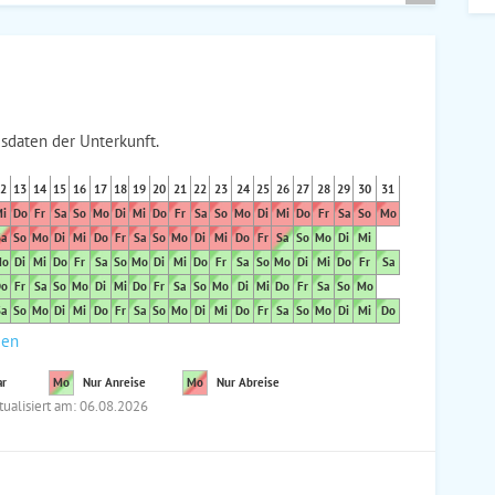
sdaten der Unterkunft.
2
13
14
15
16
17
18
19
20
21
22
23
24
25
26
27
28
29
30
31
i
Do
Fr
Sa
So
Mo
Di
Mi
Do
Fr
Sa
So
Mo
Di
Mi
Do
Fr
Sa
So
Mo
a
So
Mo
Di
Mi
Do
Fr
Sa
So
Mo
Di
Mi
Do
Fr
Sa
So
Mo
Di
Mi
o
Di
Mi
Do
Fr
Sa
So
Mo
Di
Mi
Do
Fr
Sa
So
Mo
Di
Mi
Do
Fr
Sa
o
Fr
Sa
So
Mo
Di
Mi
Do
Fr
Sa
So
Mo
Di
Mi
Do
Fr
Sa
So
Mo
a
So
Mo
Di
Mi
Do
Fr
Sa
So
Mo
Di
Mi
Do
Fr
Sa
So
Mo
Di
Mi
Do
den
ar
Mo
Nur Anreise
Mo
Nur Abreise
tualisiert am: 06.08.2026