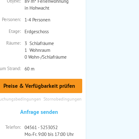
Objekt:
89 m² Ferienwohnung
in Hohwacht
Personen:
1-4 Personen
Etage:
Erdgeschoss
Räume:
3 Schlafräume
1 Wohnraum
0 Wohn-/Schlafräume
um Strand:
60 m
Preise & Verfügbarkeit prüfen
uchungsbedingungen
Stornobedingungen
Anfrage senden
Telefon:
04561 - 5253052
Mo.-Fr. 9:00 bis 17:00 Uhr