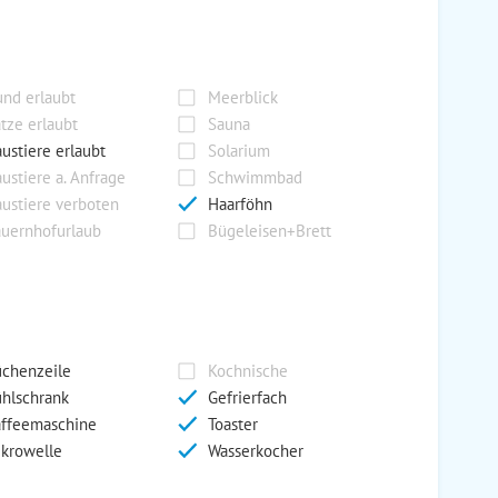
nd erlaubt
Meerblick
tze erlaubt
Sauna
ustiere erlaubt
Solarium
ustiere a. Anfrage
Schwimmbad
ustiere verboten
Haarföhn
uernhofurlaub
Bügeleisen+Brett
chenzeile
Kochnische
hlschrank
Gefrierfach
ffeemaschine
Toaster
krowelle
Wasserkocher