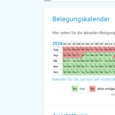
Belegungskalender
Hier sehen Sie die aktuellen Belegung
2026
01
02
03
04
05
06
07
08
09
10
11
1
Aug
Sa
So
Mo
Di
Mi
Do
Fr
Sa
So
Mo
Di
M
Sep
Di
Mi
Do
Fr
Sa
So
Mo
Di
Mi
Do
Fr
S
Okt
Do
Fr
Sa
So
Mo
Di
Mi
Do
Fr
Sa
So
M
Nov
So
Mo
Di
Mi
Do
Fr
Sa
So
Mo
Di
Mi
D
Dez
Di
Mi
Do
Fr
Sa
So
Mo
Di
Mi
Do
Fr
S
Kalender für das nächste Jahr einblen
Mo
Frei
Mo
Nicht verfügb
Ak