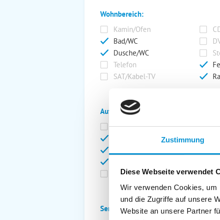
Wohnbereich:
Kamin/Ofen
CD
Bad/WC
DV
Dusche/WC
St
Telefon
Fe
SAT/Kabel-TV
Ra
Außenanlage:
Garten/Liegewiese
Ca
Gartenstühle
Pa
Zustimmung
Liegen
Ga
Terrasse
Ki
Diese Webseite verwendet 
Balkon
Ab
Wir verwenden Cookies, um I
und die Zugriffe auf unsere 
Service:
Website an unsere Partner fü