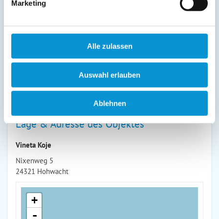
Marketing
Sesseln lädt zum Verweilen ein. Ein separater Raum mit
großem Kleiderschrank sorgt für genügend Stauraum. Das
geräumige Badezimmer verfügt über ein Waschbecken,
Dusche und WC. Die Wohnung ist mit WLAN ausgestattet
Alle zulassen
und ein PKW-Stellplatz steht direkt vor dem Haus zur
Verfügung. Haustiere sind willkommen.
Auswahl erlauben
weiterlesen
Ablehnen
Lage & Adresse des Objektes
Vineta Koje
Nixenweg 5
24321 Hohwacht
+
-