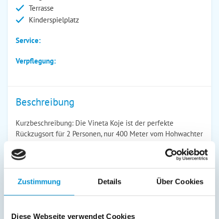
Terrasse
Kinderspielplatz
Service:
Verpflegung:
Beschreibung
Kurzbeschreibung: Die Vineta Koje ist der perfekte
Rückzugsort für 2 Personen, nur 400 Meter vom Hohwachter
Strand entfernt, mit Komfort, Ruhe und einer kompletten
Ausstattung für einen unvergesslichen Urlaub.
Lagebeschreibung: Die Souterrain-Wohnung Koje im Haus
Vineta liegt nur 400 Meter vom Hohwachter Strand entfernt
Zustimmung
Details
Über Cookies
und bietet eine ruhige Atmosphäre für erholsame Tage. In
unmittelbarer Nähe befindet sich ein Supermarkt sowie eine
Bushaltestelle, was die Anreise und die Versorgung während
Diese Webseite verwendet Cookies