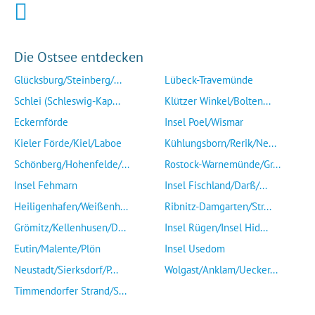
Die Ostsee entdecken
Glücksburg/Steinberg/...
Lübeck-Travemünde
Schlei (Schleswig-Kap...
Klützer Winkel/Bolten...
Eckernförde
Insel Poel/Wismar
Kieler Förde/Kiel/Laboe
Kühlungsborn/Rerik/Ne...
Schönberg/Hohenfelde/...
Rostock-Warnemünde/Gr...
Insel Fehmarn
Insel Fischland/Darß/...
Heiligenhafen/Weißenh...
Ribnitz-Damgarten/Str...
Grömitz/Kellenhusen/D...
Insel Rügen/Insel Hid...
Eutin/Malente/Plön
Insel Usedom
Neustadt/Sierksdorf/P...
Wolgast/Anklam/Uecker...
Timmendorfer Strand/S...