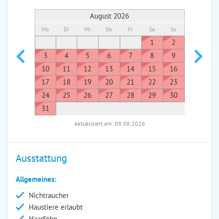
August 2026
Mo
Di
Mi
Do
Fr
Sa
So
Mo
Di
1
2
1
3
4
5
6
7
8
9
7
8
10
11
12
13
14
15
16
14
1
17
18
19
20
21
22
23
21
2
24
25
26
27
28
29
30
28
2
31
Aktualisiert am: 09.08.2026
Ausstattung
Allgemeines:
Nichtraucher
Haustiere erlaubt
Haarföhn