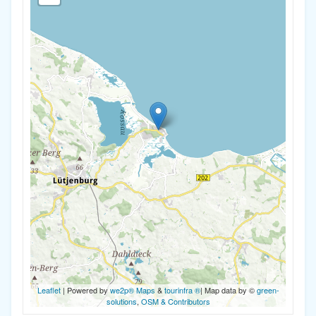
Leaflet
| Powered by
we2p® Maps
&
tourinfra ®
| Map data by ©
green-
solutions
,
OSM & Contributors