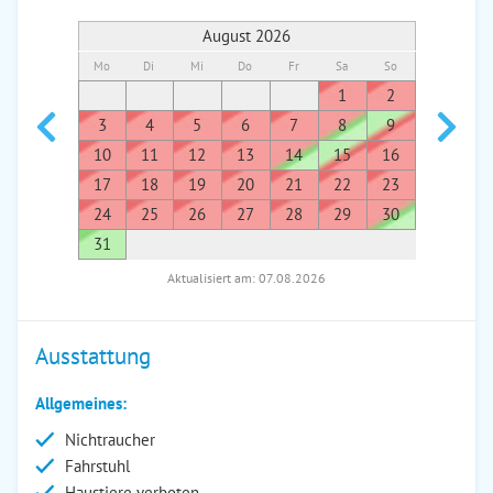
August 2026
Mo
Di
Mi
Do
Fr
Sa
So
Mo
Di
1
2
1
3
4
5
6
7
8
9
7
8
10
11
12
13
14
15
16
14
1
17
18
19
20
21
22
23
21
2
24
25
26
27
28
29
30
28
2
31
Aktualisiert am: 07.08.2026
Ausstattung
Allgemeines:
Nichtraucher
Fahrstuhl
Haustiere verboten