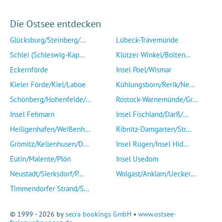
Die Ostsee entdecken
Glücksburg/Steinberg/...
Lübeck-Travemünde
Schlei (Schleswig-Kap...
Klützer Winkel/Bolten...
Eckernförde
Insel Poel/Wismar
Kieler Förde/Kiel/Laboe
Kühlungsborn/Rerik/Ne...
Schönberg/Hohenfelde/...
Rostock-Warnemünde/Gr...
Insel Fehmarn
Insel Fischland/Darß/...
Heiligenhafen/Weißenh...
Ribnitz-Damgarten/Str...
Grömitz/Kellenhusen/D...
Insel Rügen/Insel Hid...
Eutin/Malente/Plön
Insel Usedom
Neustadt/Sierksdorf/P...
Wolgast/Anklam/Uecker...
Timmendorfer Strand/S...
© 1999 - 2026 by
secra bookings GmbH
•
www.ostsee-