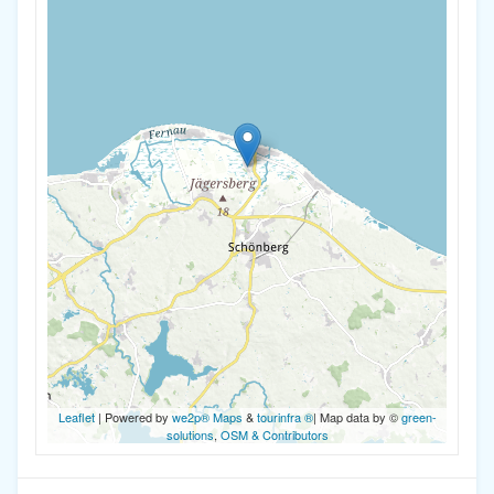
Leaflet
| Powered by
we2p® Maps
&
tourinfra ®
| Map data by ©
green-
solutions
,
OSM & Contributors