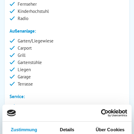
Fernseher
Kinderhochstuhl
Radio
Außenanlage:
Garten/Liegewiese
Carport
Grill
Gartenstühle
Liegen
Garage
Terrasse
Service:
Geschirrtücher inkl.
Handtücher inkl.
Fahrräder
Zustimmung
Details
Über Cookies
Verpflegung: