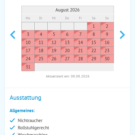
August 2026
Mo
Di
Mi
Do
Fr
Sa
So
Mo
Di
1
2
1
3
4
5
6
7
8
9
7
8
10
11
12
13
14
15
16
14
1
17
18
19
20
21
22
23
21
2
24
25
26
27
28
29
30
28
2
31
Aktualisiert am: 08.08.2026
Ausstattung
Allgemeines:
Nichtraucher
Rollstuhlgerecht
Waschmaschine