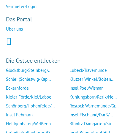
Vermieter-Login
Das Portal
Über uns
Die Ostsee entdecken
Glücksburg/Steinberg/...
Lübeck-Travemünde
Schlei (Schleswig-Kap...
Klützer Winkel/Bolten...
Eckernförde
Insel Poel/Wismar
Kieler Förde/Kiel/Laboe
Kühlungsborn/Rerik/Ne...
Schönberg/Hohenfelde/...
Rostock-Warnemünde/Gr...
Insel Fehmarn
Insel Fischland/Darß/...
Heiligenhafen/Weißenh...
Ribnitz-Damgarten/Str...
Grömitz/Kellenhusen/D...
Insel Rügen/Insel Hid...