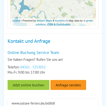
Leaflet
| Powered by
we2p® Maps
&
tourinfra ®
| Map data by ©
green-
solutions
,
OSM & Contributors
Kontakt und Anfrage
Online Buchung Service Team
Sie haben Fragen? Rufen Sie uns an!
Telefon:
04561 - 5253052
Mo.-Fr. 9:00 bis 17:00 Uhr
Jetzt online buchen
Anfrage senden
www.ostsee-ferien.de/o6868