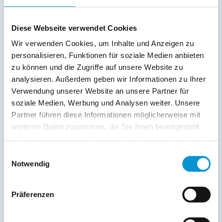
Diese Webseite verwendet Cookies
Beschreibung
Wir verwenden Cookies, um Inhalte und Anzeigen zu
personalisieren, Funktionen für soziale Medien anbieten
Kurzbeschreibung: Herzlich willkommen in der Fewo Gelb
zu können und die Zugriffe auf unsere Website zu
am Schönberger Strand mit Eladestation Sie werden von
analysieren. Außerdem geben wir Informationen zu Ihrer
einer gemütlichen, komfortablen mit 3 Sternen vom DTV
Verwendung unserer Website an unsere Partner für
wiederholt ausgezeichneten FeWo erwartet. In nur wenigen
soziale Medien, Werbung und Analysen weiter. Unsere
Metern erwartet Sie ein kilometer langer Sandstrand.
Partner führen diese Informationen möglicherweise mit
Lagebeschreibung: Schönberg liegt ca. 20 km nordöstlich
weiteren Daten zusammen, die Sie ihnen bereitgestellt
von Kiel entfernt im Kreis Plön. Die offiziellen Ortsteile des
Ostseebades: Neu-Schönberg, Holm, Kalifornien, Brasilien,
haben oder die sie im Rahmen Ihrer Nutzung der Dienste
Schönberger-Strand Die ausgezeichnete Verkehrsanbindung
gesammelt haben.
Einwilligungsauswahl
zur Landeshauptstadt Kiel, mit der Bundesautobahn A 7,
Notwendig
Einkaufsmöglichkeiten, 16 Bolz- und Spielplätze sowie
ausreichend Ärtze und ein riesiges Rad- und
Wanderwegnetz, machen Schönberg zu einer interessanten
Präferenzen
Wohngemeinde. Erholung Abenteuer und Entspannung wird
mit Aktivitäten verbunden: Reiten, Segeln, Surfen,