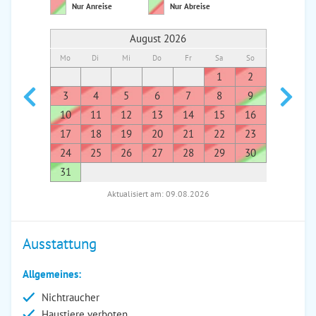
Nur Anreise
Nur Abreise
August 2026
Mo
Di
Mi
Do
Fr
Sa
So
Mo
Di
1
2
1
3
4
5
6
7
8
9
7
8
10
11
12
13
14
15
16
14
1
17
18
19
20
21
22
23
21
2
24
25
26
27
28
29
30
28
2
31
Aktualisiert am: 09.08.2026
Ausstattung
Allgemeines:
Nichtraucher
Haustiere verboten