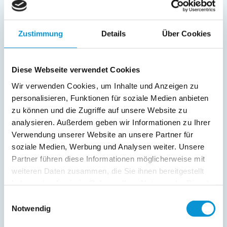
Fernseher
Außenanlage:
Zustimmung
Details
Über Cookies
Gartenstühle
Parkplatz
Terrasse
Diese Webseite verwendet Cookies
Wir verwenden Cookies, um Inhalte und Anzeigen zu
Service:
personalisieren, Funktionen für soziale Medien anbieten
zu können und die Zugriffe auf unsere Website zu
Verpflegung:
analysieren. Außerdem geben wir Informationen zu Ihrer
Verwendung unserer Website an unsere Partner für
soziale Medien, Werbung und Analysen weiter. Unsere
Beschreibung
Partner führen diese Informationen möglicherweise mit
weiteren Daten zusammen, die Sie ihnen bereitgestellt
Hereinspaziert und wohlgefühlt! Herzlich willkommen im
haben oder die sie im Rahmen Ihrer Nutzung der Dienste
Appartement "Strand Brise". Auf 44 m² haben wir für Sie
gesammelt haben.
Alles auf Urlaub eingestellt. Ein gemütliches Wohnzimmer
Einwilligungsauswahl
bietet allen Komfort für entspannte Urlaubstage.
Notwendig