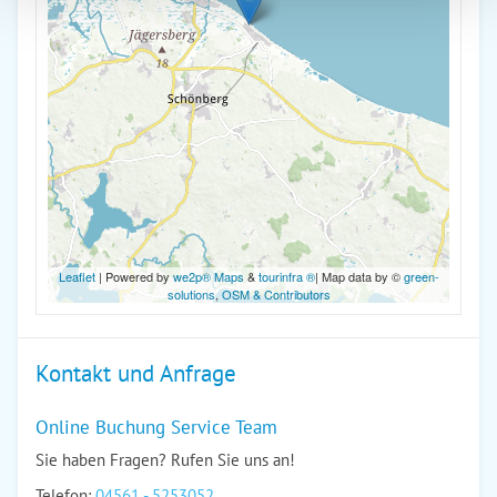
Leaflet
| Powered by
we2p® Maps
&
tourinfra ®
| Map data by ©
green-
solutions
,
OSM & Contributors
Kontakt und Anfrage
Online Buchung Service Team
Sie haben Fragen? Rufen Sie uns an!
Telefon:
04561 - 5253052