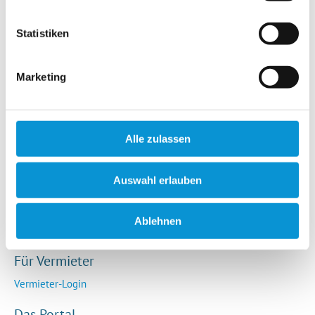
Hotels / Pensionen
Campingplätze
Statistiken
Urlaubsgesuche
Reiseversicherung
Marketing
Rechtliches
AGB
Alle zulassen
Impressum
Datenschutz
Auswahl erlauben
So funktioniert die Plattform
Cookie-Erklärung
Ablehnen
Barrierefreiheitserklärung
Für Vermieter
Vermieter-Login
Das Portal