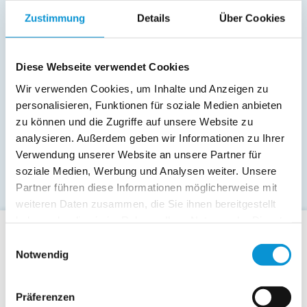
Zustimmung
Details
Über Cookies
Diese Webseite verwendet Cookies
Wir verwenden Cookies, um Inhalte und Anzeigen zu
personalisieren, Funktionen für soziale Medien anbieten
zu können und die Zugriffe auf unsere Website zu
analysieren. Außerdem geben wir Informationen zu Ihrer
Verwendung unserer Website an unsere Partner für
soziale Medien, Werbung und Analysen weiter. Unsere
Partner führen diese Informationen möglicherweise mit
weiteren Daten zusammen, die Sie ihnen bereitgestellt
haben oder die sie im Rahmen Ihrer Nutzung der Dienste
gesammelt haben.
Einwilligungsauswahl
Für Gäste
Notwendig
Allgemeine Buchungsanfrage
Last-Minute-Angebote
Präferenzen