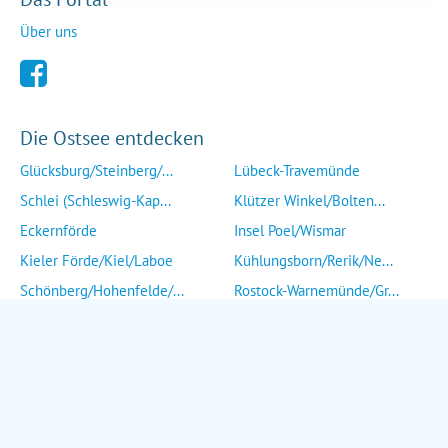
Über uns
Die Ostsee entdecken
Glücksburg/Steinberg/...
Lübeck-Travemünde
Schlei (Schleswig-Kap...
Klützer Winkel/Bolten...
Eckernförde
Insel Poel/Wismar
Kieler Förde/Kiel/Laboe
Kühlungsborn/Rerik/Ne...
Schönberg/Hohenfelde/...
Rostock-Warnemünde/Gr...
Insel Fehmarn
Insel Fischland/Darß/...
Heiligenhafen/Weißenh...
Ribnitz-Damgarten/Str...
Grömitz/Kellenhusen/D...
Insel Rügen/Insel Hid...
Eutin/Malente/Plön
Insel Usedom
Neustadt/Sierksdorf/P...
Wolgast/Anklam/Uecker...