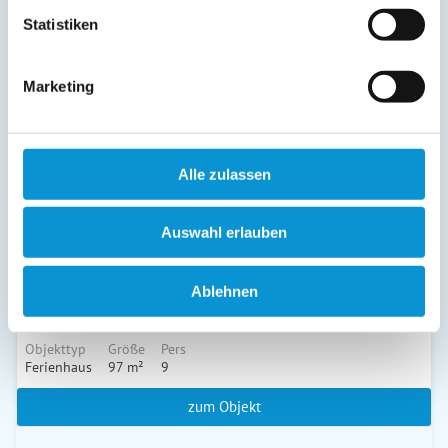
Statistiken
zum Objekt
Marketing
auf Anfrage
Alle zulassen
Auswahl erlauben
Grabower Bucht
Ablehnen
in Dabitz
Objekttyp
Größe
Pers
Ferienhaus
97 m²
9
zum Objekt