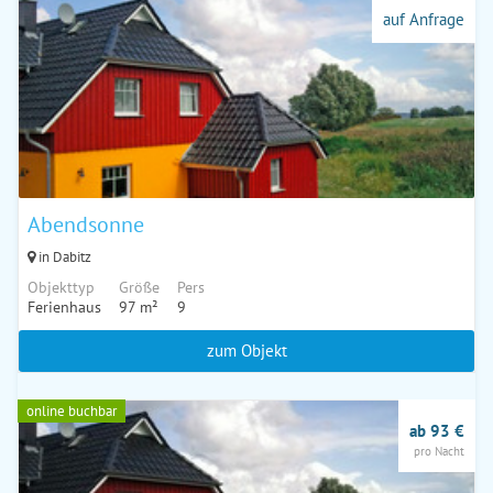
auf Anfrage
Abendsonne
in Dabitz
Objekttyp
Größe
Pers
Ferienhaus
97 m²
9
zum Objekt
online buchbar
ab 93 €
pro Nacht