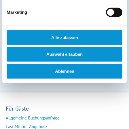
Marketing
Ferienhaus HirschRudel - Ferienwohnung 2
in Katzow
Objekttyp
Größe
Pers
Alle zulassen
Ferienwohnung
60 m²
1 - 4
zum Objekt
Auswahl erlauben
1
1 - 4 von 4 Objekte
Ablehnen
Für Gäste
Allgemeine Buchungsanfrage
Last-Minute-Angebote