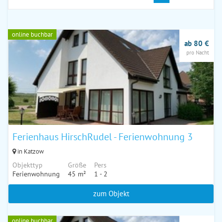
online buchbar
ab 80 €
pro Nacht
Ferienhaus HirschRudel - Ferienwohnung 3
in Katzow
Objekttyp
Größe
Pers
Ferienwohnung
45 m²
1 - 2
zum Objekt
online buchbar