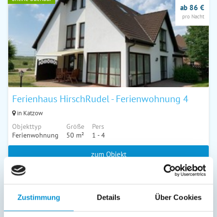
ab 86 €
pro Nacht
Ferienhaus HirschRudel - Ferienwohnung 4
in Katzow
Objekttyp
Größe
Pers
Ferienwohnung
50 m²
1 - 4
zum Objekt
online buchbar
ab 122 €
Zustimmung
Details
Über Cookies
pro Nacht