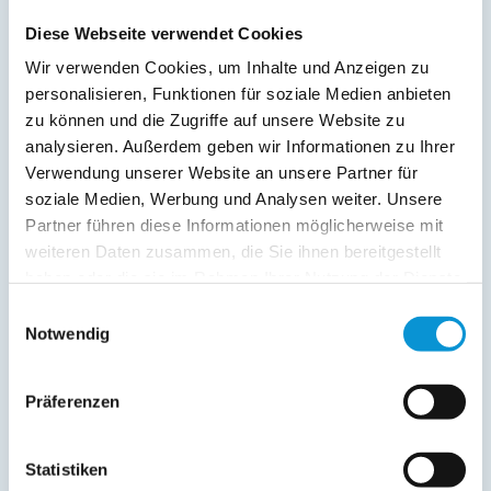
Diese Webseite verwendet Cookies
Wir verwenden Cookies, um Inhalte und Anzeigen zu
personalisieren, Funktionen für soziale Medien anbieten
zu können und die Zugriffe auf unsere Website zu
Ferienhaus HirschRudel - Ferienwohnung 1
analysieren. Außerdem geben wir Informationen zu Ihrer
Verwendung unserer Website an unsere Partner für
in Katzow
soziale Medien, Werbung und Analysen weiter. Unsere
Objekttyp
Größe
Pers
Partner führen diese Informationen möglicherweise mit
Ferienwohnung
80 m²
1 - 4
weiteren Daten zusammen, die Sie ihnen bereitgestellt
zum Objekt
haben oder die sie im Rahmen Ihrer Nutzung der Dienste
gesammelt haben.
Einwilligungsauswahl
online buchbar
Notwendig
ab 86 €
pro Nacht
Präferenzen
Statistiken