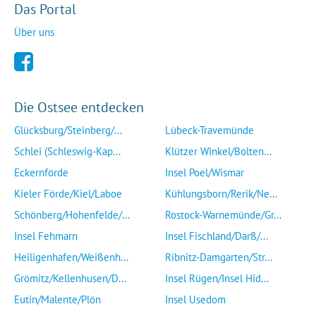
Das Portal
Über uns
Die Ostsee entdecken
Glücksburg/Steinberg/...
Lübeck-Travemünde
Schlei (Schleswig-Kap...
Klützer Winkel/Bolten...
Eckernförde
Insel Poel/Wismar
Kieler Förde/Kiel/Laboe
Kühlungsborn/Rerik/Ne...
Schönberg/Hohenfelde/...
Rostock-Warnemünde/Gr...
Insel Fehmarn
Insel Fischland/Darß/...
Heiligenhafen/Weißenh...
Ribnitz-Damgarten/Str...
Grömitz/Kellenhusen/D...
Insel Rügen/Insel Hid...
Eutin/Malente/Plön
Insel Usedom