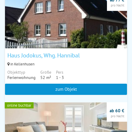
pro Nacht
Haus Jodokus, Whg. Hannibal
in Kellenhusen
Objekttyp
Größe
Pers
Ferienwohnung
52 m²
1 - 3
zum Objekt
online buchbar
ab 60 €
pro Nacht