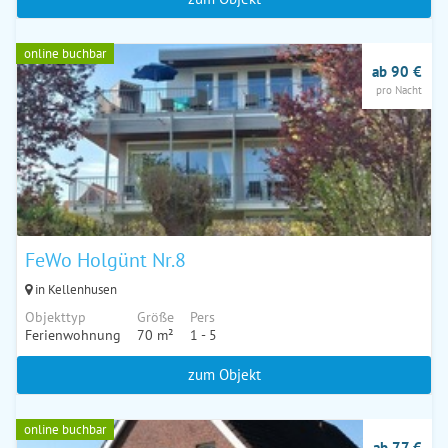
online buchbar
ab 90 €
pro Nacht
FeWo Holgünt Nr.8
in Kellenhusen
Objekttyp
Größe
Pers
Ferienwohnung
70 m²
1 - 5
zum Objekt
online buchbar
ab 77 €