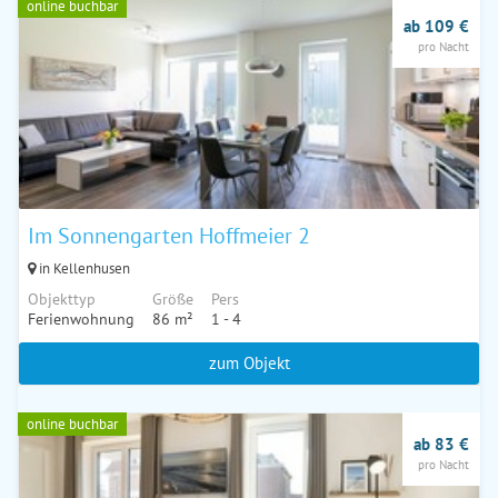
online buchbar
ab 109 €
pro Nacht
Im Sonnengarten Hoffmeier 2
in Kellenhusen
Objekttyp
Größe
Pers
Ferienwohnung
86 m²
1 - 4
zum Objekt
online buchbar
ab 83 €
pro Nacht