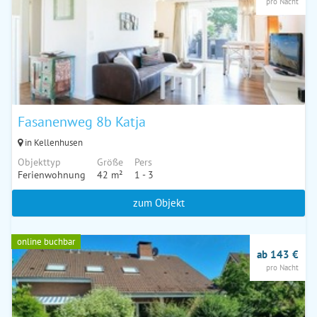
pro Nacht
Fasanenweg 8b Katja
in Kellenhusen
Objekttyp
Größe
Pers
Ferienwohnung
42 m²
1 - 3
zum Objekt
online buchbar
ab 143 €
pro Nacht