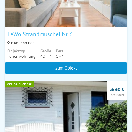
FeWo Strandmuschel Nr. 6
in Kellenhusen
Objekttyp
Größe
Pers
Ferienwohnung
42 m²
1 - 4
zum Objekt
online buchbar
ab 60 €
pro Nacht