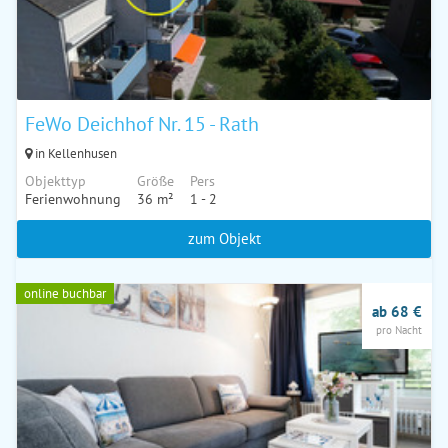
FeWo Deichhof Nr. 15 - Rath
in Kellenhusen
Objekttyp
Größe
Pers
Ferienwohnung
36 m²
1 - 2
zum Objekt
online buchbar
ab 68 €
pro Nacht