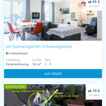
ab 95 €
pro Nacht
Im Sonnengarten Erholungsoase
in Kellenhusen
Objekttyp
Größe
Pers
Ferienwohnung
56 m²
1 - 3
zum Objekt
online buchbar
ab 70 €
pro Nacht