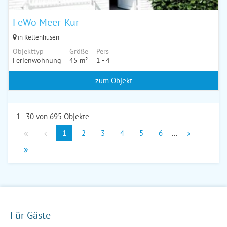
FeWo Meer-Kur
in Kellenhusen
Objekttyp
Größe
Pers
Ferienwohnung
45 m²
1 - 4
zum Objekt
1 - 30 von 695 Objekte
1
2
3
4
5
6
...
Für Gäste