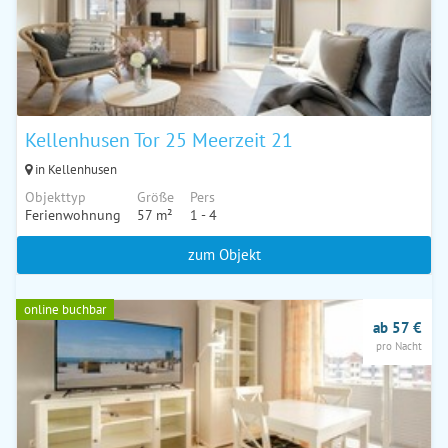
Kellenhusen Tor 25 Meerzeit 21
in Kellenhusen
Objekttyp
Größe
Pers
Ferienwohnung
57 m²
1 - 4
zum Objekt
online buchbar
ab 57 €
pro Nacht