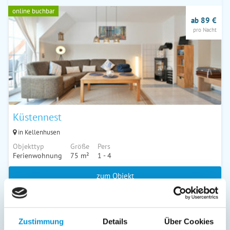
online buchbar
ab 89 €
pro Nacht
Küstennest
in Kellenhusen
Objekttyp
Größe
Pers
Ferienwohnung
75 m²
1 - 4
zum Objekt
online buchbar
ab 95 €
Zustimmung
Details
Über Cookies
pro Nacht