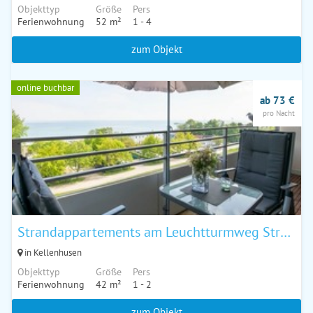
Objekttyp
Größe
Pers
Ferienwohnung
52 m²
1 - 4
zum Objekt
online buchbar
ab 73 €
pro Nacht
Strandappartements am Leuchtturmweg Strandglück Lorenz
in Kellenhusen
Objekttyp
Größe
Pers
Ferienwohnung
42 m²
1 - 2
zum Objekt