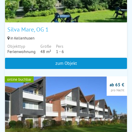
Silva Mare, OG 1
in Kellenhusen
Objekttyp
Größe
Pers
Ferienwohnung
48 m²
1 - 6
zum Objekt
online buchbar
ab 65 €
pro Nacht