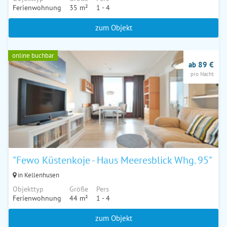
Ferienwohnung
35 m²
1 - 4
zum Objekt
online buchbar
ab 89 €
pro Nacht
"Fewo Küstenkoje - Haus Meeresblick Whg. 95"
in Kellenhusen
Objekttyp
Größe
Pers
Ferienwohnung
44 m²
1 - 4
zum Objekt