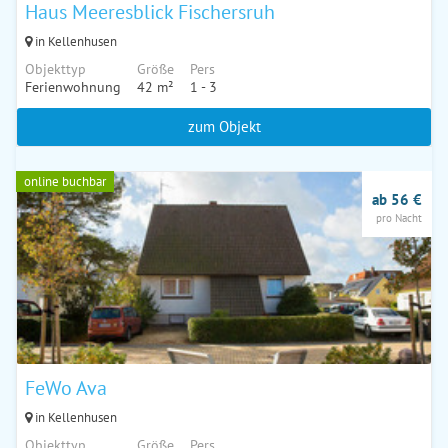
Haus Meeresblick Fischersruh
in Kellenhusen
Objekttyp
Größe
Pers
Ferienwohnung
42 m²
1 - 3
zum Objekt
online buchbar
ab 56 €
pro Nacht
FeWo Ava
in Kellenhusen
Objekttyp
Größe
Pers