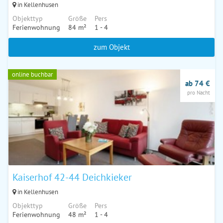
in Kellenhusen
Objekttyp
Größe
Pers
Ferienwohnung
84 m²
1 - 4
zum Objekt
online buchbar
ab 74 €
pro Nacht
Kaiserhof 42-44 Deichkieker
in Kellenhusen
Objekttyp
Größe
Pers
Ferienwohnung
48 m²
1 - 4