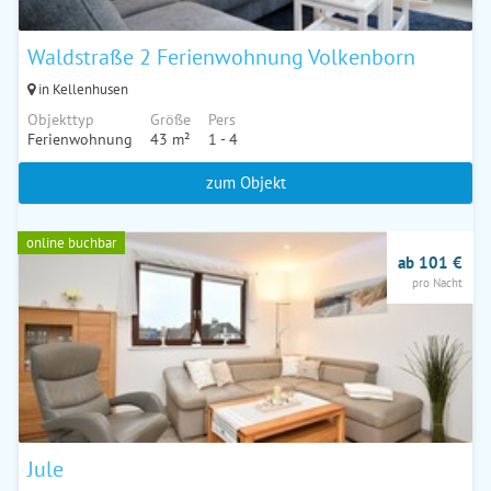
Waldstraße 2 Ferienwohnung Volkenborn
in Kellenhusen
Objekttyp
Größe
Pers
Ferienwohnung
43 m²
1 - 4
zum Objekt
online buchbar
ab 101 €
pro Nacht
Jule