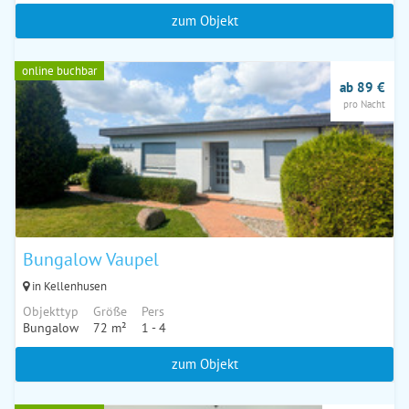
zum Objekt
online buchbar
ab 89 €
pro Nacht
Bungalow Vaupel
in Kellenhusen
Objekttyp
Größe
Pers
Bungalow
72 m²
1 - 4
zum Objekt