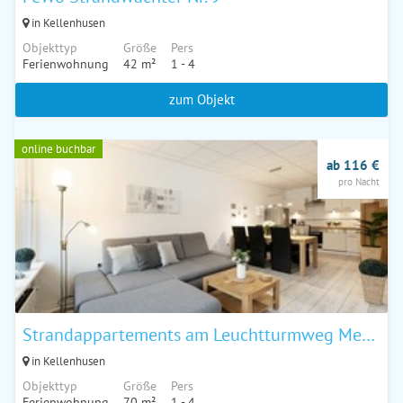
in Kellenhusen
Objekttyp
Größe
Pers
Ferienwohnung
42 m²
1 - 4
zum Objekt
online buchbar
ab 116 €
pro Nacht
Strandappartements am Leuchtturmweg Meeresrauschen 2-0-01
in Kellenhusen
Objekttyp
Größe
Pers
Ferienwohnung
70 m²
1 - 4