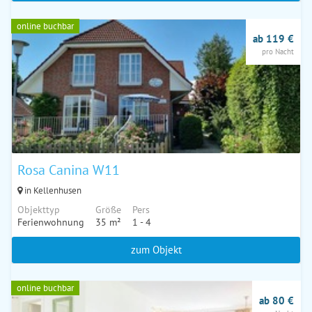
online buchbar
ab 119 €
pro Nacht
Rosa Canina W11
in Kellenhusen
Objekttyp
Größe
Pers
Ferienwohnung
35 m²
1 - 4
zum Objekt
online buchbar
ab 80 €