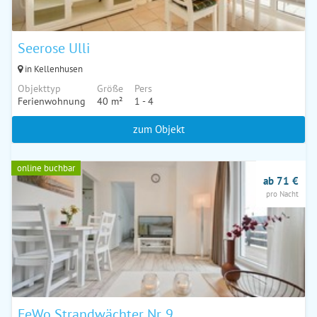
Seerose Ulli
in Kellenhusen
Objekttyp
Größe
Pers
Ferienwohnung
40 m²
1 - 4
zum Objekt
online buchbar
ab 71 €
pro Nacht
FeWo Strandwächter Nr. 9