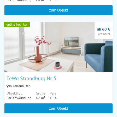
zum Objekt
online buchbar
ab 60 €
pro Nacht
FeWo Strandburg Nr. 5
in Kellenhusen
Objekttyp
Größe
Pers
Ferienwohnung
42 m²
1 - 4
zum Objekt