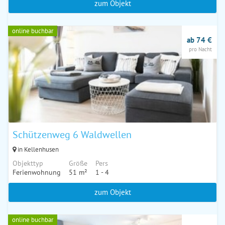
zum Objekt
online buchbar
ab 74 €
pro Nacht
Schützenweg 6 Waldwellen
in Kellenhusen
Objekttyp
Größe
Pers
Ferienwohnung
51 m²
1 - 4
zum Objekt
online buchbar