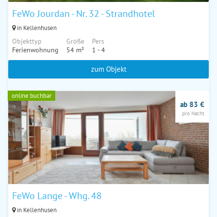
FeWo Jourdan - Nr. 32 - Strandhotel
in Kellenhusen
Objekttyp
Größe
Pers
Ferienwohnung
54 m²
1 - 4
zum Objekt
online buchbar
ab 83 €
pro Nacht
FeWo Lange - Whg. 48
in Kellenhusen