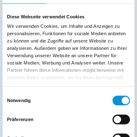
Diese Webseite verwendet Cookies
Wir verwenden Cookies, um Inhalte und Anzeigen zu
personalisieren, Funktionen für soziale Medien anbieten
zu können und die Zugriffe auf unsere Website zu
Ferienwohnpark Amselweg Ferienhaus 26
analysieren. Außerdem geben wir Informationen zu Ihrer
Verwendung unserer Website an unsere Partner für
in Kellenhusen
soziale Medien, Werbung und Analysen weiter. Unsere
Objekttyp
Größe
Pers
Partner führen diese Informationen möglicherweise mit
Ferienhaus
72 m²
1 - 5
weiteren Daten zusammen, die Sie ihnen bereitgestellt
zum Objekt
haben oder die sie im Rahmen Ihrer Nutzung der Dienste
gesammelt haben.
Einwilligungsauswahl
online buchbar
Notwendig
ab 61 €
pro Nacht
Präferenzen