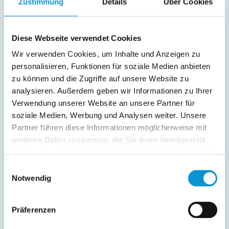
Zustimmung
Details
Über Cookies
ab 113 €
pro Nacht
Diese Webseite verwendet Cookies
Wir verwenden Cookies, um Inhalte und Anzeigen zu
personalisieren, Funktionen für soziale Medien anbieten
zu können und die Zugriffe auf unsere Website zu
analysieren. Außerdem geben wir Informationen zu Ihrer
Strand Lodge
Verwendung unserer Website an unsere Partner für
soziale Medien, Werbung und Analysen weiter. Unsere
in Scharbeutz
Partner führen diese Informationen möglicherweise mit
Objekttyp
Größe
Pers
Ferienwohnung
55 m²
1 - 4
weiteren Daten zusammen, die Sie ihnen bereitgestellt
haben oder die sie im Rahmen Ihrer Nutzung der Dienste
zum Objekt
gesammelt haben.
Einwilligungsauswahl
Notwendig
online buchbar
ab 90 €
pro Nacht
Präferenzen