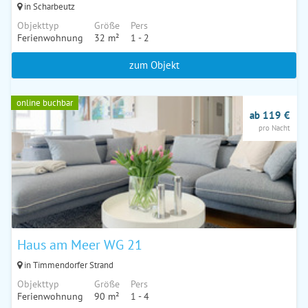
in Scharbeutz
Objekttyp
Größe
Pers
Ferienwohnung
32 m²
1 - 2
zum Objekt
online buchbar
ab 119 €
pro Nacht
Haus am Meer WG 21
in Timmendorfer Strand
Objekttyp
Größe
Pers
Ferienwohnung
90 m²
1 - 4