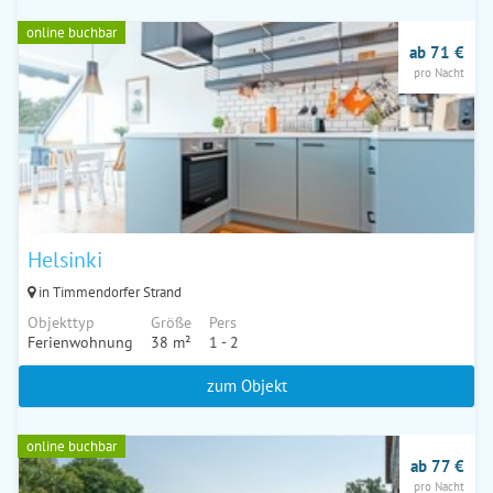
online buchbar
ab 71 €
pro Nacht
Helsinki
in Timmendorfer Strand
Objekttyp
Größe
Pers
Ferienwohnung
38 m²
1 - 2
zum Objekt
online buchbar
ab 77 €
pro Nacht