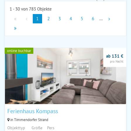
1 - 30 von 783 Objekte
1
2
3
4
5
6
...
online buchbar
ab 131 €
pro Nacht
Ferienhaus Kompass
in Timmendorfer Strand
Objekttyp
Größe
Pers