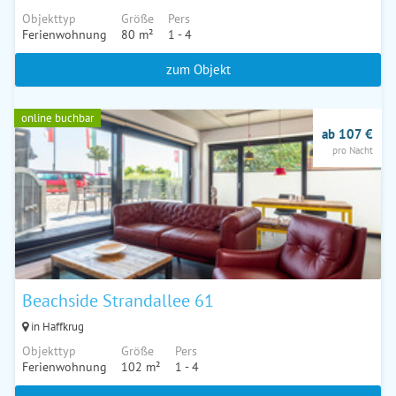
Objekttyp
Größe
Pers
Ferienwohnung
80 m²
1 - 4
zum Objekt
online buchbar
ab 107 €
pro Nacht
Beachside Strandallee 61
in Haffkrug
Objekttyp
Größe
Pers
Ferienwohnung
102 m²
1 - 4