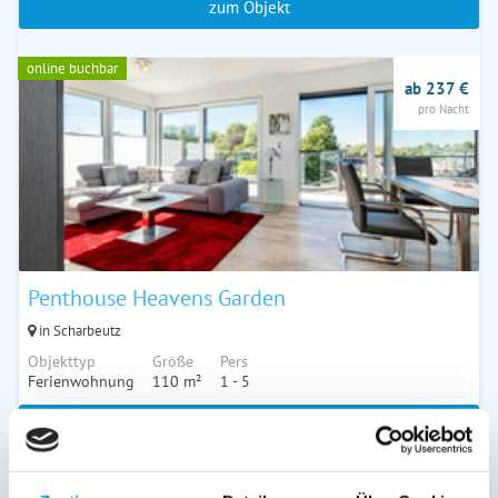
zum Objekt
online buchbar
ab 237 €
pro Nacht
Penthouse Heavens Garden
in Scharbeutz
Objekttyp
Größe
Pers
Ferienwohnung
110 m²
1 - 5
zum Objekt
online buchbar