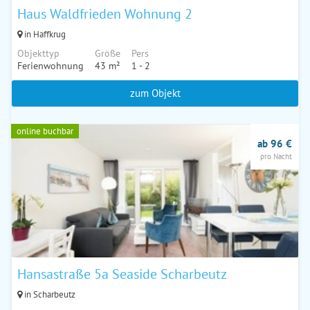
Haus Waldfrieden Wohnung 2
in Haffkrug
Objekttyp
Größe
Pers
Ferienwohnung
43 m²
1 - 2
zum Objekt
online buchbar
ab 96 €
pro Nacht
Hansastraße 5a Seaside Scharbeutz
in Scharbeutz