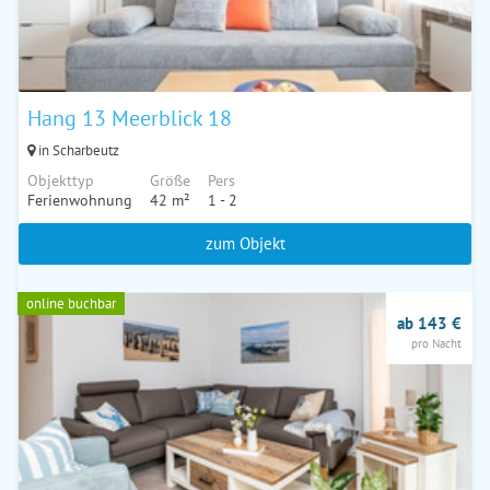
Hang 13 Meerblick 18
in Scharbeutz
Objekttyp
Größe
Pers
Ferienwohnung
42 m²
1 - 2
zum Objekt
online buchbar
ab 143 €
pro Nacht