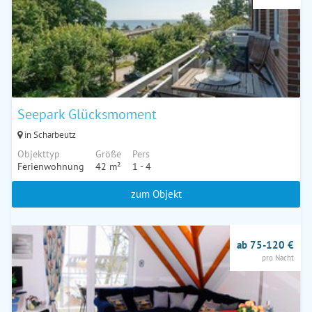
Seepark Glücksmoment
in Scharbeutz
Objekttyp
Größe
Pers
Ferienwohnung
42 m²
1 - 4
zum Objekt
ab 75-120 €
pro Nacht