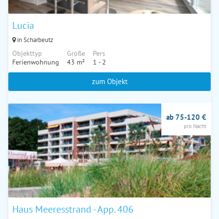
Lucia
in Scharbeutz
Objekttyp
Größe
Pers
Ferienwohnung
43 m²
1 - 2
zum Objekt
ab 75-120 €
pro Nacht
Haus Meeresstrand - App. 406