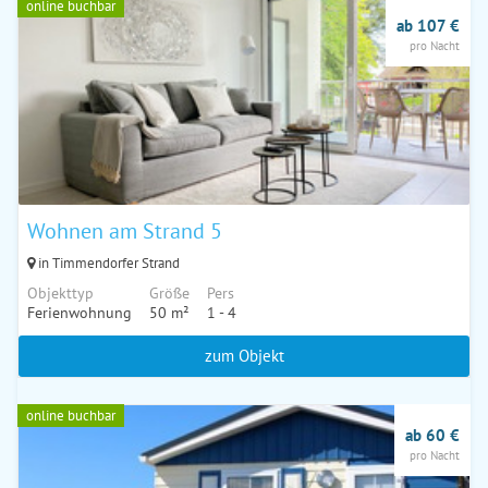
online buchbar
ab 107 €
pro Nacht
Wohnen am Strand 5
in Timmendorfer Strand
Objekttyp
Größe
Pers
Ferienwohnung
50 m²
1 - 4
zum Objekt
online buchbar
ab 60 €
pro Nacht