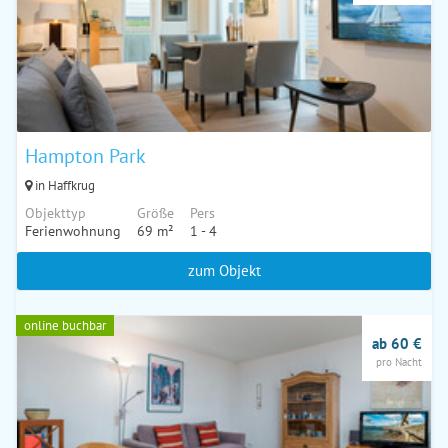
Hampton Park
in Haffkrug
Objekttyp
Größe
Pers
Ferienwohnung
69 m²
1 - 4
zum Objekt
online buchbar
ab 60 €
pro Nacht