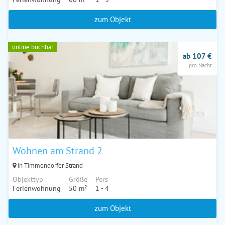
zum Objekt
online buchbar
ab 107 €
pro Nacht
Wohnen am Strand 2
in Timmendorfer Strand
Objekttyp
Größe
Pers
Ferienwohnung
50 m²
1 - 4
zum Objekt