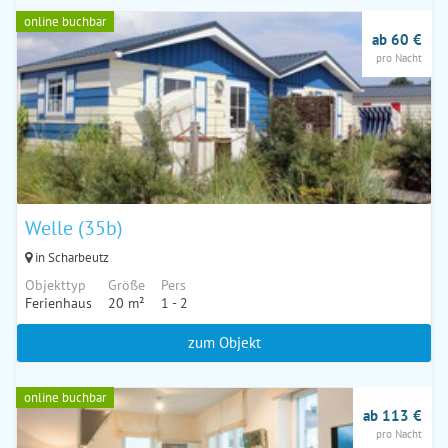
online buchbar
ab 60 €
pro Nacht
Welle (35b)
in Scharbeutz
Objekttyp
Größe
Pers
Ferienhaus
20 m²
1 - 2
zum Objekt
online buchbar
ab 113 €
pro Nacht