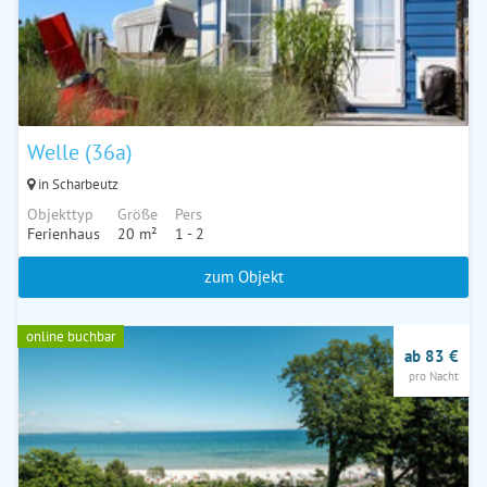
Welle (36a)
in Scharbeutz
Objekttyp
Größe
Pers
Ferienhaus
20 m²
1 - 2
zum Objekt
online buchbar
ab 83 €
pro Nacht