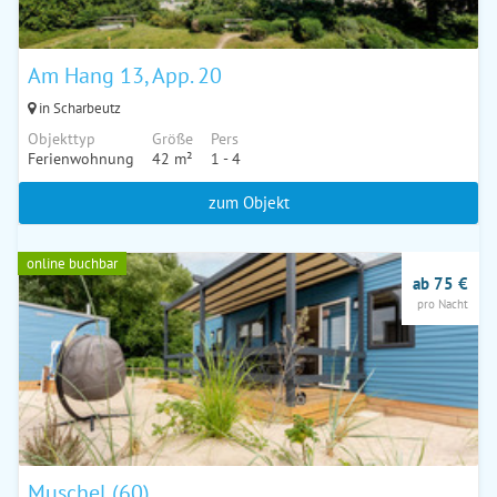
Am Hang 13, App. 20
in Scharbeutz
Objekttyp
Größe
Pers
Ferienwohnung
42 m²
1 - 4
zum Objekt
online buchbar
ab 75 €
pro Nacht
Muschel (60)