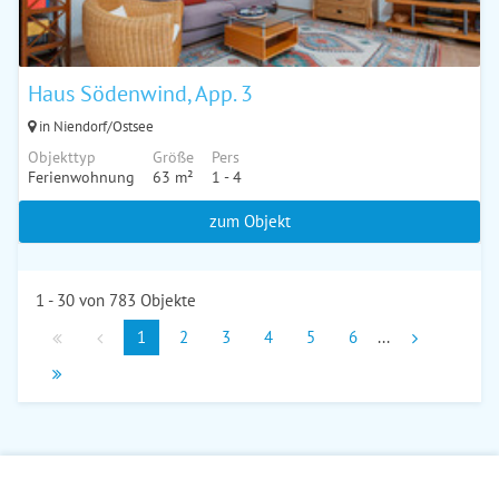
Haus Södenwind, App. 3
in Niendorf/Ostsee
Objekttyp
Größe
Pers
Ferienwohnung
63 m²
1 - 4
zum Objekt
1 - 30 von 783 Objekte
1
2
3
4
5
6
...