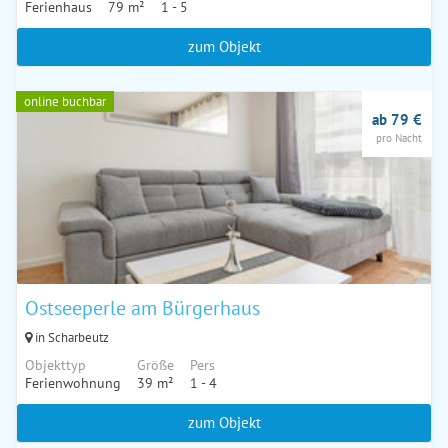
Ferienhaus
79 m²
1 - 5
zum Objekt
online buchbar
ab 79 €
pro Nacht
Ostseeperle am Bürgerhaus
in Scharbeutz
Objekttyp
Größe
Pers
Ferienwohnung
39 m²
1 - 4
zum Objekt