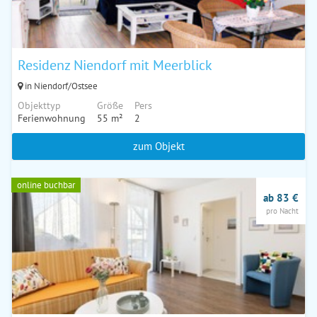
Residenz Niendorf mit Meerblick
in Niendorf/Ostsee
Objekttyp
Größe
Pers
Ferienwohnung
55 m²
2
zum Objekt
online buchbar
ab 83 €
pro Nacht