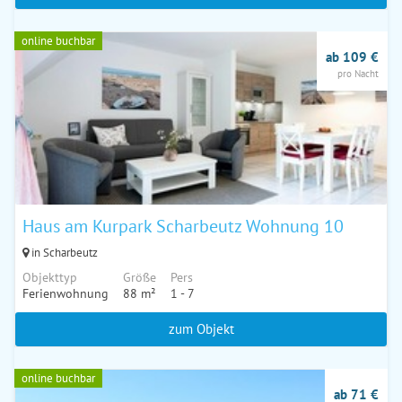
online buchbar
ab 109 €
pro Nacht
Haus am Kurpark Scharbeutz Wohnung 10
in Scharbeutz
Objekttyp
Größe
Pers
Ferienwohnung
88 m²
1 - 7
zum Objekt
online buchbar
ab 71 €