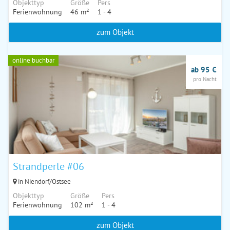
Objekttyp
Größe
Pers
Ferienwohnung
46 m²
1 - 4
zum Objekt
online buchbar
ab 95 €
pro Nacht
Strandperle #06
in Niendorf/Ostsee
Objekttyp
Größe
Pers
Ferienwohnung
102 m²
1 - 4
zum Objekt