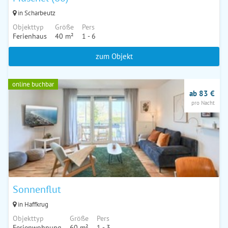
in Scharbeutz
Objekttyp
Größe
Pers
Ferienhaus
40 m²
1 - 6
zum Objekt
online buchbar
ab 83 €
pro Nacht
Sonnenflut
in Haffkrug
Objekttyp
Größe
Pers
Ferienwohnung
60 m²
1 - 3