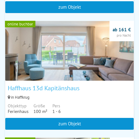
zum Objekt
online buchbar
ab 161 €
pro Nacht
Haffhaus 13d Kapitänshaus
in Haffkrug
Objekttyp
Größe
Pers
Ferienhaus
100 m²
1 - 6
zum Objekt