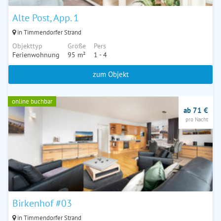
Alte Post, App. 1
in Timmendorfer Strand
Objekttyp
Größe
Pers
Ferienwohnung
95 m²
1 - 4
zum Objekt
online buchbar
ab 71 €
pro Nacht
Birkenhof #03
in Timmendorfer Strand