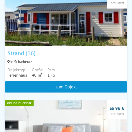
pro Nacht
Strand (16)
in Scharbeutz
Objekttyp
Größe
Pers
Ferienhaus
40 m²
1 - 5
zum Objekt
online buchbar
ab 96 €
pro Nacht