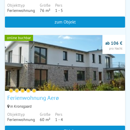
Objekttyp
Größe
Pers
Ferienwohnung
76 m²
1 - 5
zum Objekt
online buchbar
ab 106 €
pro Nacht
Ferienwohnung Aerø
in Kronsgaard
Objekttyp
Größe
Pers
Ferienwohnung
60 m²
1 - 4