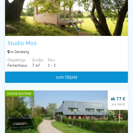
Studio Mini
in Oersberg
Objekttyp
Größe
Pers
Ferienhaus
7 m²
1 - 2
zum Objekt
online buchbar
ab 77 €
pro Nacht