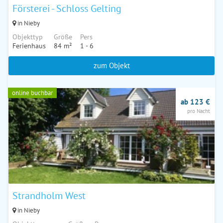
Försterei - Schloss Gelting
in Nieby
Objekttyp
Größe
Pers
Ferienhaus
84 m²
1 - 6
zum Objekt
online buchbar
ab 123 €
pro Nacht
Strandholm West
in Nieby