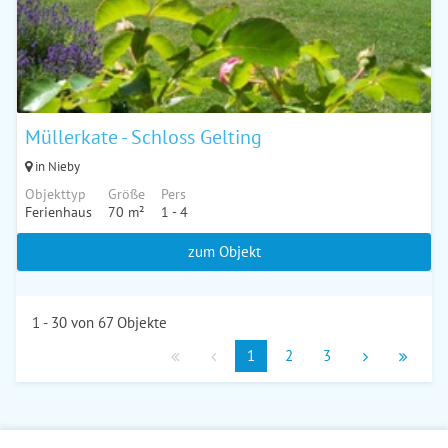
Müllerkate - Schloss Gelting
in Nieby
Objekttyp
Größe
Pers
Ferienhaus
70 m²
1 - 4
zum Objekt
1 - 30 von 67 Objekte
1
2
3