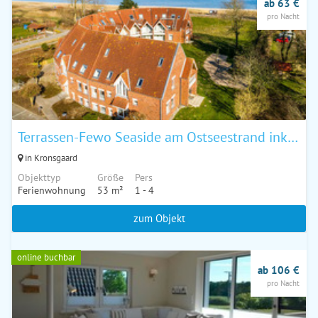
ab 63 €
pro Nacht
Terrassen-Fewo Seaside am Ostseestrand inkl. Schwimmbad und Strandkorb
in Kronsgaard
Objekttyp
Größe
Pers
Ferienwohnung
53 m²
1 - 4
zum Objekt
online buchbar
ab 106 €
pro Nacht