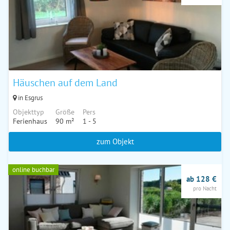
Häuschen auf dem Land
in Esgrus
Objekttyp
Größe
Pers
Ferienhaus
90 m²
1 - 5
zum Objekt
online buchbar
ab 128 €
pro Nacht