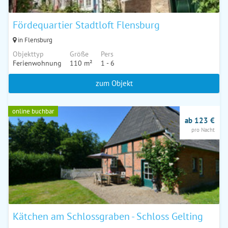
Fördequartier Stadtloft Flensburg
in Flensburg
Objekttyp
Größe
Pers
Ferienwohnung
110 m²
1 - 6
zum Objekt
online buchbar
ab 123 €
pro Nacht
Kätchen am Schlossgraben - Schloss Gelting