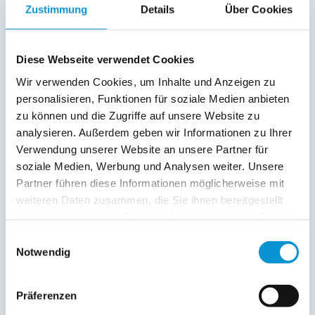
Zustimmung
Details
Über Cookies
online buchbar
ab 95 €
pro Nacht
Diese Webseite verwendet Cookies
Wir verwenden Cookies, um Inhalte und Anzeigen zu
personalisieren, Funktionen für soziale Medien anbieten
zu können und die Zugriffe auf unsere Website zu
analysieren. Außerdem geben wir Informationen zu Ihrer
Verwendung unserer Website an unsere Partner für
soziale Medien, Werbung und Analysen weiter. Unsere
Ærø
Partner führen diese Informationen möglicherweise mit
in Kronsgaard
weiteren Daten zusammen, die Sie ihnen bereitgestellt
Objekttyp
Größe
Pers
haben oder die sie im Rahmen Ihrer Nutzung der Dienste
Ferienwohnung
60 m²
1 - 4
gesammelt haben.
Einwilligungsauswahl
Notwendig
zum Objekt
online buchbar
Präferenzen
ab 94 €