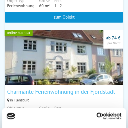
Objekttyp
Größe
Pers
Ferienwohnung
60 m²
1 - 2
zum Objekt
online buchbar
ab 74 €
pro Nacht
Charmante Ferienwohnung in der Fjordstadt
in Flensburg
Objekttyp
Größe
Pers
Ferienwohnung
52 m²
1 - 4
zum Objekt