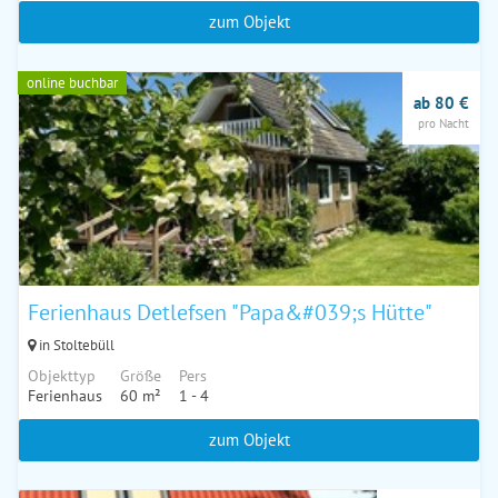
zum Objekt
online buchbar
ab 80 €
pro Nacht
Ferienhaus Detlefsen "Papa&#039;s Hütte"
in Stoltebüll
Objekttyp
Größe
Pers
Ferienhaus
60 m²
1 - 4
zum Objekt