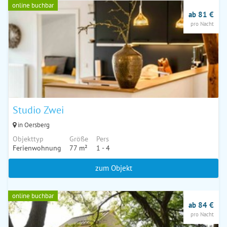
online buchbar
ab 81 €
pro Nacht
Studio Zwei
in Oersberg
Objekttyp
Größe
Pers
Ferienwohnung
77 m²
1 - 4
zum Objekt
online buchbar
ab 84 €
pro Nacht