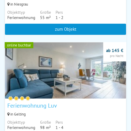
in Niesgrau
Objekttyp
Größe
Pers
Ferienwohnung
55 m²
1 - 2
zum Objekt
online buchbar
ab 145 €
pro Nacht
Ferienwohnung Luv
in Gelting
Objekttyp
Größe
Pers
Ferienwohnung
98 m²
1 - 4