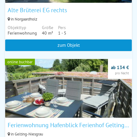
Alte Brüterei EG rechts
in Norgaardholz
Objekttyp
Größe
Pers
Ferienwohnung
40 m²
1 - 5
zum Objekt
online buchbar
ab 134 €
pro Nacht
Ferienwohnung Hafenblick Ferienhof Geltinger Bucht
in Gelting-Niesgrau