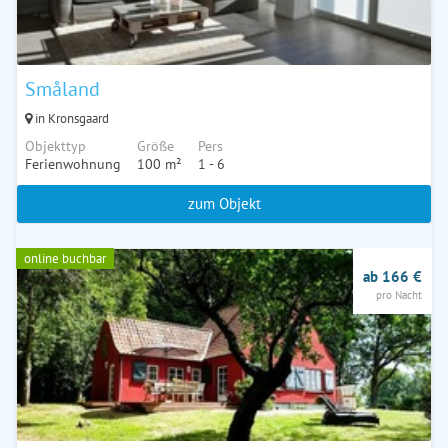
Småland
in Kronsgaard
Objekttyp
Größe
Pers
Ferienwohnung
100 m²
1 - 6
zum Objekt
online buchbar
ab 166 €
pro Nacht