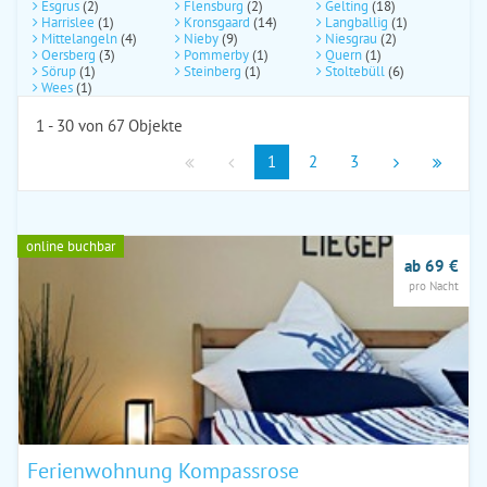
Esgrus
(2)
Flensburg
(2)
Gelting
(18)
Harrislee
(1)
Kronsgaard
(14)
Langballig
(1)
Mittelangeln
(4)
Nieby
(9)
Niesgrau
(2)
Oersberg
(3)
Pommerby
(1)
Quern
(1)
Sörup
(1)
Steinberg
(1)
Stoltebüll
(6)
Wees
(1)
1 - 30 von 67 Objekte
1
2
3
online buchbar
ab 69 €
pro Nacht
Ferienwohnung Kompassrose