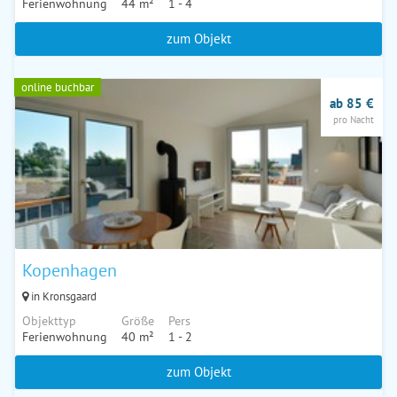
Ferienwohnung
44 m²
1 - 4
zum Objekt
online buchbar
ab 85 €
pro Nacht
Kopenhagen
in Kronsgaard
Objekttyp
Größe
Pers
Ferienwohnung
40 m²
1 - 2
zum Objekt