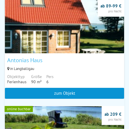
ab 89-99 €
pro Nacht
Antonias Haus
in Langballigau
Objekttyp
Größe
Pers
Ferienhaus
90 m²
6
zum Objekt
online buchbar
ab 209 €
pro Nacht