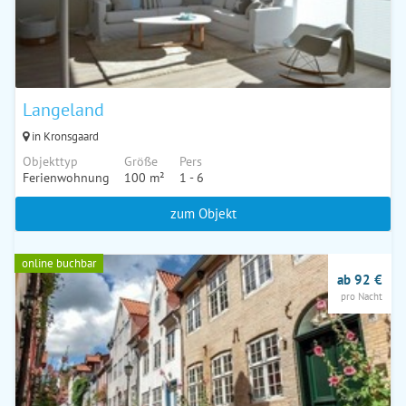
Langeland
in Kronsgaard
Objekttyp
Größe
Pers
Ferienwohnung
100 m²
1 - 6
zum Objekt
online buchbar
ab 92 €
pro Nacht