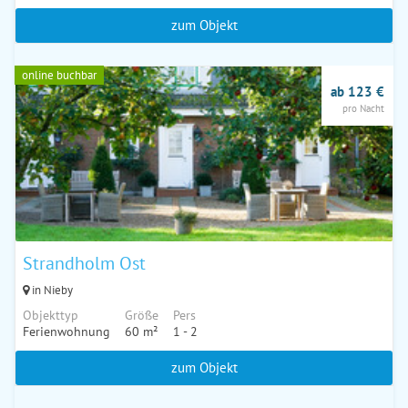
zum Objekt
online buchbar
ab 123 €
pro Nacht
Strandholm Ost
in Nieby
Objekttyp
Größe
Pers
Ferienwohnung
60 m²
1 - 2
zum Objekt