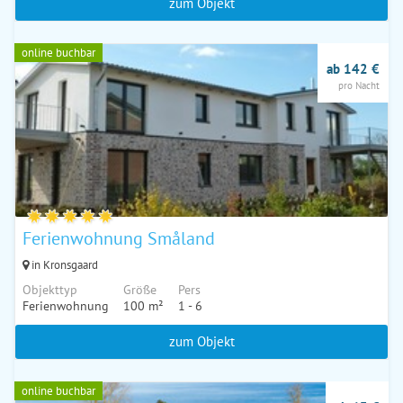
zum Objekt
online buchbar
ab 142 €
pro Nacht
Ferienwohnung Småland
in Kronsgaard
Objekttyp
Größe
Pers
Ferienwohnung
100 m²
1 - 6
zum Objekt
online buchbar