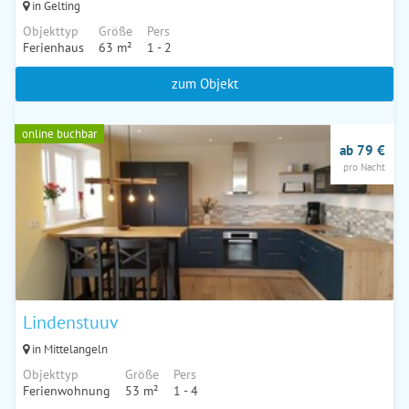
in Gelting
Objekttyp
Größe
Pers
Ferienhaus
63 m²
1 - 2
zum Objekt
online buchbar
ab 79 €
pro Nacht
Lindenstuuv
in Mittelangeln
Objekttyp
Größe
Pers
Ferienwohnung
53 m²
1 - 4