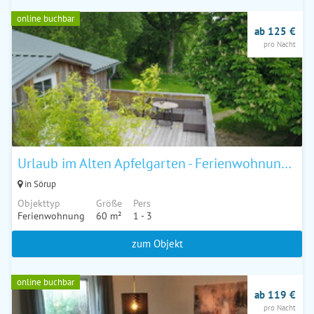
online buchbar
ab 125 €
pro Nacht
Urlaub im Alten Apfelgarten - Ferienwohnung Kastanienterrasse
in Sörup
Objekttyp
Größe
Pers
Ferienwohnung
60 m²
1 - 3
zum Objekt
online buchbar
ab 119 €
pro Nacht