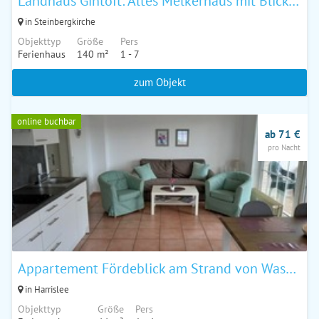
Landhaus Gintoft: Altes Melkerhaus mit Blick über die Ostsee bis nach Dänemark in Alleinlage mit gro
in Steinbergkirche
Objekttyp
Größe
Pers
Ferienhaus
140 m²
1 - 7
zum Objekt
online buchbar
ab 71 €
pro Nacht
Appartement Fördeblick am Strand von Wassersleben / App. 631
in Harrislee
Objekttyp
Größe
Pers