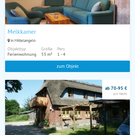
Melkkamer
in Mittelangeln
Objekttyp
Größe
Pers
Ferienwohnung
53 m²
1 - 4
zum Objekt
ab 70-95 €
pro Nacht