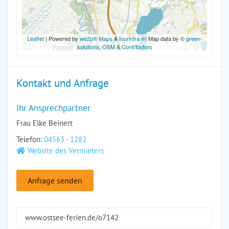
Leaflet
| Powered by
we2p® Maps
&
tourinfra ®
| Map data by ©
green-
solutions
,
OSM & Contributors
Kontakt und Anfrage
Ihr Ansprechpartner
Frau Elke Beinert
Telefon:
04563 - 1282
Website des Vermieters
Anfrage senden
www.ostsee-ferien.de/o7142