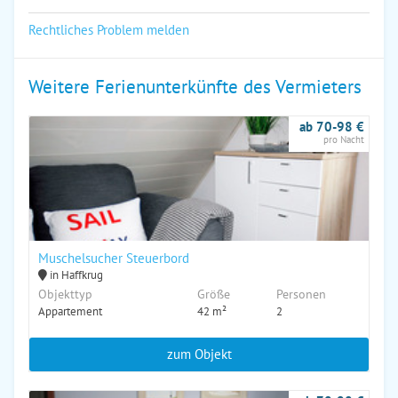
Rechtliches Problem melden
Weitere Ferienunterkünfte des Vermieters
ab 70-98 €
pro Nacht
Muschelsucher Steuerbord
in Haffkrug
Objekttyp
Größe
Personen
Appartement
42 m²
2
zum Objekt