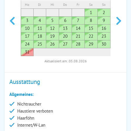
Mo
Di
Mi
Do
Fr
Sa
So
Mo
Di
1
2
1
3
4
5
6
7
8
9
7
8
10
11
12
13
14
15
16
14
1
17
18
19
20
21
22
23
21
2
24
25
26
27
28
29
30
28
2
31
Aktualisiert am: 05.08.2026
Ausstattung
Allgemeines:
Nichtraucher
Haustiere verboten
Haarföhn
Internet/W-Lan