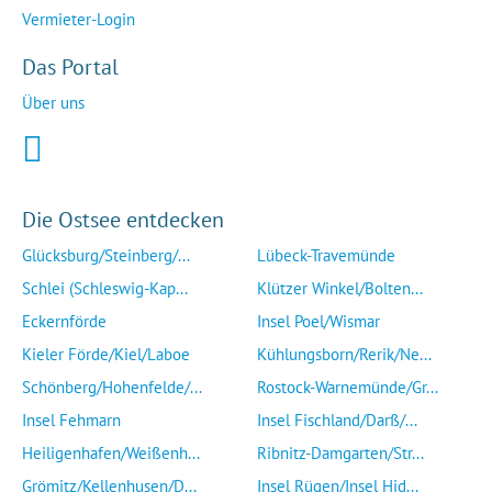
Vermieter-Login
Das Portal
Über uns
Die Ostsee entdecken
Glücksburg/Steinberg/...
Lübeck-Travemünde
Schlei (Schleswig-Kap...
Klützer Winkel/Bolten...
Eckernförde
Insel Poel/Wismar
Kieler Förde/Kiel/Laboe
Kühlungsborn/Rerik/Ne...
Schönberg/Hohenfelde/...
Rostock-Warnemünde/Gr...
Insel Fehmarn
Insel Fischland/Darß/...
Heiligenhafen/Weißenh...
Ribnitz-Damgarten/Str...
Grömitz/Kellenhusen/D...
Insel Rügen/Insel Hid...