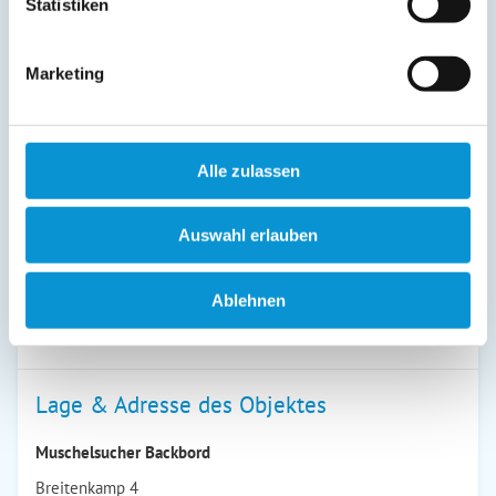
Statistiken
Kurzurlaub auf Anfrage ab 3 Übernachtungen.
Preise jeweils zzgl. Tourismusabgabe / Ostseecard.
Marketing
Bei uns inklusive:
Endreinigung und
Bettwäsche/Handtücher/ Küchenwäsche und jetzt neu - Bademäntel
- genießen Sie Ihren Urlaub -
Alle zulassen
Auswahl erlauben
Sparpreise ab 15.10.24 bis 15.3.25 außer Weihnachten -Silvester
14 für 10 Übernachtungen
Ablehnen
und
7 für 6 Übernachtungen
Lage & Adresse des Objektes
Muschelsucher Backbord
Breitenkamp 4