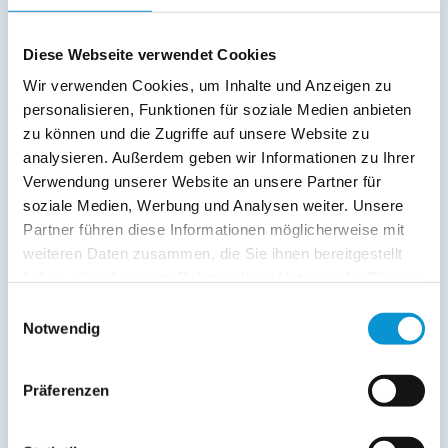
weiterlesen
Diese Webseite verwendet Cookies
Preise (pro Nacht in Euro)
Wir verwenden Cookies, um Inhalte und Anzeigen zu
personalisieren, Funktionen für soziale Medien anbieten
Zeitraum
Preis
zu können und die Zugriffe auf unsere Website zu
analysieren. Außerdem geben wir Informationen zu Ihrer
01. Jan
-
15. Mär
70 €
Verwendung unserer Website an unsere Partner für
16. Mär
-
30. Jun
80 €
soziale Medien, Werbung und Analysen weiter. Unsere
Partner führen diese Informationen möglicherweise mit
01. Jul
-
31. Aug
98 €
weiteren Daten zusammen, die Sie ihnen bereitgestellt
haben oder die sie im Rahmen Ihrer Nutzung der Dienste
01. Sep
-
15. Okt
80 €
gesammelt haben.
Einwilligungsauswahl
16. Okt
-
31. Dez
70 €
Notwendig
Preiszusatz:
Präferenzen
Alle o.g. Preisangaben sind für
2 Personen .
Preise gelten bei Mindestaufenthalt ab 7 Übernachtungen.