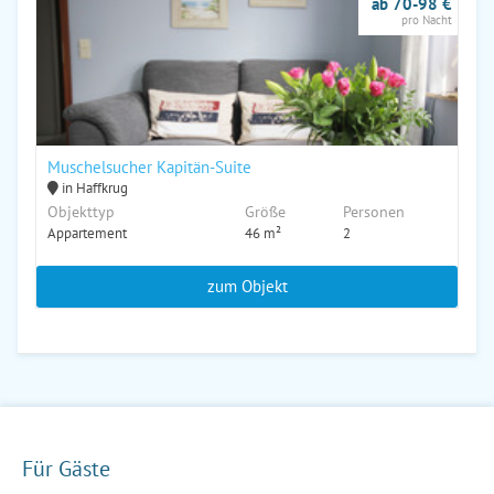
ab 70-98 €
pro Nacht
Muschelsucher Kapitän-Suite
in Haffkrug
Objekttyp
Größe
Personen
Appartement
46 m²
2
zum Objekt
Für Gäste