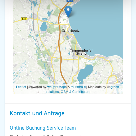
Leaflet
| Powered by
we2p® Maps
&
tourinfra ®
| Map data by ©
green-
solutions
,
OSM & Contributors
Kontakt und Anfrage
Online Buchung Service Team