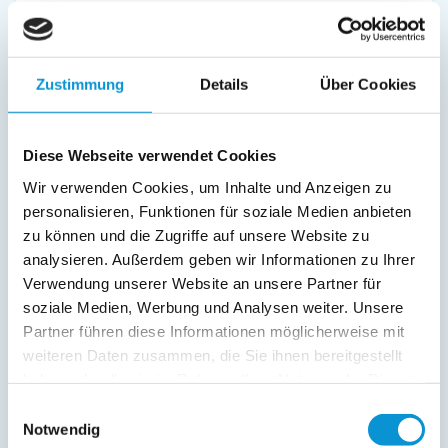
Wohnbereich:
Bad/WC
Fernseher
Zustimmung
Details
Über Cookies
Radio
Außenanlage:
Diese Webseite verwendet Cookies
Gartenstühle
Wir verwenden Cookies, um Inhalte und Anzeigen zu
Parkplatz
personalisieren, Funktionen für soziale Medien anbieten
Terrasse
zu können und die Zugriffe auf unsere Website zu
Service:
analysieren. Außerdem geben wir Informationen zu Ihrer
Verwendung unserer Website an unsere Partner für
Verpflegung:
soziale Medien, Werbung und Analysen weiter. Unsere
Partner führen diese Informationen möglicherweise mit
weiteren Daten zusammen, die Sie ihnen bereitgestellt
Beschreibung
haben oder die sie im Rahmen Ihrer Nutzung der Dienste
gesammelt haben.
Einwilligungsauswahl
Ferienwohnung 1 mit Terrasse in der Strandresidenz in
Notwendig
Haffkrug