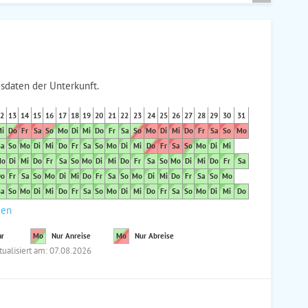
sdaten der Unterkunft.
2
13
14
15
16
17
18
19
20
21
22
23
24
25
26
27
28
29
30
31
i
Do
Fr
Sa
So
Mo
Di
Mi
Do
Fr
Sa
So
Mo
Di
Mi
Do
Fr
Sa
So
Mo
a
So
Mo
Di
Mi
Do
Fr
Sa
So
Mo
Di
Mi
Do
Fr
Sa
So
Mo
Di
Mi
o
Di
Mi
Do
Fr
Sa
So
Mo
Di
Mi
Do
Fr
Sa
So
Mo
Di
Mi
Do
Fr
Sa
o
Fr
Sa
So
Mo
Di
Mi
Do
Fr
Sa
So
Mo
Di
Mi
Do
Fr
Sa
So
Mo
a
So
Mo
Di
Mi
Do
Fr
Sa
So
Mo
Di
Mi
Do
Fr
Sa
So
Mo
Di
Mi
Do
den
ar
Mo
Nur Anreise
Mo
Nur Abreise
tualisiert am: 07.08.2026