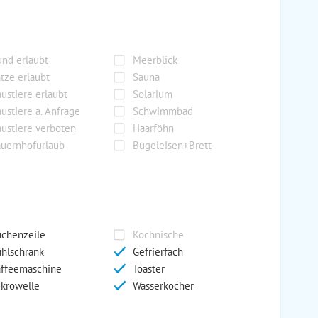
nd erlaubt
Meerblick
tze erlaubt
Sauna
ustiere erlaubt
Solarium
ustiere a. Anfrage
Schwimmbad
ustiere verboten
Haarföhn
uernhofurlaub
Bügeleisen+Brett
chenzeile
Kochnische
hlschrank
Gefrierfach
ffeemaschine
Toaster
krowelle
Wasserkocher