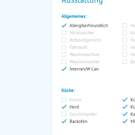
Allgemeines:
Allergikerfreundlich
Hu
Nichtraucher
Ka
Rollstuhlgerecht
Ha
Fahrstuhl
Ha
Waschmaschine
Ha
Wäschetrockner
Ba
Internet/W-Lan
Küche:
Küche
Kü
Herd
Kü
Geschirrspüler
Ka
Backofen
Mi