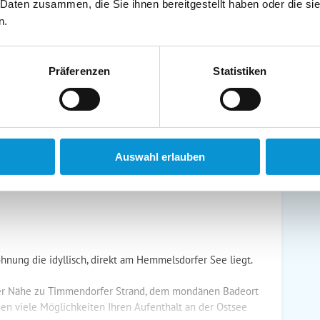
schirrtücher inkl.
Handtücher inkl.
 Daten zusammen, die Sie ihnen bereitgestellt haben oder die s
randkorb am Strand
Bollerwagen
n.
Präferenzen
Statistiken
ühstück möglich
Halbpension möglich
Auswahl erlauben
nung die idyllisch, direkt am Hemmelsdorfer See liegt.
rer Nähe zu Timmendorfer Strand, dem mondänen Badeort
en viele Möglichkeiten Ihren Aufenthalt an der Ostsee