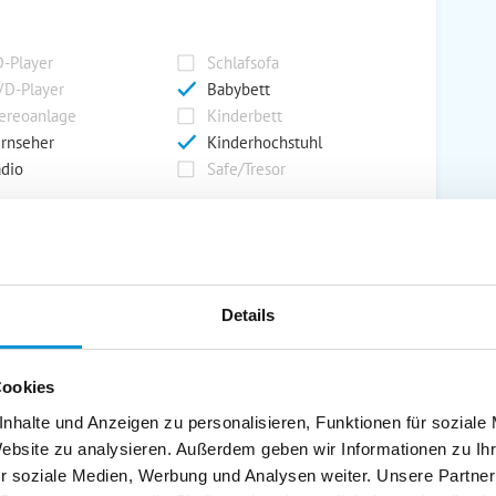
-Player
Schlafsofa
D-Player
Babybett
ereoanlage
Kinderbett
rnseher
Kinderhochstuhl
dio
Safe/Tresor
rport
Grill
rkplatz
Grillplatz
Details
rage
Wintergarten
nderspielplatz
Swimmingpool
stellraum
Cookies
nhalte und Anzeigen zu personalisieren, Funktionen für soziale
Website zu analysieren. Außerdem geben wir Informationen zu I
r soziale Medien, Werbung und Analysen weiter. Unsere Partner