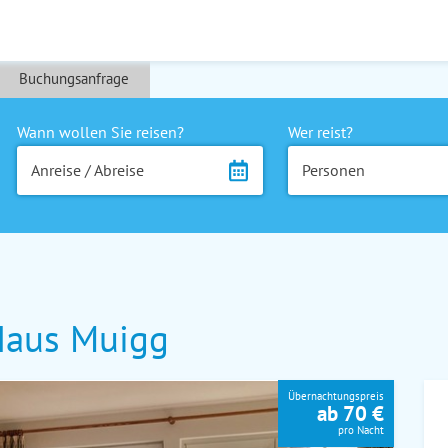
Buchungsanfrage
Wann wollen Sie reisen?
Wer reist?
Anreise / Abreise
Personen
Haus Muigg
Übernachtungspreis
ab 70 €
pro Nacht