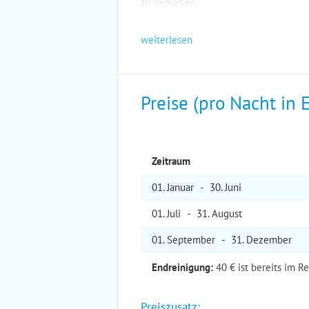
zu genießen.
weiterlesen
Preise (pro Nacht in 
Zeitraum
01. Jan
uar
-
30. Jun
i
01. Jul
i
-
31. Aug
ust
01. Sep
tember
-
31. Dez
ember
Endreinigung:
40 € ist bereits im R
Preiszusatz: