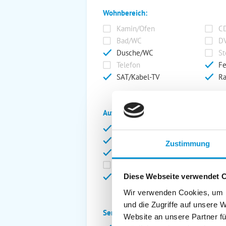
Wohnbereich:
Kamin/Ofen
CD
Bad/WC
DV
Dusche/WC
St
Telefon
Fe
SAT/Kabel-TV
Ra
Außenanlage:
Garten/Liegewiese
Ca
Gartenstühle
Pa
Zustimmung
Liegen
Ga
Terrasse
Ki
Balkon
Ab
Diese Webseite verwendet 
Wir verwenden Cookies, um I
und die Zugriffe auf unsere 
Service:
Website an unsere Partner fü