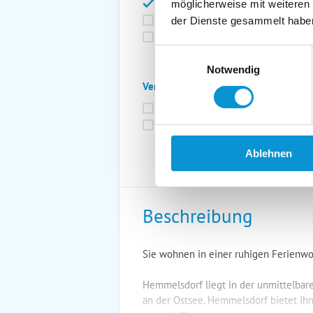
Bettwäsche inkl.
Ge
möglicherweise mit weiteren
Fahrräder
St
der Dienste gesammelt habe
Kurtaxfrei
Einwilligungsauswahl
Notwendig
Verpflegung:
Brötchenservice
Fr
Vollpension möglich
Ablehnen
Beschreibung
Sie wohnen in einer ruhigen Ferienwoh
Hemmelsdorf liegt in der unmittelba
an der Ostsee. Hemmelsdorf bietet Ihn