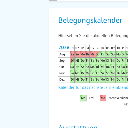
Belegungskalender
Hier sehen Sie die aktuellen Belegung
2026
01
02
03
04
05
06
07
08
09
10
11
1
Aug
Sa
So
Mo
Di
Mi
Do
Fr
Sa
So
Mo
Di
M
Sep
Di
Mi
Do
Fr
Sa
So
Mo
Di
Mi
Do
Fr
S
Okt
Do
Fr
Sa
So
Mo
Di
Mi
Do
Fr
Sa
So
M
Nov
So
Mo
Di
Mi
Do
Fr
Sa
So
Mo
Di
Mi
D
Dez
Di
Mi
Do
Fr
Sa
So
Mo
Di
Mi
Do
Fr
S
Kalender für das nächste Jahr einblen
Mo
Frei
Mo
Nicht verfügb
Ak
Ausstattung