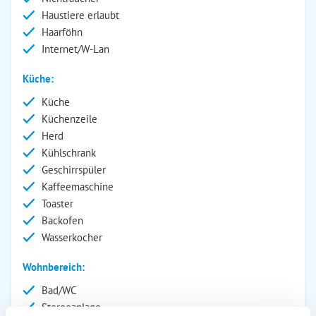
Haustiere erlaubt
Haarföhn
Internet/W-Lan
Küche:
Küche
Küchenzeile
Herd
Kühlschrank
Geschirrspüler
Kaffeemaschine
Toaster
Backofen
Wasserkocher
Wohnbereich:
Bad/WC
Stereoanlage