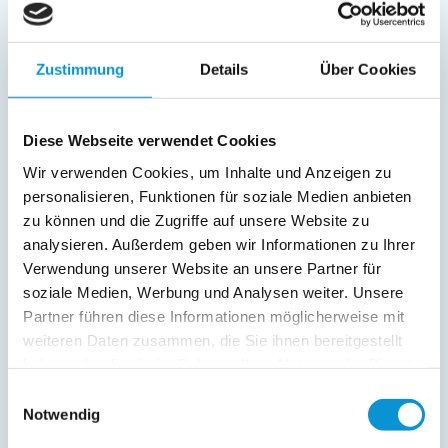
Kinderbett
Fernseher
Kinderhochstuhl
Zustimmung
Details
Über Cookies
Radio
Außenanlage:
Diese Webseite verwendet Cookies
Gartenstühle
Wir verwenden Cookies, um Inhalte und Anzeigen zu
Parkplatz
personalisieren, Funktionen für soziale Medien anbieten
Terrasse
zu können und die Zugriffe auf unsere Website zu
analysieren. Außerdem geben wir Informationen zu Ihrer
Service:
Verwendung unserer Website an unsere Partner für
Verpflegung:
soziale Medien, Werbung und Analysen weiter. Unsere
Partner führen diese Informationen möglicherweise mit
weiteren Daten zusammen, die Sie ihnen bereitgestellt
haben oder die sie im Rahmen Ihrer Nutzung der Dienste
Beschreibung
gesammelt haben.
Einwilligungsauswahl
Notwendig
Ferienwohnung Auszeit mit Terrasse in Scharbeutz