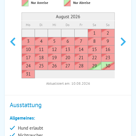
Nur Anreise
Nur Abreise
August 2026
Mo
Di
Mi
Do
Fr
Sa
So
Mo
Di
1
2
1
3
4
5
6
7
8
9
7
8
10
11
12
13
14
15
16
14
1
17
18
19
20
21
22
23
21
2
24
25
26
27
28
29
30
28
2
31
Aktualisiert am: 10.08.2026
Ausstattung
Allgemeines:
Hund erlaubt
Nichtraucher