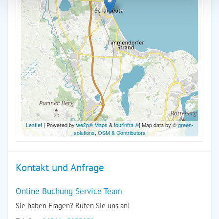
Leaflet
| Powered by
we2p® Maps
&
tourinfra ®
| Map data by ©
green-
solutions
,
OSM & Contributors
Kontakt und Anfrage
Online Buchung Service Team
Sie haben Fragen? Rufen Sie uns an!