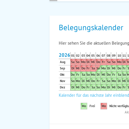
Belegungskalender
Hier sehen Sie die aktuellen Belegung
2026
01
02
03
04
05
06
07
08
09
10
11
1
Aug
Sa
So
Mo
Di
Mi
Do
Fr
Sa
So
Mo
Di
M
Sep
Di
Mi
Do
Fr
Sa
So
Mo
Di
Mi
Do
Fr
S
Okt
Do
Fr
Sa
So
Mo
Di
Mi
Do
Fr
Sa
So
M
Nov
So
Mo
Di
Mi
Do
Fr
Sa
So
Mo
Di
Mi
D
Dez
Di
Mi
Do
Fr
Sa
So
Mo
Di
Mi
Do
Fr
S
Kalender für das nächste Jahr einblen
Mo
Frei
Mo
Nicht verfügb
Ak