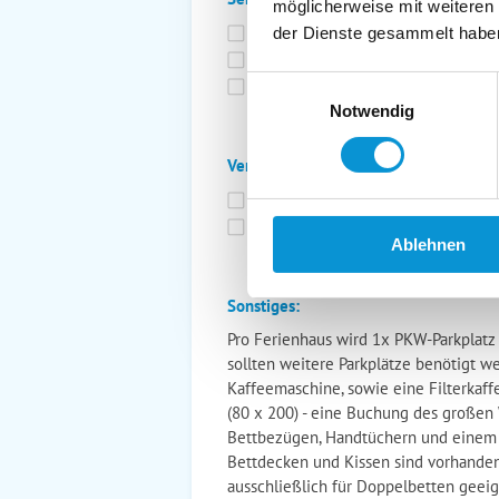
möglicherweise mit weiteren
Bettwäsche inkl.
Ge
der Dienste gesammelt habe
Fahrräder
St
Einwilligungsauswahl
Kurtaxfrei
Notwendig
Verpflegung:
Brötchenservice
Fr
Vollpension möglich
Ablehnen
Sonstiges:
Pro Ferienhaus wird 1x PKW-Parkplatz (5
sollten weitere Parkplätze benötigt w
Kaffeemaschine, sowie eine Filterkaff
(80 x 200) - eine Buchung des großen
Bettbezügen, Handtüchern und einem 
Bettdecken und Kissen sind vorhanden
ausschließlich für Doppelbetten geeig