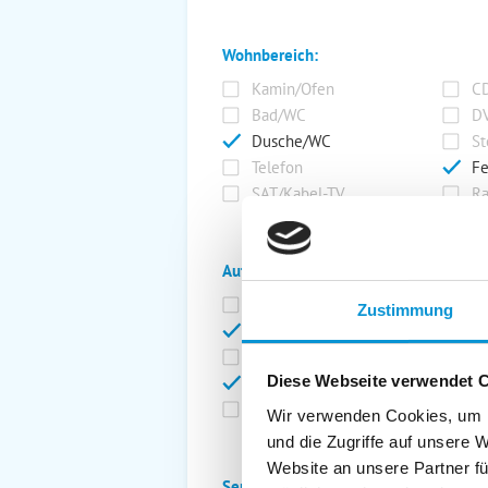
Wohnbereich:
Kamin/Ofen
CD
Bad/WC
DV
Dusche/WC
St
Telefon
Fe
SAT/Kabel-TV
Ra
Außenanlage:
Garten/Liegewiese
Ca
Zustimmung
Gartenstühle
Pa
Liegen
Ga
Diese Webseite verwendet 
Terrasse
Ki
Balkon
Ab
Wir verwenden Cookies, um I
und die Zugriffe auf unsere 
Website an unsere Partner fü
Service: