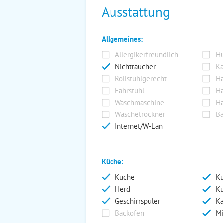
Ausstattung
Allgemeines:
Allergikerfreundlich
Hu
Nichtraucher
Ka
Rollstuhlgerecht
Ha
Fahrstuhl
Ha
Waschmaschine
Ha
Wäschetrockner
Ba
Internet/W-Lan
Küche:
Küche
Kü
Herd
Kü
Geschirrspüler
Ka
Backofen
Mi