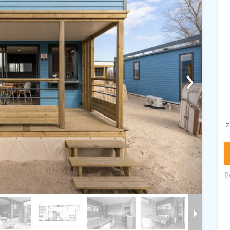
›
z
B