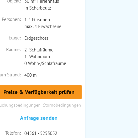
Objekt:
30 m² Ferienhaus
in Scharbeutz
Personen:
1-4 Personen
max. 4 Erwachsene
Etage:
Erdgeschoss
Räume:
2 Schlafräume
1 Wohnraum
0 Wohn-/Schlafräume
um Strand:
400 m
Preise & Verfügbarkeit prüfen
uchungsbedingungen
Stornobedingungen
Anfrage senden
Telefon:
04561 - 5253052