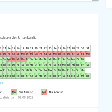
sdaten der Unterkunft.
2
13
14
15
16
17
18
19
20
21
22
23
24
25
26
27
28
29
30
31
i
Do
Fr
Sa
So
Mo
Di
Mi
Do
Fr
Sa
So
Mo
Di
Mi
Do
Fr
Sa
So
Mo
a
So
Mo
Di
Mi
Do
Fr
Sa
So
Mo
Di
Mi
Do
Fr
Sa
So
Mo
Di
Mi
o
Di
Mi
Do
Fr
Sa
So
Mo
Di
Mi
Do
Fr
Sa
So
Mo
Di
Mi
Do
Fr
Sa
o
Fr
Sa
So
Mo
Di
Mi
Do
Fr
Sa
So
Mo
Di
Mi
Do
Fr
Sa
So
Mo
a
So
Mo
Di
Mi
Do
Fr
Sa
So
Mo
Di
Mi
Do
Fr
Sa
So
Mo
Di
Mi
Do
den
ar
Mo
Nur Anreise
Mo
Nur Abreise
tualisiert am: 08.08.2026