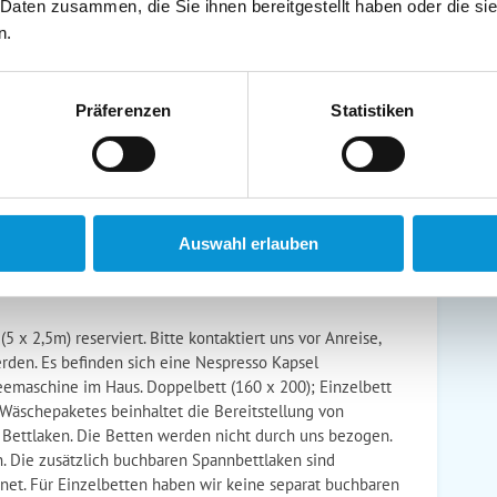
 Daten zusammen, die Sie ihnen bereitgestellt haben oder die s
schirrtücher inkl.
Handtücher inkl.
n.
randkorb am Strand
Bollerwagen
Präferenzen
Statistiken
ühstück möglich
Halbpension möglich
Auswahl erlauben
 x 2,5m) reserviert. Bitte kontaktiert uns vor Anreise,
erden. Es befinden sich eine Nespresso Kapsel
eemaschine im Haus. Doppelbett (160 x 200); Einzelbett
 Wäschepaketes beinhaltet die Bereitstellung von
Bettlaken. Die Betten werden nicht durch uns bezogen.
. Die zusätzlich buchbaren Spannbettlaken sind
net. Für Einzelbetten haben wir keine separat buchbaren