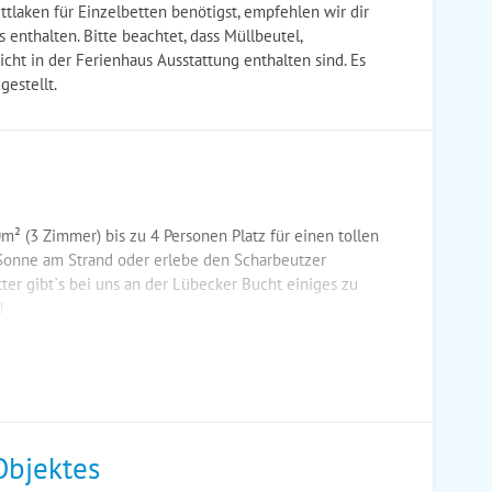
tlaken für Einzelbetten benötigst, empfehlen wir dir
 enthalten. Bitte beachtet, dass Müllbeutel,
icht in der Ferienhaus Ausstattung enthalten sind. Es
gestellt.
m² (3 Zimmer) bis zu 4 Personen Platz für einen tollen
onne am Strand oder erlebe den Scharbeutzer
ter gibt`s bei uns an der Lübecker Bucht einiges zu
!
Objektes