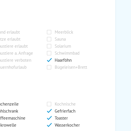
nd erlaubt
Meerblick
tze erlaubt
Sauna
ustiere erlaubt
Solarium
ustiere a. Anfrage
Schwimmbad
ustiere verboten
Haarföhn
uernhofurlaub
Bügeleisen+Brett
chenzeile
Kochnische
hlschrank
Gefrierfach
ffeemaschine
Toaster
krowelle
Wasserkocher