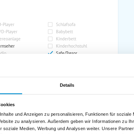
-Player
Schlafsofa
D-Player
Babybett
ereoanlage
Kinderbett
rnseher
Kinderhochstuhl
dio
Safe/Tresor
rport
Grill
Details
rkplatz
Grillplatz
rage
Wintergarten
Cookies
nderspielplatz
Swimmingpool
stellraum
nhalte und Anzeigen zu personalisieren, Funktionen für soziale
Website zu analysieren. Außerdem geben wir Informationen zu I
r soziale Medien, Werbung und Analysen weiter. Unsere Partner