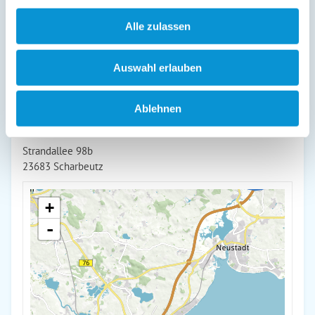
unternehmen! Wir freuen uns auf dich!
Alle zulassen
weiterlesen
Auswahl erlauben
Lage & Adresse des Objektes
Ablehnen
Boje (78)
Strandallee 98b
23683 Scharbeutz
+
-