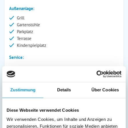
Außenanlage:
Grill
Gartenstühle
Parkplatz
Terrasse
Kinderspielplatz
Service:
Verpflegung:
Sonstiges:
Pro Ferienhaus wird 1x PKW-Parkplatz (5 x 2,5m) reserviert.
Zustimmung
Details
Über Cookies
Bitte kontaktiert uns vor Anreise, sollten weitere Parkplätze
benötigt werden. Es befinden sich eine Nespresso Kapsel
Kaffeemaschine, sowie eine Filterkaffeemaschine im Haus.
Diese Webseite verwendet Cookies
Doppelbett (160 x 200); Einzelbett (80 x 200) - eine
Buchung des großen Wäschepaketes beinhaltet die
Wir verwenden Cookies, um Inhalte und Anzeigen zu
Bereitstellung von Bettbezügen, Handtüchern und einem
personalisieren, Funktionen für soziale Medien anbieten