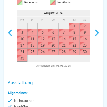
Nur Anreise
Nur Abreise
August 2026
Mo
Di
Mi
Do
Fr
Sa
So
Mo
Di
1
2
1
3
4
5
6
7
8
9
7
8
10
11
12
13
14
15
16
14
1
17
18
19
20
21
22
23
21
2
24
25
26
27
28
29
30
28
2
31
Aktualisiert am: 06.08.2026
Ausstattung
Allgemeines:
Nichtraucher
Haarföhn