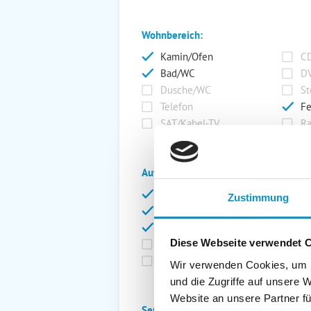
Wohnbereich:
Kamin/Ofen
CD
Bad/WC
DV
Dusche/WC
St
Telefon
Fe
SAT/Kabel-TV
Ra
Außenanlage:
Garten/Liegewiese
Ca
Zustimmung
Gartenstühle
Pa
Liegen
Ga
Diese Webseite verwendet 
Terrasse
Ki
Balkon
Ab
Wir verwenden Cookies, um I
und die Zugriffe auf unsere 
Website an unsere Partner fü
Service: