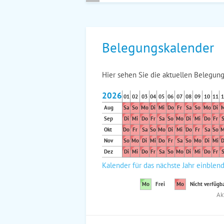
Belegungskalender
Hier sehen Sie die aktuellen Belegung
2026
01
02
03
04
05
06
07
08
09
10
11
1
Aug
Sa
So
Mo
Di
Mi
Do
Fr
Sa
So
Mo
Di
M
Sep
Di
Mi
Do
Fr
Sa
So
Mo
Di
Mi
Do
Fr
S
Okt
Do
Fr
Sa
So
Mo
Di
Mi
Do
Fr
Sa
So
M
Nov
So
Mo
Di
Mi
Do
Fr
Sa
So
Mo
Di
Mi
D
Dez
Di
Mi
Do
Fr
Sa
So
Mo
Di
Mi
Do
Fr
S
Kalender für das nächste Jahr einblen
Mo
Frei
Mo
Nicht verfügb
Ak