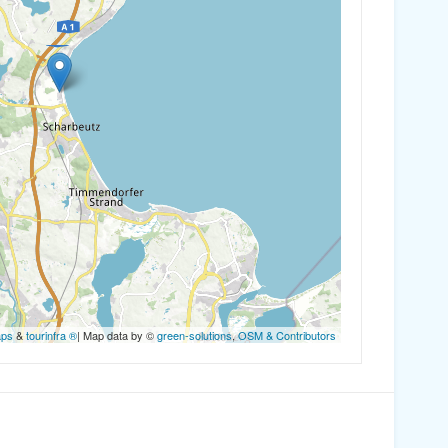
aps
&
tourinfra ®
| Map data by ©
green-solutions
,
OSM & Contributors