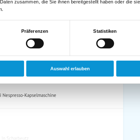
 Daten zusammen, die Sie ihnen bereitgestellt haben oder die s
schirrtücher inkl.
Handtücher inkl.
n.
randkorb am Strand
Bollerwagen
Präferenzen
Statistiken
ühstück möglich
Halbpension möglich
Auswahl erlauben
hi Nespresso-Kapselmaschine
e in Scharbeutz