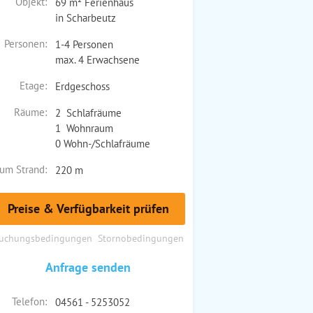
Objekt:
69 m² Ferienhaus
in Scharbeutz
Personen:
1-4 Personen
max. 4 Erwachsene
Etage:
Erdgeschoss
Räume:
2 Schlafräume
1 Wohnraum
0 Wohn-/Schlafräume
um Strand:
220 m
Preise & Verfügbarkeit prüfen
uchungsbedingungen
Stornobedingungen
Anfrage senden
Telefon:
04561 - 5253052