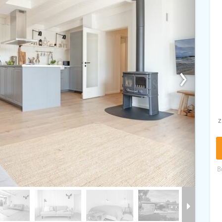
›
z
B