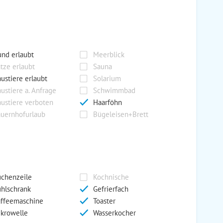
nd erlaubt
Meerblick
tze erlaubt
Sauna
ustiere erlaubt
Solarium
ustiere a. Anfrage
Schwimmbad
ustiere verboten
Haarföhn
uernhofurlaub
Bügeleisen+Brett
chenzeile
Kochnische
hlschrank
Gefrierfach
ffeemaschine
Toaster
krowelle
Wasserkocher