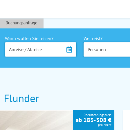
Buchungsanfrage
Wann wollen Sie reisen?
Wer reist?
Anreise / Abreise
Personen
e Flunder
Übernachtungspreis
ab 183-308 €
pro Nacht