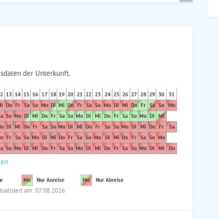
sdaten der Unterkunft.
2
13
14
15
16
17
18
19
20
21
22
23
24
25
26
27
28
29
30
31
i
Do
Fr
Sa
So
Mo
Di
Mi
Do
Fr
Sa
So
Mo
Di
Mi
Do
Fr
Sa
So
Mo
a
So
Mo
Di
Mi
Do
Fr
Sa
So
Mo
Di
Mi
Do
Fr
Sa
So
Mo
Di
Mi
o
Di
Mi
Do
Fr
Sa
So
Mo
Di
Mi
Do
Fr
Sa
So
Mo
Di
Mi
Do
Fr
Sa
o
Fr
Sa
So
Mo
Di
Mi
Do
Fr
Sa
So
Mo
Di
Mi
Do
Fr
Sa
So
Mo
a
So
Mo
Di
Mi
Do
Fr
Sa
So
Mo
Di
Mi
Do
Fr
Sa
So
Mo
Di
Mi
Do
den
ar
Mo
Nur Anreise
Mo
Nur Abreise
tualisiert am: 07.08.2026