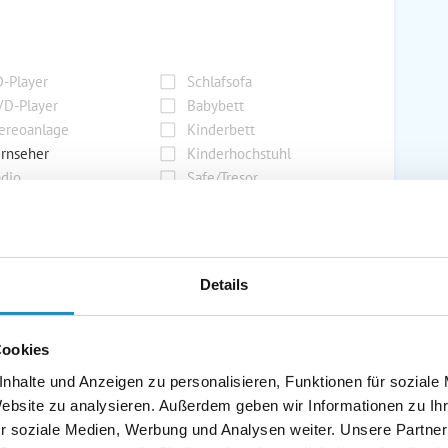
-Player
Schlafsofa
D-Player
Babybett
ereoanlage
Kinderbett
rnseher
Kinderhochstuhl
dio
Safe/Tresor
rport
Grill
Details
rkplatz
Grillplatz
rage
Wintergarten
Cookies
nderspielplatz
Swimmingpool
stellraum
nhalte und Anzeigen zu personalisieren, Funktionen für soziale
Website zu analysieren. Außerdem geben wir Informationen zu I
r soziale Medien, Werbung und Analysen weiter. Unsere Partner