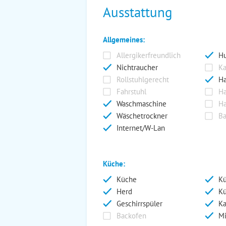
Ausstattung
Allgemeines:
Allergikerfreundlich
Hu
Nichtraucher
Ka
Rollstuhlgerecht
Ha
Fahrstuhl
Ha
Waschmaschine
Ha
Wäschetrockner
Ba
Internet/W-Lan
Küche:
Küche
Kü
Herd
Kü
Geschirrspüler
Ka
Backofen
Mi