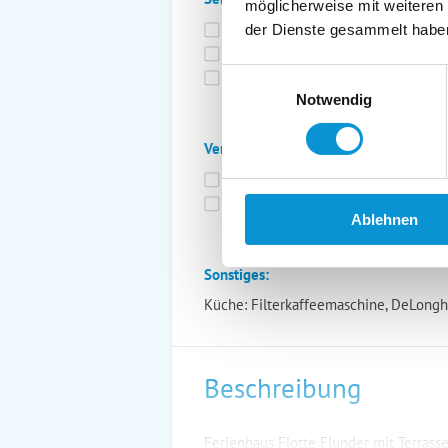
möglicherweise mit weiteren
Bettwäsche inkl.
Ge
der Dienste gesammelt habe
Fahrräder
St
Einwilligungsauswahl
Kurtaxfrei
Notwendig
Verpflegung:
Brötchenservice
Fr
Vollpension möglich
Ablehnen
Sonstiges:
Küche: Filterkaffeemaschine, DeLong
Beschreibung
Ferienhaus Flotte Flunder mit Terrass