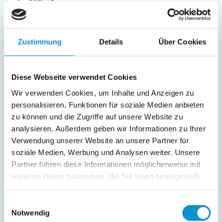
Kinderbett
Fernseher
Kinderhochstuhl
Zustimmung
Details
Über Cookies
Radio
Außenanlage:
Diese Webseite verwendet Cookies
Gartenstühle
Wir verwenden Cookies, um Inhalte und Anzeigen zu
Parkplatz
personalisieren, Funktionen für soziale Medien anbieten
Balkon
zu können und die Zugriffe auf unsere Website zu
Service:
analysieren. Außerdem geben wir Informationen zu Ihrer
Verwendung unserer Website an unsere Partner für
Verpflegung:
soziale Medien, Werbung und Analysen weiter. Unsere
Partner führen diese Informationen möglicherweise mit
weiteren Daten zusammen, die Sie ihnen bereitgestellt
Beschreibung
haben oder die sie im Rahmen Ihrer Nutzung der Dienste
gesammelt haben.
Einwilligungsauswahl
Ferienwohnung Gorch-Fock I im Gorch-Fock-Ring 28 in
Notwendig
Scharbeutz