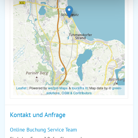
Leaflet
| Powered by
we2p® Maps
&
tourinfra ®
| Map data by ©
green-
solutions
,
OSM & Contributors
Kontakt und Anfrage
Online Buchung Service Team