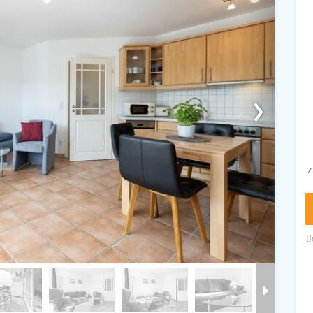
›
z
B