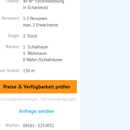
Objekt:
49 m² Ferienwohnung
in Scharbeutz
Personen:
1-2 Personen
max. 2 Erwachsene
Etage:
2. Stock
Räume:
1 Schlafraum
1 Wohnraum
0 Wohn-/Schlafräume
um Strand:
150 m
Preise & Verfügbarkeit prüfen
uchungsbedingungen
Stornobedingungen
Anfrage senden
Telefon:
04561 - 5253052