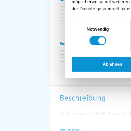
möglicherweise mit weiteren
Bettwäsche inkl.
Ge
der Dienste gesammelt habe
Fahrräder
St
Einwilligungsauswahl
Kurtaxfrei
Notwendig
Verpflegung:
Brötchenservice
Fr
Vollpension möglich
Ablehnen
Beschreibung
Ferienwohnung 19 in der Hanseaten R
weiterlesen