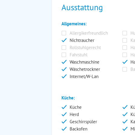
Ausstattung
Allgemeines:
Allergikerfreundlich
Hu
Nichtraucher
Ka
Rollstuhlgerecht
Ha
Fahrstuhl
Ha
Waschmaschine
Ha
Wäschetrockner
Ba
Internet/W-Lan
Küche:
Küche
Kü
Herd
Kü
Geschirrspüler
Ka
Backofen
Mi