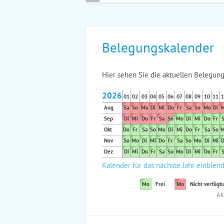
Belegungskalender
Hier sehen Sie die aktuellen Belegung
2026
01
02
03
04
05
06
07
08
09
10
11
1
Aug
Sa
So
Mo
Di
Mi
Do
Fr
Sa
So
Mo
Di
M
Sep
Di
Mi
Do
Fr
Sa
So
Mo
Di
Mi
Do
Fr
S
Okt
Do
Fr
Sa
So
Mo
Di
Mi
Do
Fr
Sa
So
M
Nov
So
Mo
Di
Mi
Do
Fr
Sa
So
Mo
Di
Mi
D
Dez
Di
Mi
Do
Fr
Sa
So
Mo
Di
Mi
Do
Fr
S
Kalender für das nächste Jahr einblen
Mo
Frei
Mo
Nicht verfügb
Ak