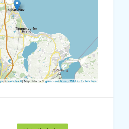
aps
&
tourinfra ®
| Map data by ©
green-solutions
,
OSM & Contributors