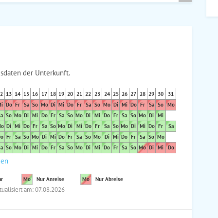
sdaten der Unterkunft.
2
13
14
15
16
17
18
19
20
21
22
23
24
25
26
27
28
29
30
31
i
Do
Fr
Sa
So
Mo
Di
Mi
Do
Fr
Sa
So
Mo
Di
Mi
Do
Fr
Sa
So
Mo
a
So
Mo
Di
Mi
Do
Fr
Sa
So
Mo
Di
Mi
Do
Fr
Sa
So
Mo
Di
Mi
o
Di
Mi
Do
Fr
Sa
So
Mo
Di
Mi
Do
Fr
Sa
So
Mo
Di
Mi
Do
Fr
Sa
o
Fr
Sa
So
Mo
Di
Mi
Do
Fr
Sa
So
Mo
Di
Mi
Do
Fr
Sa
So
Mo
a
So
Mo
Di
Mi
Do
Fr
Sa
So
Mo
Di
Mi
Do
Fr
Sa
So
Mo
Di
Mi
Do
den
ar
Mo
Nur Anreise
Mo
Nur Abreise
tualisiert am: 07.08.2026