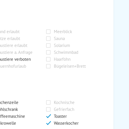
nd erlaubt
Meerblick
tze erlaubt
Sauna
ustiere erlaubt
Solarium
ustiere a. Anfrage
Schwimmbad
ustiere verboten
Haarföhn
uernhofurlaub
Bügeleisen+Brett
chenzeile
Kochnische
hlschrank
Gefrierfach
ffeemaschine
Toaster
krowelle
Wasserkocher