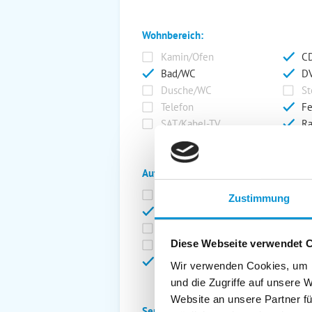
Wohnbereich:
Kamin/Ofen
CD
Bad/WC
DV
Dusche/WC
St
Telefon
Fe
SAT/Kabel-TV
Ra
Außenanlage:
Garten/Liegewiese
Ca
Zustimmung
Gartenstühle
Pa
Liegen
Ga
Diese Webseite verwendet 
Terrasse
Ki
Balkon
Ab
Wir verwenden Cookies, um I
und die Zugriffe auf unsere 
Website an unsere Partner fü
Service: