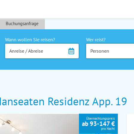
Buchungsanfrage
Wann wollen Sie reisen?
Wer reist?
Anreise / Abreise
Personen
anseaten Residenz App. 19
Übernachtungspreis
ab 93-147 €
pro Nacht