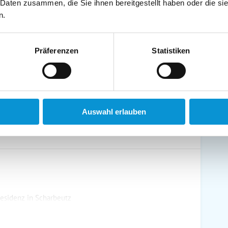
 Daten zusammen, die Sie ihnen bereitgestellt haben oder die s
schirrtücher inkl.
Handtücher inkl.
n.
randkorb am Strand
Bollerwagen
Präferenzen
Statistiken
ühstück möglich
Halbpension möglich
Auswahl erlauben
esidenz in Scharbeutz