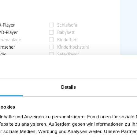
-Player
Schlafsofa
D-Player
Babybett
ereoanlage
Kinderbett
rnseher
Kinderhochstuhl
dio
Safe/Tresor
rport
Grill
Details
rkplatz
Grillplatz
rage
Wintergarten
Cookies
nderspielplatz
Swimmingpool
stellraum
nhalte und Anzeigen zu personalisieren, Funktionen für soziale
Website zu analysieren. Außerdem geben wir Informationen zu I
r soziale Medien, Werbung und Analysen weiter. Unsere Partner