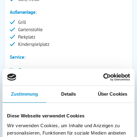
Außenanlage:
Grill
Gartenstühle
Parkplatz
Kinderspielplatz
Service:
Verpflegung:
Sonstiges:
Pro Ferienhaus wird 1x PKW-Parkplatz (5 x 2,5m) reserviert.
Zustimmung
Details
Über Cookies
Bitte kontaktiert uns vor Anreise, sollten weitere Parkplätze
(gegen Gebühr) benötigt werden. Es befinden sich eine
Nespresso Kapsel Kaffeemaschine, sowie eine
Diese Webseite verwendet Cookies
Filterkaffeemaschine im Haus. Doppelbett (160 x 190);
Einzelbett (80 x 190) - eine Buchung des Wäschepaketes
Wir verwenden Cookies, um Inhalte und Anzeigen zu
beinhaltet die Bereitstellung von Bettbezügen, Handtüchern
personalisieren, Funktionen für soziale Medien anbieten
und einem Bettlaken. Die Betten werden nicht durch uns